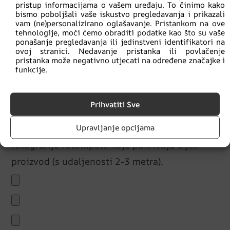
pristup informacijama o vašem uređaju. To činimo kako
bismo poboljšali vaše iskustvo pregledavanja i prikazali
vam (ne)personalizirano oglašavanje. Pristankom na ove
tehnologije, moći ćemo obraditi podatke kao što su vaše
ponašanje pregledavanja ili jedinstveni identifikatori na
ovoj stranici. Nedavanje pristanka ili povlačenje
pristanka može negativno utjecati na određene značajke i
funkcije.
Ako je predmet reklamacije fototapeta, je li
zalijepljena?
Prihvatiti Sve
DA
NE
Upravljanje opcijama
Uz poslani obrazac potrebno je priložiti
fotografije fototapete koje pokrivaju cijeli
proizvod (s udaljenosti 2-3 metra).