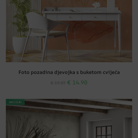
Foto pozadina djevojka s buketom cvijeća
€
14.90
€
19.87
AKCIJA!