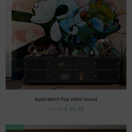
Apstraktni Pop zidni mural
€
14.90
€
19.87
AKCIJA!