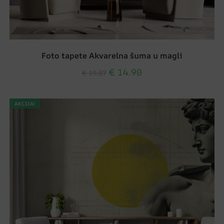
Foto tapete Akvarelna šuma u magli
€
14.90
€
19.87
AKCIJA!