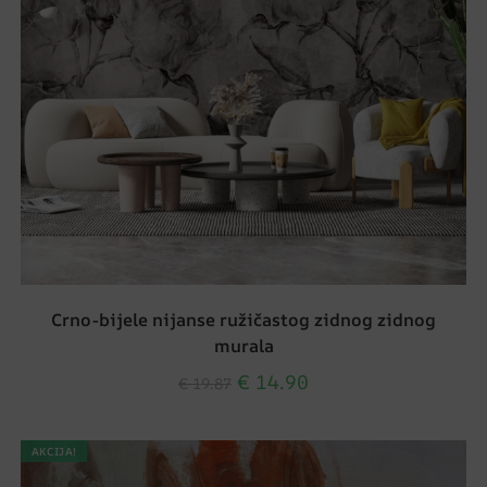
Crno-bijele nijanse ružičastog zidnog zidnog
murala
€
14.90
€
19.87
AKCIJA!