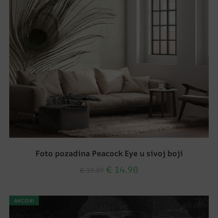
Foto pozadina Peacock Eye u sivoj boji
€
14.90
€
19.87
AKCIJA!