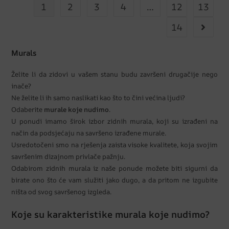
1
2
3
4
…
12
13
14
Murals
Želite li da zidovi u vašem stanu budu završeni drugačije nego
inače?
Ne želite li ih samo naslikati kao što to čini većina ljudi?
Odaberite
murale koje nudimo
.
U ponudi imamo širok izbor zidnih murala, koji su izrađeni na
način da podsjećaju na savršeno izrađene murale.
Usredotočeni smo na rješenja zaista visoke kvalitete, koja svojim
savršenim dizajnom privlače pažnju.
Odabirom zidnih murala iz naše ponude možete biti sigurni da
birate ono što će vam služiti jako dugo, a da pritom ne izgubite
ništa od svog savršenog izgleda.
Koje su karakteristike murala koje nudimo?