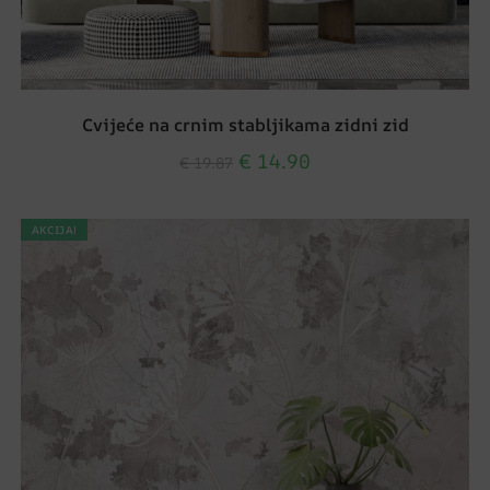
Cvijeće na crnim stabljikama zidni zid
€
14.90
€
19.87
AKCIJA!