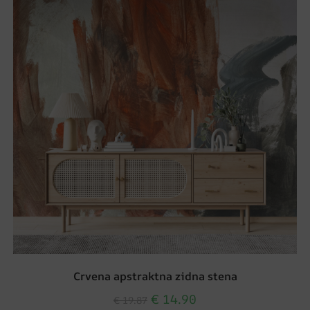
Crvena apstraktna zidna stena
€
14.90
€
19.87