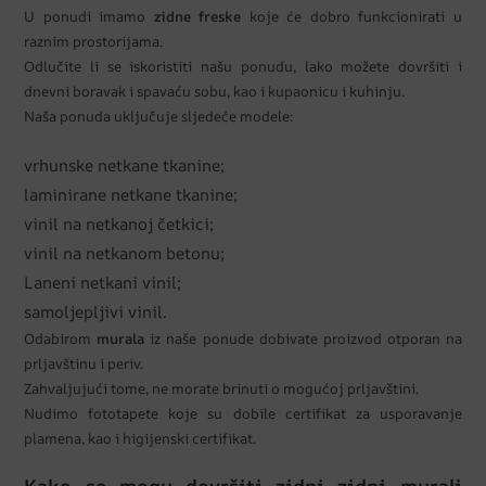
U ponudi imamo
zidne freske
koje će dobro funkcionirati u
raznim prostorijama.
Odlučite li se iskoristiti našu ponudu, lako možete dovršiti i
dnevni boravak i spavaću sobu, kao i kupaonicu i kuhinju.
Naša ponuda uključuje sljedeće modele:
vrhunske netkane tkanine;
laminirane netkane tkanine;
vinil na netkanoj četkici;
vinil na netkanom betonu;
Laneni netkani vinil;
samoljepljivi vinil.
Odabirom
murala
iz naše ponude dobivate proizvod otporan na
prljavštinu i periv.
Zahvaljujući tome, ne morate brinuti o mogućoj prljavštini.
Nudimo fototapete koje su dobile certifikat za usporavanje
plamena, kao i higijenski certifikat.