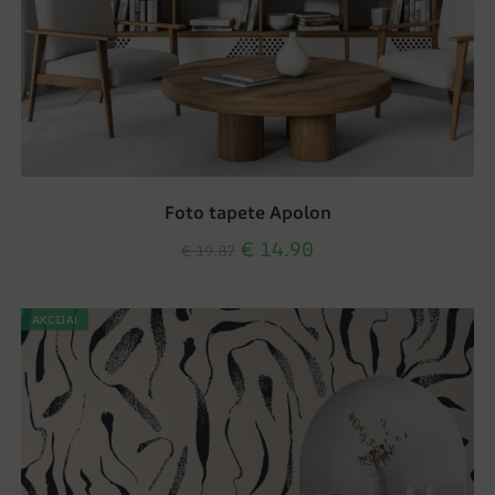
Foto tapete Apolon
€
14.90
€
19.87
AKCIJA!