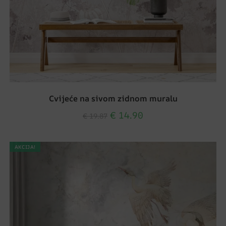
Cvijeće na sivom zidnom muralu
€
14.90
€
19.87
AKCIJA!