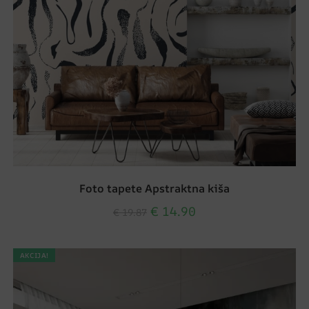
Foto tapete Apstraktna kiša
€
14.90
€
19.87
AKCIJA!