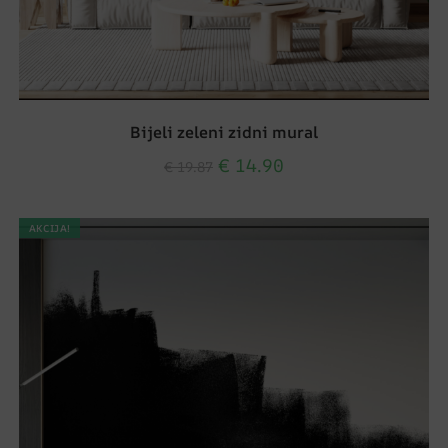
Bijeli zeleni zidni mural
€
14.90
€
19.87
AKCIJA!