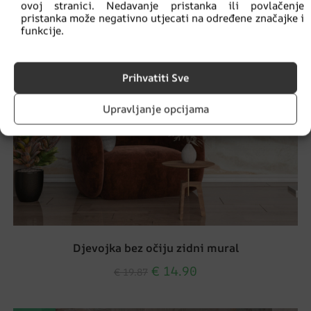
ovoj stranici. Nedavanje pristanka ili povlačenje
pristanka može negativno utjecati na određene značajke i
funkcije.
Prihvatiti Sve
Upravljanje opcijama
Djevojka bez očiju zidni mural
€
14.90
€
19.87