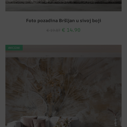
Foto pozadina Bršljan u sivoj boji
€
14.90
€
19.87
AKCIJA!