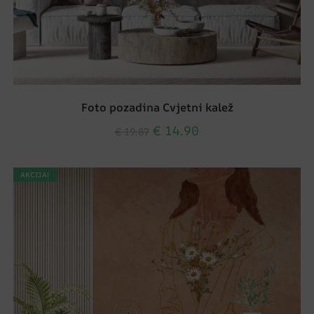
Foto pozadina Cvjetni kalež
€
14.90
€
19.87
AKCIJA!