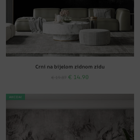
Crni na bijelom zidnom zidu
€
14.90
€
19.87
AKCIJA!