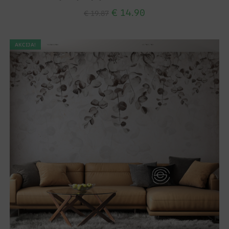
€
14.90
€
19.87
AKCIJA!