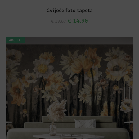
Cvijeće foto tapeta
€
14.90
€
19.87
AKCIJA!