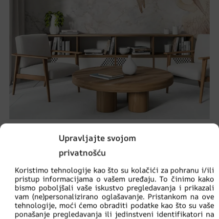
Dizalice na mramornom nebu
Upravljajte svojom
€
14.90
privatnošću
€
19.87
Koristimo tehnologije kao što su kolačići za pohranu i/ili
pristup informacijama o vašem uređaju. To činimo kako
AKCIJA!
bismo poboljšali vaše iskustvo pregledavanja i prikazali
vam (ne)personalizirano oglašavanje. Pristankom na ove
tehnologije, moći ćemo obraditi podatke kao što su vaše
ponašanje pregledavanja ili jedinstveni identifikatori na