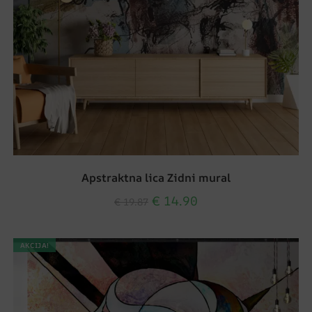
Apstraktna lica Zidni mural
€
14.90
€
19.87
AKCIJA!