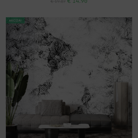
€
14.90
€
19.87
AKCIJA!