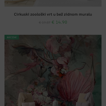
Cirkuski zoološki vrt u bež zidnom muralu
€
14.90
€
19.87
AKCIJA!