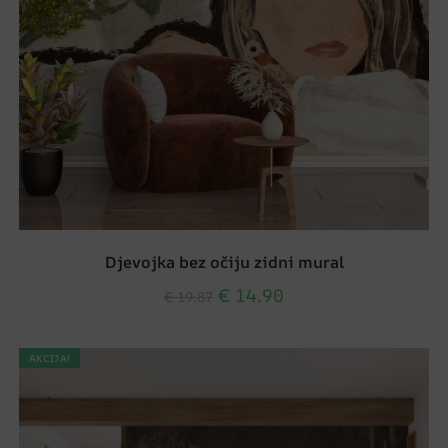
Djevojka bez očiju zidni mural
€
14.90
€
19.87
AKCIJA!