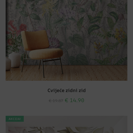
Cvijeće zidni zid
€
14.90
€
19.87
AKCIJA!