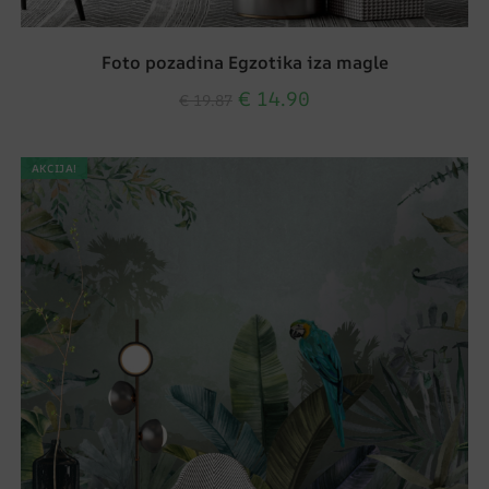
Foto pozadina Egzotika iza magle
€
14.90
€
19.87
AKCIJA!