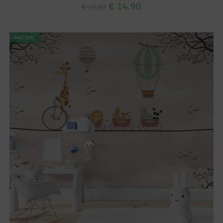
€
14.90
€
19.87
AKCIJA!