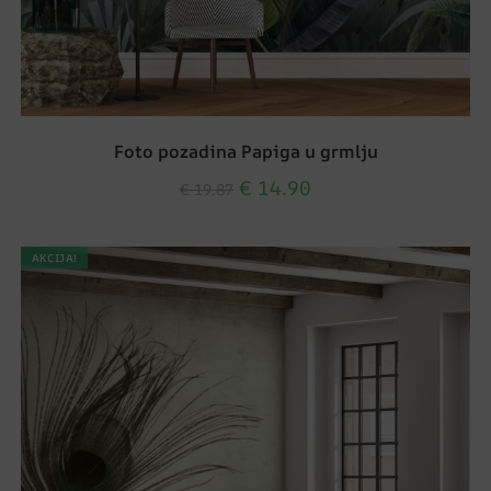
Foto pozadina Papiga u grmlju
€
14.90
€
19.87
AKCIJA!