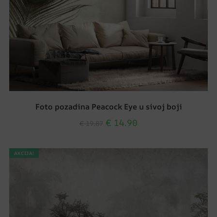
Foto pozadina Peacock Eye u sivoj boji
€
14.90
€
19.87
AKCIJA!