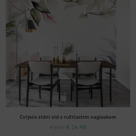
Cvijeće zidni zid s ružičastim naglaskom
€
14.90
€
19.87