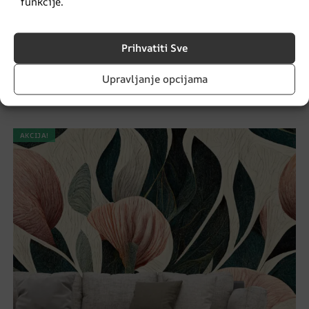
funkcije.
Prihvatiti Sve
Cvjetna zidna grafika
Upravljanje opcijama
€
14.90
€
19.87
AKCIJA!