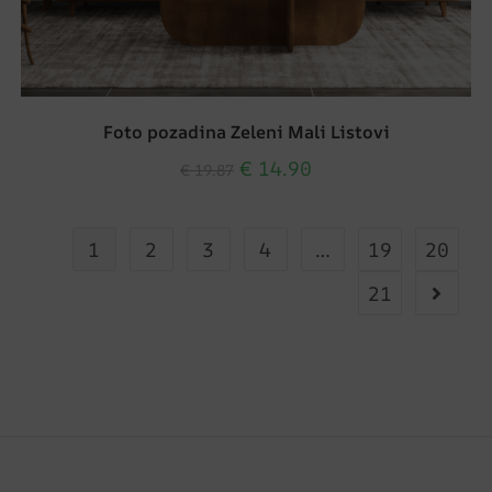
Foto pozadina Zeleni Mali Listovi
€
14.90
€
19.87
1
2
3
4
…
19
20
21