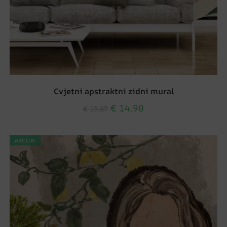
Cvjetni apstraktni zidni mural
€
14.90
€
19.87
AKCIJA!