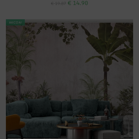
€
14.90
€
19.87
AKCIJA!