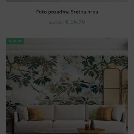
Foto pozadina Sretna hrpa
€
14.90
€
19.87
AKCIJA!