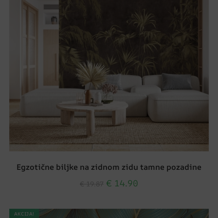
Egzotične biljke na zidnom zidu tamne pozadine
€
14.90
€
19.87
AKCIJA!