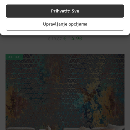
Prihvatiti Sve
Upravljanje opcijama
Zidna freska Bujna cvjetna livada
€
14.90
€
19.87
AKCIJA!