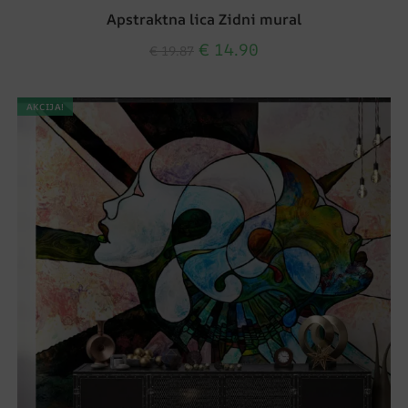
Apstraktna lica Zidni mural
€
14.90
€
19.87
AKCIJA!