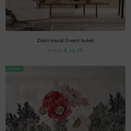
Zidni mural Crveni buket
€
14.90
€
19.87
AKCIJA!