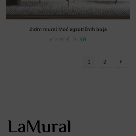
Zidni mural Moć egzotičnih boja
€
14.90
€
19.87
1
2