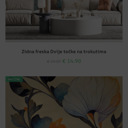
Zidna freska Dvije točke na trokutima
€
14.90
€
19.87
AKCIJA!