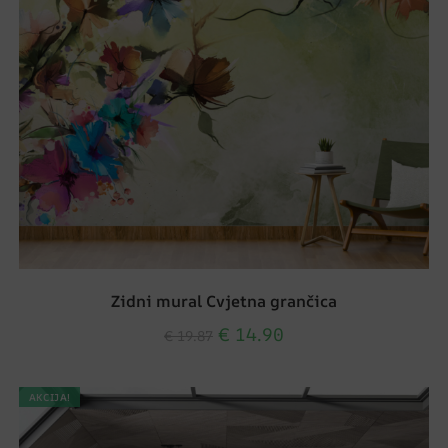
Zidni mural Cvjetna grančica
€
14.90
€
19.87
AKCIJA!