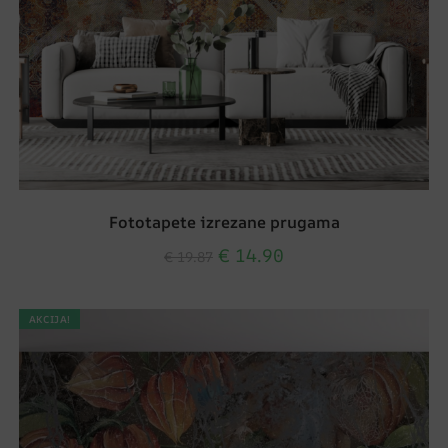
Fototapete izrezane prugama
€
14.90
€
19.87
AKCIJA!