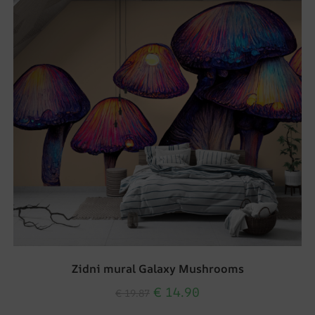
Zidni mural Galaxy Mushrooms
€
14.90
€
19.87