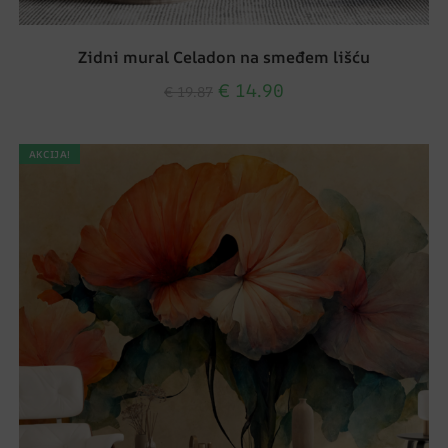
Zidni mural Celadon na smeđem lišću
€
14.90
€
19.87
AKCIJA!