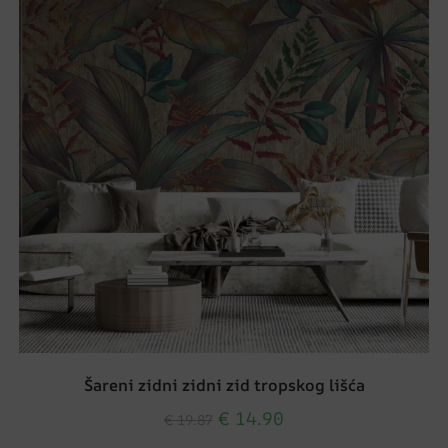
Šareni zidni zidni zid tropskog lišća
€
14.90
€
19.87