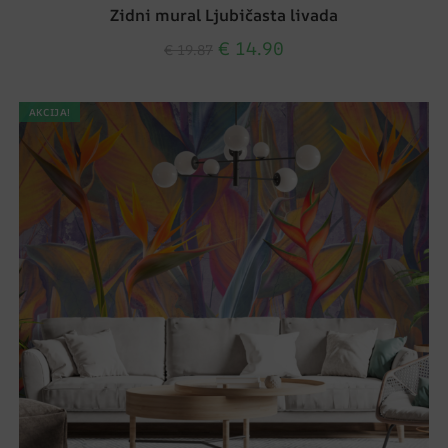
Zidni mural Ljubičasta livada
€
14.90
€
19.87
AKCIJA!