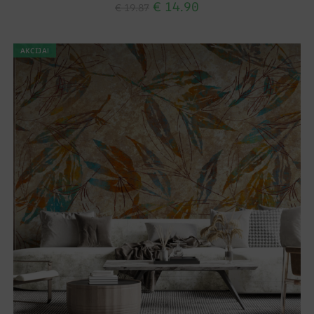
€
14.90
€
19.87
AKCIJA!