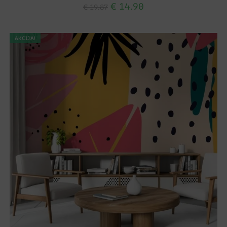
€
14.90
€
19.87
AKCIJA!