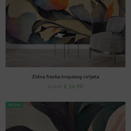
Zidna freska tropskog cvijeta
€
14.90
€
19.87
AKCIJA!