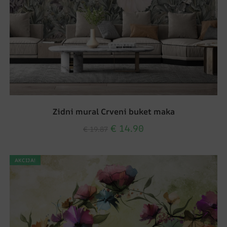
Zidni mural Crveni buket maka
€
14.90
€
19.87
AKCIJA!