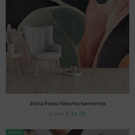
Zidna freska Valovita harmonija
€
14.90
€
19.87
AKCIJA!