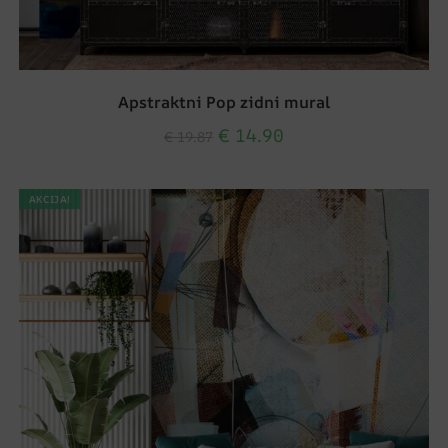
Apstraktni Pop zidni mural
€
14.90
€
19.87
AKCIJA!