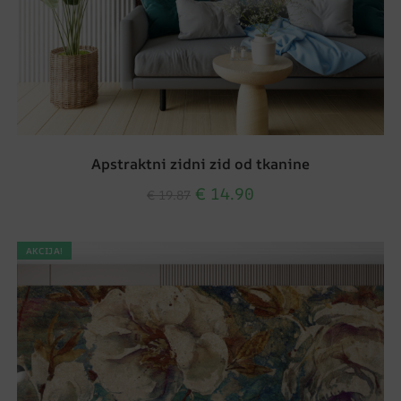
Apstraktni zidni zid od tkanine
€
14.90
€
19.87
AKCIJA!