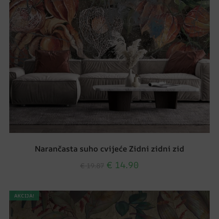
Narančasta suho cvijeće Zidni zidni zid
€
14.90
€
19.87
AKCIJA!