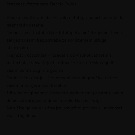
Prednosti fototapeta Flaccid Twigs:
Visoka kvaliteta ispisa – svaki detalj grana prikazan je do
najsitnijih detalja
Jednostavna instalacija – fototapetu možete jednostavno
zalijepiti sami bez potrebe za korištenjem usluga
stručnjaka
Trajnost i otpornost – izrađena od visokokvalitetnih
materijala, zahvaljujući kojima će zidna freska ugoditi
vašim očima dugi niz godina
Jedinstveni dizajn – jedinstveni uzorak grančica dat će
vašem interijeru novi karakter
Idite na originalnost i stvorite jedinstveni prostor u svom
domu zahvaljujući zidnom muralu Flaccid Twigs.
Naručite ga sada i uživajte u svježini prirode u udobnosti
vlastitog doma!