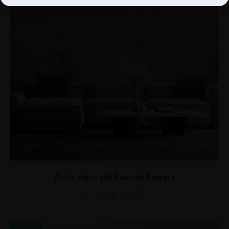
Zidni zidni zid Blurred flowers
€
14.90
€
19.87
AKCIJA!