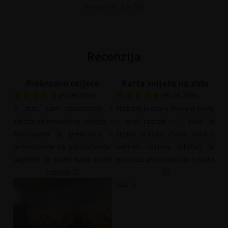
€
14.90
€
19.87
Recenzija
Prekrasno cvijeće
Karta svijeta na zidu
09.08.2026
05.08.2026
U duši sam romantičar i
Naš sin kreće u školu u rujnu
zaista volim ovakvo cvijeće –
– prvi razred – i jako je
fototapeta je prekrasna i
željan učenja. Zidna slika s
jednostavna za postavljanje;
kartom svijeta odličan je
uvjerite se sami kako divno
način za dijete da uči i raste
izgleda 🙂
🙂
Nadia