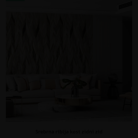
Srebrna riblja kost zidni zid