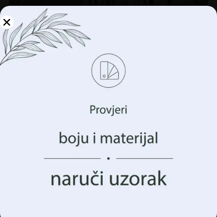
Upravljajte svojom
privatnošću
Koristimo tehnologije kao što su kolačići za pohranu i/ili
pristup informacijama o vašem uređaju. To činimo kako
bismo poboljšali vaše iskustvo pregledavanja i prikazali
vam (ne)personalizirano oglašavanje. Pristankom na ove
tehnologije, moći ćemo obraditi podatke kao što su vaše
ponašanje pregledavanja ili jedinstveni identifikatori na
ovoj stranici. Nedavanje pristanka ili povlačenje
pristanka može negativno utjecati na određene značajke i
Zidni zid stabala stabala
funkcije.
€
14.90
€
19.87
Prihvatiti Sve
AKCIJA!
Upravljanje opcijama