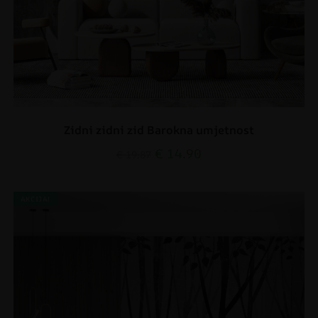
Zidni zidni zid Barokna umjetnost
€
14.90
€
19.87
AKCIJA!