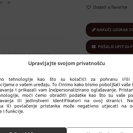
Dodati u favorite
NARUČI UZORAK F
POŠALJI UPIT ZA 
ete
,
KUHINJA
,
KUPAONICA
,
,
URED
Upravljajte svojom privatnošću
armonija
,
krajolik
,
Lakoću
,
priroda
,
Kupuješ sigurno
:
ekološki proizvod
imo tehnologije kao što su kolačići za pohranu i/ili 
cijama o vašem uređaju. To činimo kako bismo poboljšali vaše 
avanja i prikazali vam (ne)personalizirano oglašavanje. Prist
hnologije, moći ćemo obraditi podatke kao što su vaše po
avanja ili jedinstveni identifikatori na ovoj stranici. N
nka ili povlačenje pristanka može negativno utjecati na o
 i funkcije.
Povezani proizvodi