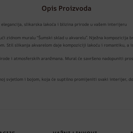
Opis Proizvoda
elegancija, slikarska lakoća i blizina prirode u vašem interijeru
ći zidnom muralu “Šumski sklad u akvarelu”. Nježna kompozicija bre
. Stil slikanja akvarelom daje kompoziciji lakoću i romantiku, a i
prirode i atmosferskih aranžmana. Mural će savršeno nadopuniti prost
oj svjetlom i bojom, koja će suptilno promijeniti svaki interijer, dod