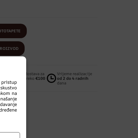
OTOTAPETE
PROIZVOD
Besplatna dostava za
Vrijeme realizacije
narudžbe preko
€100
od 2 do 4 radnih
pristup
dana
iskustvo
ankom na
našanje
edavanje
dređene