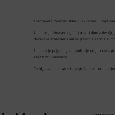
Fototapeta “Šumski sklad u akvarelu” – suptilna 
Unesite jedinstven ugođaj u svoj dom zahvaljuju
dočarava atmosferu mirne jutarnje šetnje šumom
Idealan je prijedlog za ljubitelje umjetnosti, 
i klasični i moderni.
To nije samo ukras – to je priča o prirodi obojen