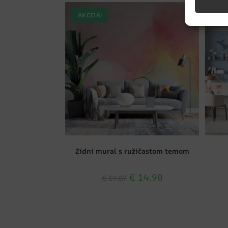
AKCIJA!
AK
Zidni mural s ružičastom temom
€
14.90
€
19.87