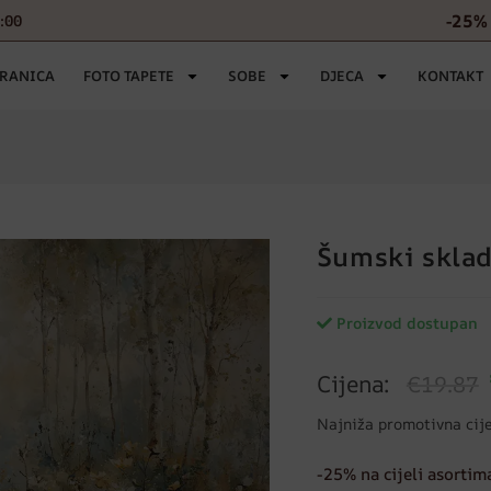
-25% 
6:00
TRANICA
FOTO TAPETE
SOBE
DJECA
KONTAKT
Šumski sklad
Proizvod dostupan
Cijena:
€19.87
Najniža promotivna cij
-25% na cijeli asortim