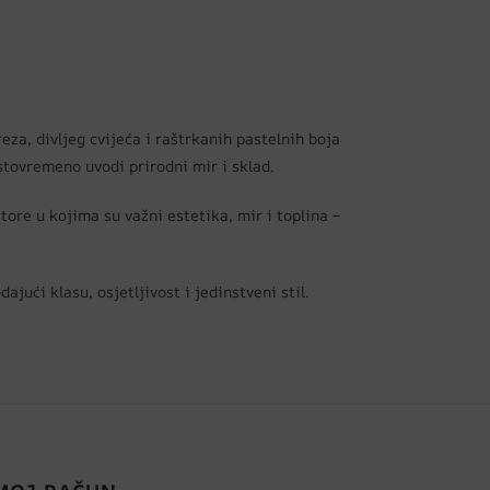
za, divljeg cvijeća i raštrkanih pastelnih boja
stovremeno uvodi prirodni mir i sklad.
ore u kojima su važni estetika, mir i toplina –
ajući klasu, osjetljivost i jedinstveni stil.