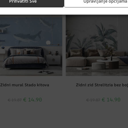
Prihvatiti Sve
Upravljanje opcijama
CIJA!
AKCIJA!
Zidni mural Stado kitova
Zidni zid Strelitzia bez bo
€
14.90
€
14.90
€
19.87
€
19.87