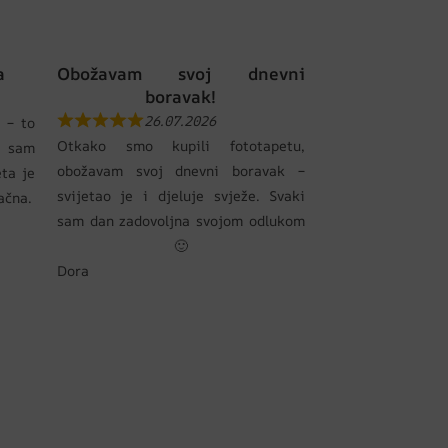
a
Obožavam svoj dnevni
boravak!
26.07.2026
 – to
Otkako smo kupili fototapetu,
 sam
obožavam svoj dnevni boravak –
eta je
svijetao je i djeluje svježe. Svaki
pačna.
sam dan zadovoljna svojom odlukom
🙂
Dora