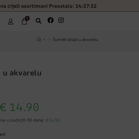
na cijeli asortiman! Preostalo: 14:27:31
0
>
>
Šumski sklad u akvarelu
 u akvarelu
€
14.90
ena u zadnjih 30 dana:
€14.90
an!