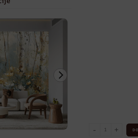
cije
-
+
DO