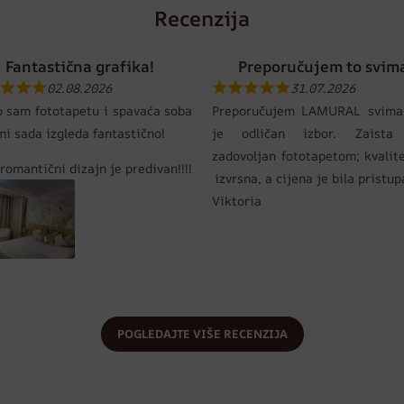
Recenzija
Fantastična grafika!
Preporučujem to svim
02.08.2026
31.07.2026
o sam fototapetu i spavaća soba
Preporučujem LAMURAL svima
mi sada izgleda fantastično!
je odličan izbor. Zaista
zadovoljan fototapetom; kvalit
romantični dizajn je predivan!!!!
izvrsna, a cijena je bila pristu
Viktoria
POGLEDAJTE VIŠE RECENZIJA