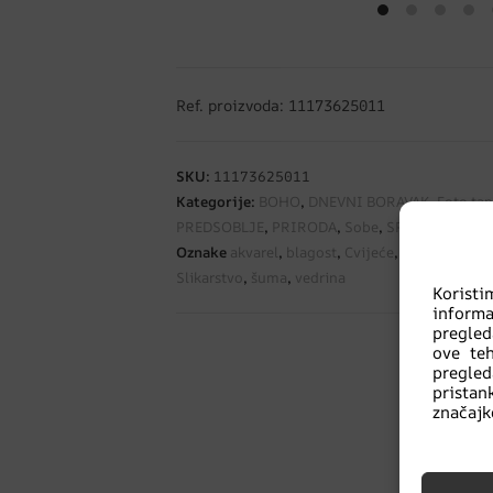
Ref. proizvoda: 11173625011
SKU:
11173625011
Kategorije:
BOHO
,
DNEVNI BORAVAK
,
Foto tap
PREDSOBLJE
,
PRIRODA
,
Sobe
,
SPAVAĆA SOBA
Oznake
akvarel
,
blagost
,
Cvijeće
,
elegancija
,
h
Slikarstvo
,
šuma
,
vedrina
Korist
informa
pregled
ove te
pregled
prista
značajke