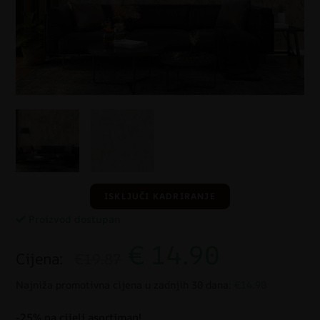
ISKLJUČI KADRIRANJE
Proizvod dostupan
€
14.90
Cijena:
€19.87
Najniža promotivna cijena u zadnjih 30 dana:
€14.90
-25% na cijeli asortiman!