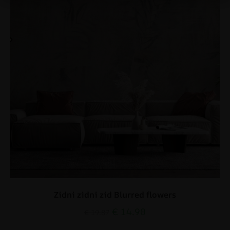
Zidni zidni zid Blurred flowers
€
14.90
€
19.87