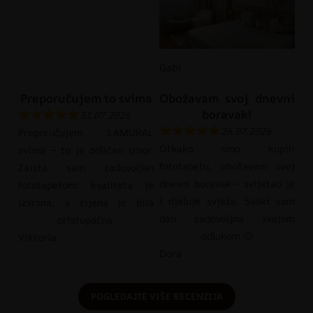
Gabi
Preporučujem to svima
Obožavam svoj dnevni
boravak!
31.07.2026
26.07.2026
Preporučujem LAMURAL
Otkako smo kupili
svima – to je odličan izbor.
fototapetu, obožavam svoj
Zaista sam zadovoljan
dnevni boravak – svijetao je
fototapetom; kvaliteta je
i djeluje svježe. Svaki sam
izvrsna, a cijena je bila
dan zadovoljna svojom
pristupačna.
odlukom 🙂
Viktoria
Dora
POGLEDAJTE VIŠE RECENZIJA