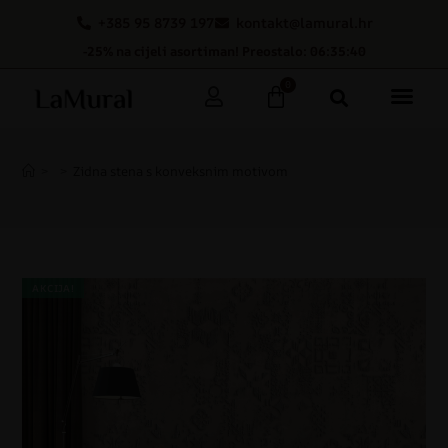
+385 95 8739 197
kontakt@lamural.hr
-25% na cijeli asortiman! Preostalo: 06:35:39
0
>
>
Zidna stena s konveksnim motivom
AKCIJA!