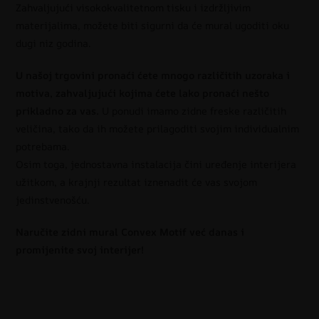
Zahvaljujući visokokvalitetnom tisku i izdržljivim
materijalima, možete biti sigurni da će mural ugoditi oku
dugi niz godina.
U našoj trgovini pronaći ćete mnogo različitih uzoraka i
motiva, zahvaljujući kojima ćete lako pronaći nešto
prikladno za vas.
U ponudi imamo zidne freske različitih
veličina, tako da ih možete prilagoditi svojim individualnim
potrebama.
Osim toga, jednostavna instalacija čini uređenje interijera
užitkom, a krajnji rezultat iznenadit će vas svojom
jedinstvenošću.
Naručite zidni mural Convex Motif već danas i
promijenite svoj interijer!