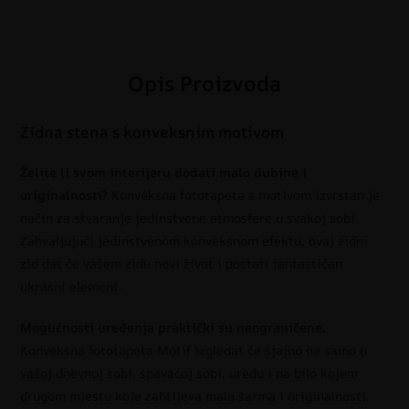
Opis Proizvoda
Zidna stena s konveksnim motivom
Želite li svom interijeru dodati malo dubine i
originalnosti?
Konveksna fototapeta s motivom izvrstan je
način za stvaranje jedinstvene atmosfere u svakoj sobi.
Zahvaljujući jedinstvenom konveksnom efektu, ovaj zidni
zid dat će vašem zidu novi život i postati fantastičan
ukrasni element.
Mogućnosti uređenja praktički su neograničene.
Konveksna fototapeta Motif izgledat će sjajno ne samo u
vašoj dnevnoj sobi, spavaćoj sobi, uredu i na bilo kojem
drugom mjestu koje zahtijeva malo šarma i originalnosti.