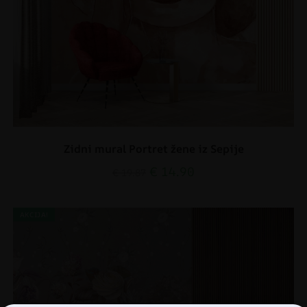
Zidni mural Portret žene iz Sepije
€
14.90
€
19.87
AKCIJA!