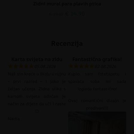
Zidni mural para plavih ptica
€
14.90
€
19.87
Recenzija
Karta svijeta na zidu
Fantastična grafika!
05.08.2026
02.08.2026
Naš sin kreće u školu u rujnu
Kupio sam fototapetu i
– prvi razred – i jako je
spavaća soba mi sada
željan učenja. Zidna slika s
izgleda fantastično!
kartom svijeta odličan je
Ovaj romantični dizajn je
način za dijete da uči i raste
predivan!!!!
🙂
Nadia