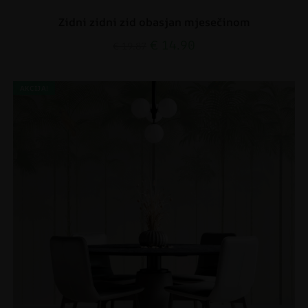
Zidni zidni zid obasjan mjesečinom
€
14.90
€
19.87
AKCIJA!