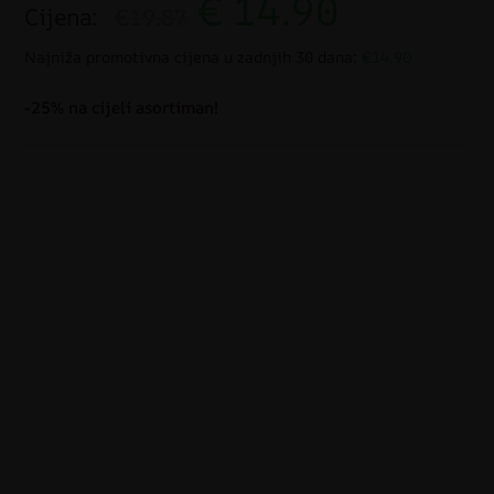
€
14.90
Cijena:
€19.87
Najniža promotivna cijena u zadnjih 30 dana:
€14.90
-25% na cijeli asortiman!