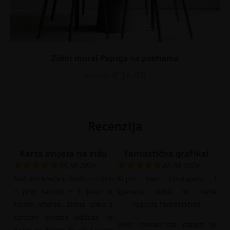
Zidni mural Papiga na palmama
€
14.90
€
19.87
Recenzija
Karta svijeta na zidu
Fantastična grafika!
05.08.2026
02.08.2026
Naš sin kreće u školu u rujnu
Kupio sam fototapetu i
– prvi razred – i jako je
spavaća soba mi sada
željan učenja. Zidna slika s
izgleda fantastično!
kartom svijeta odličan je
Ovaj romantični dizajn je
način za dijete da uči i raste