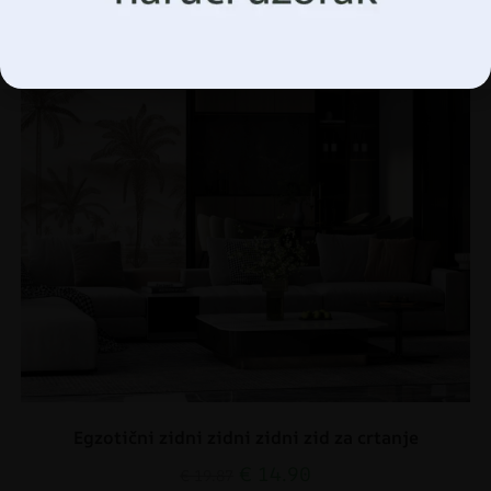
Upravljanje opcijama
Egzotični zidni zidni zidni zid za crtanje
€
14.90
€
19.87