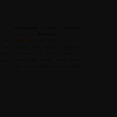
a
Obožavam svoj dnevni
boravak!
26.07.2026
 – to
Otkako smo kupili fototapetu,
 sam
obožavam svoj dnevni boravak –
eta je
svijetao je i djeluje svježe. Svaki
pačna.
sam dan zadovoljna svojom odlukom
🙂
Dora