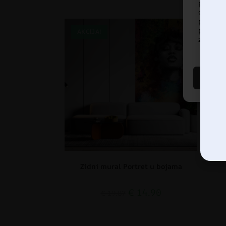
pregled
ove te
pregled
prista
AKCIJA!
AK
značajke
Zidni mural Portret u bojama
€
14.90
€
19.87