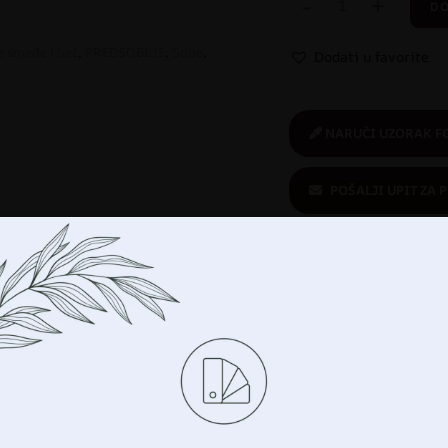
-
+
DO
e smeđe i bež
,
PREDSOBLJE
,
Sobe
,
Dodati u favorite
NARUČI UZORAK F
POŠALJI UPIT ZA 
Kupuješ sigurno
:
ekološki proizvod
Upravljajte svojom privatnošću
imo tehnologije kao što su kolačići za pohranu i/ili 
cijama o vašem uređaju. To činimo kako bismo poboljšali vaše 
Povezani proizvodi