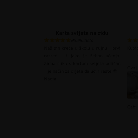
Karta svijeta na zidu
05.08.2026
Naš sin kreće u školu u rujnu – prvi
Kupi
razred – i jako je željan učenja.
Zidna slika s kartom svijeta odličan
Ovaj 
je način za dijete da uči i raste 🙂
Nadia
Gabi