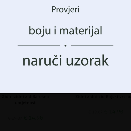
avanja i prikazali vam (ne)personalizirano oglašavanje. Prist
hnologije, moći ćemo obraditi podatke kao što su vaše po
avanja ili jedinstveni identifikatori na ovoj stranici. N
nka ili povlačenje pristanka može negativno utjecati na o
CIJA!
AKCIJA!
 i funkcije.
Prihvatiti Sve
Upravljanje opcijama
Zidni zidni zid Barokna
Zidni zidni zid Rajski vrt n
umjetnost
€
14.90
€
19.87
€
14.90
€
19.87