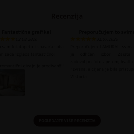
Recenzija
Fantastična grafika!
Preporučujem to svim
02.08.2026
31.07.2026
o sam fototapetu i spavaća soba
Preporučujem LAMURAL svima
mi sada izgleda fantastično!
je odličan izbor. Zaista
zadovoljan fototapetom; kvalit
romantični dizajn je predivan!!!!
izvrsna, a cijena je bila pristu
Viktoria
POGLEDAJTE VIŠE RECENZIJA