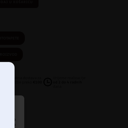
DAJ U KOŠARICU
OTOTAPETE
PROIZVOD
Besplatna dostava za
Vrijeme realizacije
narudžbe preko
€100
od 2 do 4 radnih
dana
pristup
iskustvo