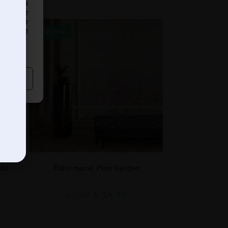
ankom na
našanje
edavanje
dređene
AKCIJA!
oću
Zidni mural Pink Garden
€
14.90
€
19.87