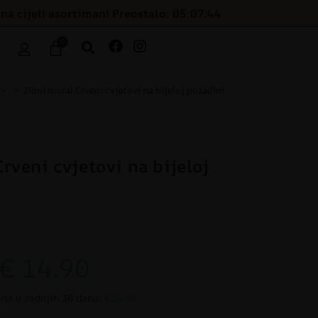
na cijeli asortiman! Preostalo: 05:07:43
0
>
>
Zidni mural Crveni cvjetovi na bijeloj pozadini
rveni cvjetovi na bijeloj
€
14.90
ena u zadnjih 30 dana:
€14.90