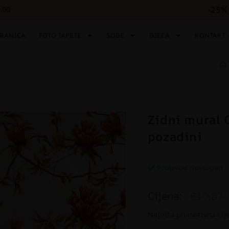
-25% 
6:00
TRANICA
FOTO TAPETE
SOBE
DJECA
KONTAKT
Zidni mural C
pozadini
Proizvod dostupan
Cijena:
€19.87
Najniža promotivna cij