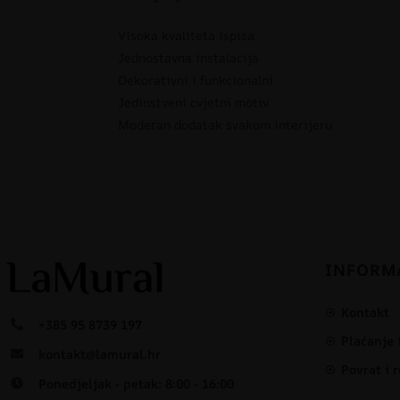
Visoka kvaliteta ispisa
Jednostavna instalacija
Dekorativni i funkcionalni
Jedinstveni cvjetni motiv
Moderan dodatak svakom interijeru
INFORM
Kontakt
+385 95 8739 197
Plaćanje 
kontakt@lamural.hr
Povrat i 
Ponedjeljak - petak: 8:00 - 16:00