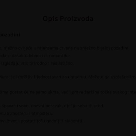
Opis Proizvoda
 pozadini
, nježno cvijeće u nijansama crvene na snježno bijeloj pozadini.
dodate dašak udobnosti i romantike.
zgledaju vrlo prirodno i realistično.
mural je izdržljiv i jednostavan za ugradnju. Možete ga uspješno in
žima postat će ne samo ukras, već i prava žarišna točka svakog inte
a spavaću sobu, dnevni boravak, dječju sobu ili ured.
venu atmosferu i atmosferu.
vi život i postati još ugodniji i skladniji.