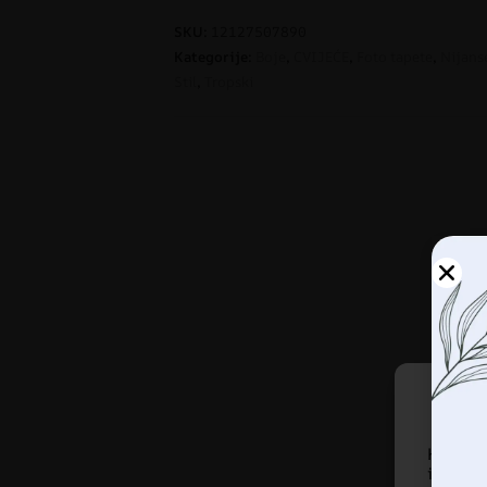
SKU:
12127507890
Kategorije:
Boje
,
CVIJEĆE
,
Foto tapete
,
Nijans
Stil
,
Tropski
Korist
informa