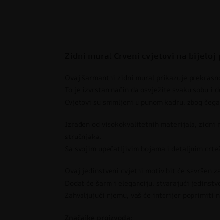
Zidni mural Crveni cvjetovi na bijeloj
Ovaj šarmantni zidni mural prikazuje prekrasno
To je izvrstan način da osvježite svaku sobu i 
Cvjetovi su snimljeni u punom kadru, zbog čega i
Izrađen od visokokvalitetnih materijala, zidni 
stručnjaka.
Sa svojim upečatljivim bojama i detaljnim crte
Ovaj jedinstveni cvjetni motiv bit će savršen z
Dodat će šarm i eleganciju, stvarajući jedinst
Zahvaljujući njemu, vaš će interijer poprimiti no
Značajke proizvoda: