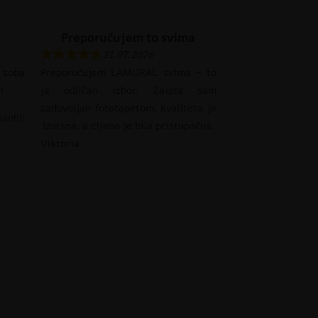
Preporučujem to svima
31.07.2026
 soba
Preporučujem LAMURAL svima – to
!
je odličan izbor. Zaista sam
zadovoljan fototapetom; kvaliteta je
an!!!!
izvrsna, a cijena je bila pristupačna.
Viktoria