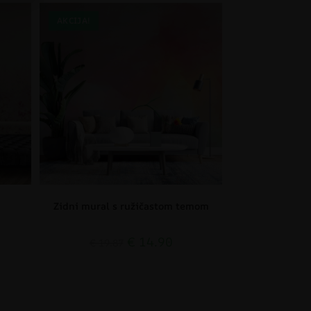
AKCIJA!
Zidni mural s ružičastom temom
€
14.90
€
19.87