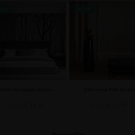
CIJA!
AKCIJA!
Zidni zid stabala stabala
Zidni mural Pink Garden
€
14.90
€
14.90
€
19.87
€
19.87
Recenzija