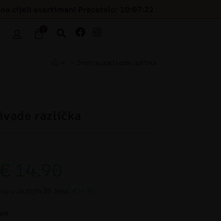
na cijeli asortiman! Preostalo: 10:07:21
0
>
>
Zidni mural livade različka
ivade različka
€
14.90
ena u zadnjih 30 dana:
€14.90
an!