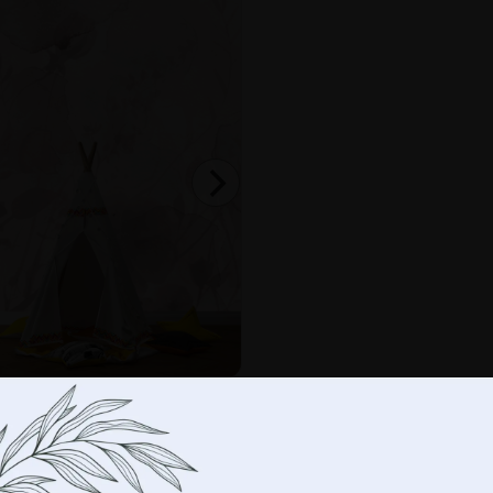
-
+
DO