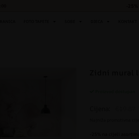
-25% 
6:00
TRANICA
FOTO TAPETE
SOBE
DJECA
KONTAKT
Zidni mural l
Proizvod dostupan
Cijena:
€19.87
Najniža promotivna cij
-25% na cijeli asortim