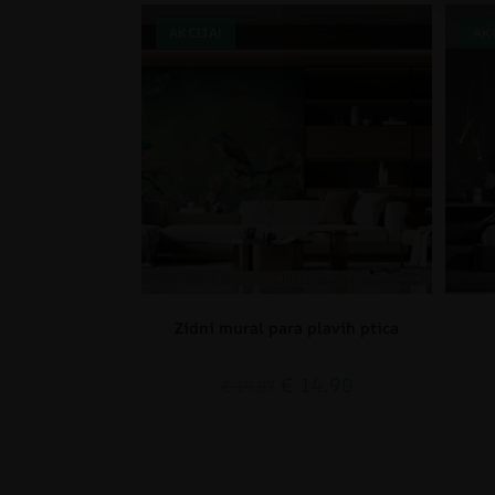
AKCIJA!
AK
Zidni mural para plavih ptica
€
14.90
€
19.87