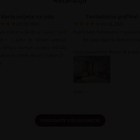
Karta svijeta na zidu
Fantastična grafika!
05.08.2026
02.08.2026
in kreće u školu u rujnu – prvi
Kupio sam fototapetu i spavaća
ed – i jako je željan učenja.
mi sada izgleda fantastično
 slika s kartom svijeta odličan
Ovaj romantični dizajn je prediv
način za dijete da uči i raste 🙂
a
Gabi
POGLEDAJTE VIŠE RECENZIJA