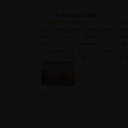
Prekrasno cvijeće
09.08.2026
U duši sam romantičar i zaista volim
Naš s
ovakvo cvijeće – fototapeta je
razr
prekrasna i jednostavna za
Zidna
postavljanje; uvjerite se sami kako
je 
divno izgleda 🙂
Nadi
D.B.