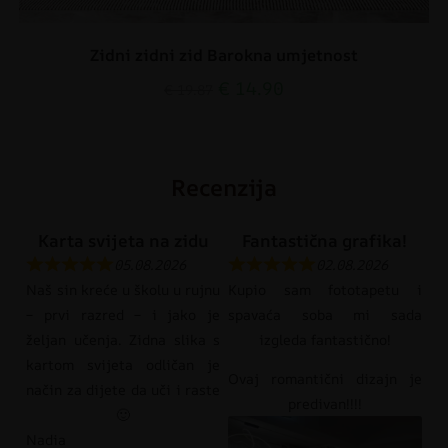
Zidni zidni zid Barokna umjetnost
€
14.90
€
19.87
Recenzija
Karta svijeta na zidu
Fantastična grafika!
05.08.2026
02.08.2026
Naš sin kreće u školu u rujnu
Kupio sam fototapetu i
– prvi razred – i jako je
spavaća soba mi sada
željan učenja. Zidna slika s
izgleda fantastično!
kartom svijeta odličan je
Ovaj romantični dizajn je
način za dijete da uči i raste
predivan!!!!
🙂
Nadia