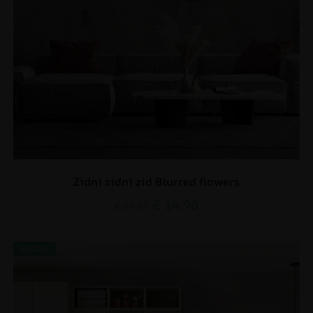
Zidni zidni zid Blurred flowers
€
14.90
€
19.87
AKCIJA!