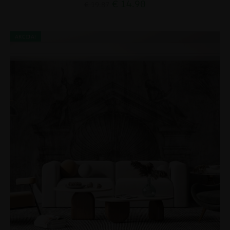
€
14.90
€
19.87
AKCIJA!