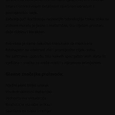
impresionira svojom detaljnom završnom obradom i
postojanošću boje.
Zahvaljujući korištenju najnovijih tehnologija tiska, slika na
zidnom muralu je jasna i realistična, što cijelom prostoru
daje dubinu i karakter.
Potrebno je samo nekoliko trenutaka da montirate
fototapete na odabrani zid i promijenite cijelu sobu.
Ne zahtijeva upotrebu bilo kakvih specijaliziranih alata ili
vještina – svatko se može nositi s njegovom primjenom.
Glavne značajke proizvoda:
Nježni plavi biljni uzorak
Visokokvalitetni materijali
Jednostavna instalacija
Realistični vizualni prikazi
Savršeno za svaki interijer