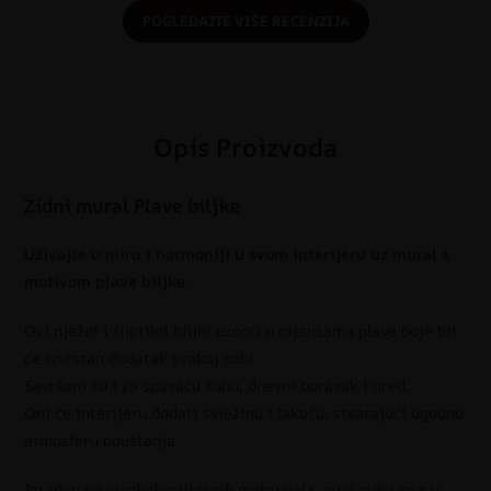
POGLEDAJTE VIŠE RECENZIJA
Opis Proizvoda
Zidni mural Plave biljke
Uživajte u miru i harmoniji u svom interijeru uz mural s
motivom plave biljke.
Ovi nježni i suptilni biljni uzorci u nijansama plave boje bit
će izvrstan dodatak svakoj sobi.
Savršeni su i za spavaću sobu, dnevni boravak i ured.
Oni će interijeru dodati svježinu i lakoću, stvarajući ugodnu
atmosferu opuštanja.
Izrađen od visokokvalitetnih materijala, ovaj zidni mural