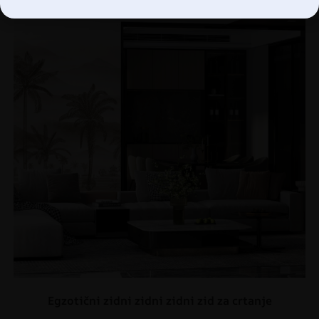
Egzotični zidni zidni zidni zid za crtanje