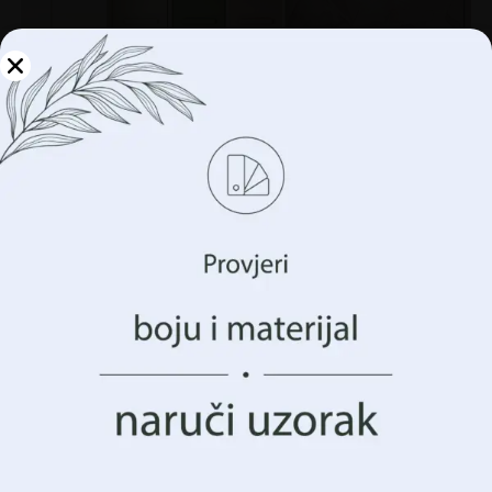
Upravljajte svojom
privatnošću
Koristimo tehnologije kao što su kolačići za pohranu i/ili
pristup informacijama o vašem uređaju. To činimo kako
bismo poboljšali vaše iskustvo pregledavanja i prikazali
vam (ne)personalizirano oglašavanje. Pristankom na ove
tehnologije, moći ćemo obraditi podatke kao što su vaše
ponašanje pregledavanja ili jedinstveni identifikatori na
ovoj stranici. Nedavanje pristanka ili povlačenje
pristanka može negativno utjecati na određene značajke i
funkcije.
Zidni mural livade različka
Prihvatiti Sve
€
14.90
€
19.87
Upravljanje opcijama
AKCIJA!