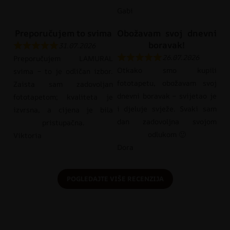
Gabi
Preporučujem to svima
Obožavam svoj dnevni
boravak!
31.07.2026
26.07.2026
Preporučujem LAMURAL
Otkako smo kupili
svima – to je odličan izbor.
fototapetu, obožavam svoj
Zaista sam zadovoljan
dnevni boravak – svijetao je
fototapetom; kvaliteta je
i djeluje svježe. Svaki sam
izvrsna, a cijena je bila
dan zadovoljna svojom
pristupačna.
odlukom 🙂
Viktoria
Dora
POGLEDAJTE VIŠE RECENZIJA