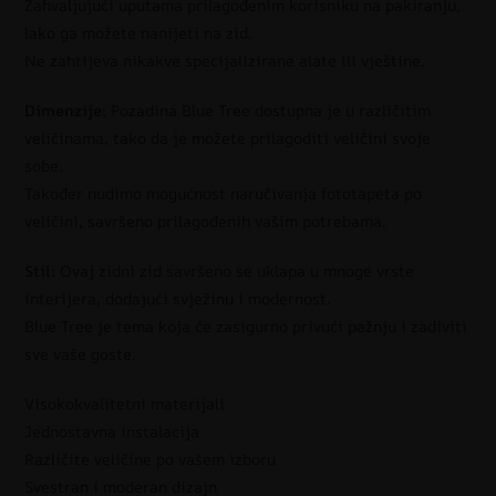
Zahvaljujući uputama prilagođenim korisniku na pakiranju,
lako ga možete nanijeti na zid.
Ne zahtijeva nikakve specijalizirane alate ili vještine.
Dimenzije:
Pozadina Blue Tree dostupna je u različitim
veličinama, tako da je možete prilagoditi veličini svoje
sobe.
Također nudimo mogućnost naručivanja fototapeta po
veličini, savršeno prilagođenih vašim potrebama.
Stil:
Ovaj zidni zid savršeno se uklapa u mnoge vrste
interijera, dodajući svježinu i modernost.
Blue Tree je tema koja će zasigurno privući pažnju i zadiviti
sve vaše goste.
Visokokvalitetni materijali
Jednostavna instalacija
Različite veličine po vašem izboru
Svestran i moderan dizajn