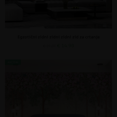
Egzotični zidni zidni zidni zid za crtanje
€
14.90
€
19.87
AKCIJA!