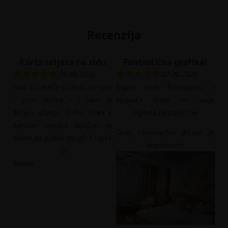
Recenzija
Karta svijeta na zidu
Fantastična grafika!
05.08.2026
02.08.2026
Naš sin kreće u školu u rujnu
Kupio sam fototapetu i
– prvi razred – i jako je
spavaća soba mi sada
željan učenja. Zidna slika s
izgleda fantastično!
kartom svijeta odličan je
Ovaj romantični dizajn je
način za dijete da uči i raste
predivan!!!!
🙂
Nadia