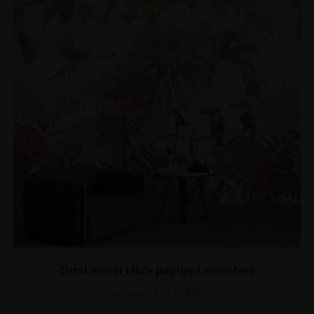
Zidni mural Lišće papige i monstere
€
14.90
€
19.87