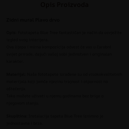
Opis Proizvoda
Zidni mural Plavo drvo
Opis:
Fototapeta Blue Tree fantastičan je način da osvježite
izgled svog interijera.
Ova lijepa i mirna kompozicija odvest će vas u čarobni
svijet prirode, dajući vašoj sobi jedinstven i originalan
karakter.
Materijal:
Naše fototapete izrađene su od visokokvalitetnih
materijala koji jamče njezinu trajnost i otpornost na
oštećenja.
Tako možete uživati u njemu godinama bez brige o
njegovom stanju.
Skupština:
Instalacija tapeta Blue Tree iznimno je
jednostavna i brza.