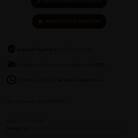
NARUČI UZORAK FOTOTAPETE
POŠALJI UPIT ZA PROIZVOD
Kupuješ sigurno
: ekološki proizvod
Besplatna dostava za narudžbe preko
€100
Vrijeme realizacije
od 2 do 4 radnih
dana
Ref. proizvoda: 12173259467
SKU:
12173259467
Kategorije:
Boje
,
DIJETE
,
DNEVNI BORAVAK
,
Foto tapete
,
NEBO
,
Nijanse tirkizne
,
PRIRODA
,
Sobe
,
SPAVAĆA SOBA
,
Stil
,
Tropski