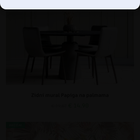
Zidni mural Papiga na palmama
€
14.90
€
19.87
AKCIJA!