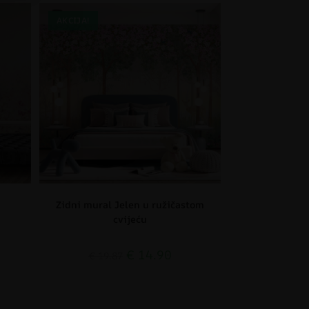
AKCIJA!
Zidni mural Jelen u ružičastom
cvijeću
€
14.90
€
19.87