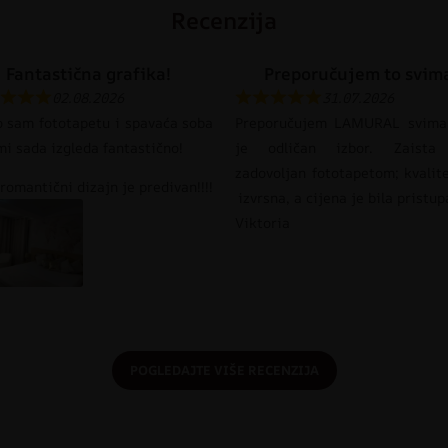
Recenzija
Fantastična grafika!
Preporučujem to svim
02.08.2026
31.07.2026
o sam fototapetu i spavaća soba
Preporučujem LAMURAL svima
mi sada izgleda fantastično!
je odličan izbor. Zaista
zadovoljan fototapetom; kvalit
romantični dizajn je predivan!!!!
izvrsna, a cijena je bila pristu
Viktoria
POGLEDAJTE VIŠE RECENZIJA