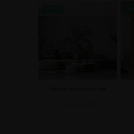
AKCIJA!
AK
Zidni zid Strelitzia bez boje
€
14.90
€
19.87