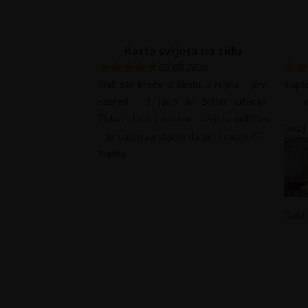
Karta svijeta na zidu
05.08.2026
Naš sin kreće u školu u rujnu – prvi
Kupi
razred – i jako je željan učenja.
Zidna slika s kartom svijeta odličan
Ovaj 
je način za dijete da uči i raste 🙂
Nadia
Gabi