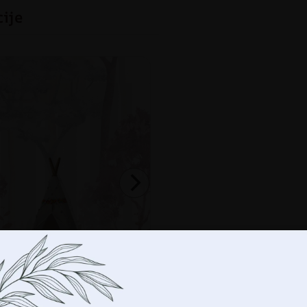
cije
-
+
DO