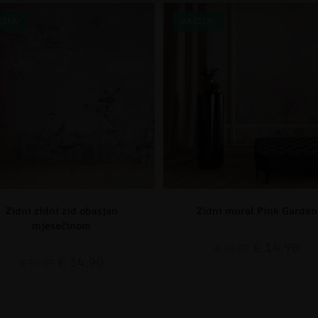
CIJA!
AKCIJA!
Zidni zidni zid obasjan
Zidni mural Pink Garden
mjesečinom
€
14.90
€
19.87
€
14.90
€
19.87