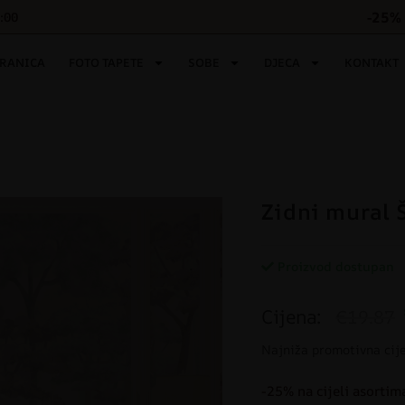
-25% 
6:00
TRANICA
FOTO TAPETE
SOBE
DJECA
KONTAKT
Zidni mural 
Proizvod dostupan
Cijena:
€19.87
Najniža promotivna cij
-25% na cijeli asortim