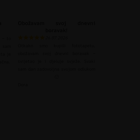
a
Obožavam svoj dnevni
boravak!
26.07.2026
 – to
Otkako smo kupili fototapetu,
 sam
obožavam svoj dnevni boravak –
eta je
svijetao je i djeluje svježe. Svaki
pačna.
sam dan zadovoljna svojom odlukom
🙂
Dora