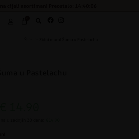
na cijeli asortiman! Preostalo: 14:40:06
0
>
>
Zidni mural Šuma u Pastelachu
Šuma u Pastelachu
€
14.90
ena u zadnjih 30 dana:
€14.90
an!