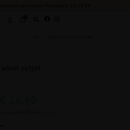
na cijeli asortiman! Preostalo: 11:48:39
0
>
>
Zidni mural Tamni cvijet
Tamni cvijet
€
14.90
ena u zadnjih 30 dana:
€14.90
an!