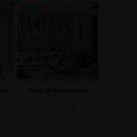
AKCIJA!
mama
Srebrna riblja kost zidni zid
€
14.90
€
19.87