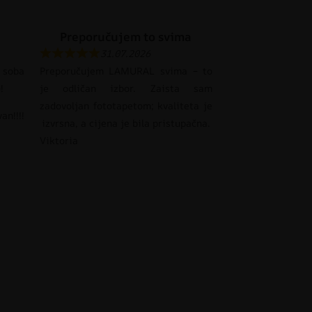
Preporučujem to svima
31.07.2026
 soba
Preporučujem LAMURAL svima – to
!
je odličan izbor. Zaista sam
zadovoljan fototapetom; kvaliteta je
an!!!!
izvrsna, a cijena je bila pristupačna.
Viktoria