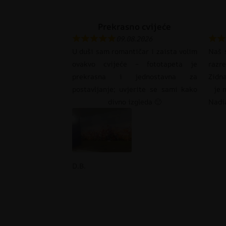
Prekrasno cvijeće
09.08.2026
U duši sam romantičar i zaista volim
Naš s
ovakvo cvijeće – fototapeta je
razr
prekrasna i jednostavna za
Zidna
postavljanje; uvjerite se sami kako
je 
divno izgleda 🙂
Nadi
D.B.