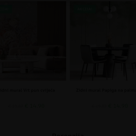
CIJA!
AKCIJA!
idni mural Vrt pun cvijeća
Zidni mural Papiga na pal
€
14.90
€
14.90
€
19.87
€
19.87
Recenzija