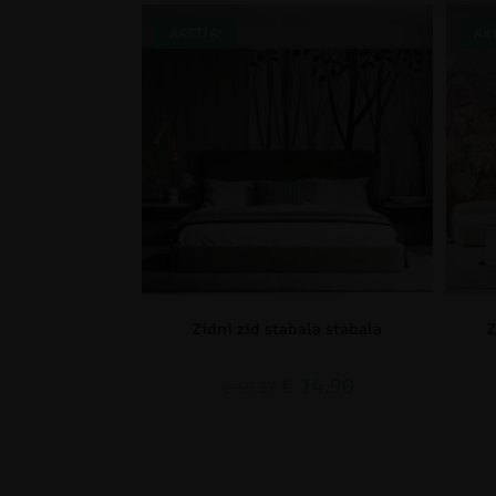
AKCIJA!
AK
Zidni zid stabala stabala
Z
€
14.90
€
19.87