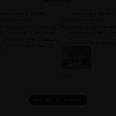
Karta svijeta na zidu
Fantastična grafika!
05.08.2026
02.08.2026
in kreće u školu u rujnu – prvi
Kupio sam fototapetu i spavaća
ed – i jako je željan učenja.
mi sada izgleda fantastično
 slika s kartom svijeta odličan
Ovaj romantični dizajn je prediv
način za dijete da uči i raste 🙂
a
Gabi
POGLEDAJTE VIŠE RECENZIJA