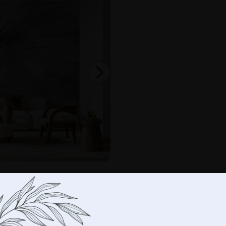
-
+
DO