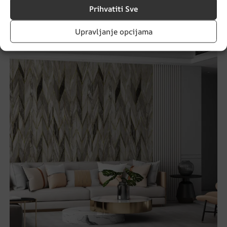
€
14.90
€
19.87
Prihvatiti Sve
Upravljanje opcijama
AKCIJA!