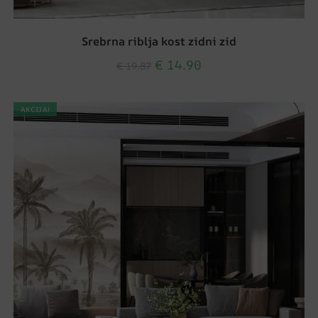
Srebrna riblja kost zidni zid
€
14.90
€
19.87
AKCIJA!