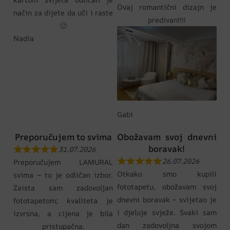
Ovaj romantični dizajn je
način za dijete da uči i raste
predivan!!!!
🙂
Nadia
Gabi
Preporučujem to svima
Obožavam svoj dnevni
boravak!
31.07.2026
26.07.2026
Preporučujem LAMURAL
Otkako smo kupili
svima – to je odličan izbor.
fototapetu, obožavam svoj
Zaista sam zadovoljan
dnevni boravak – svijetao je
fototapetom; kvaliteta je
i djeluje svježe. Svaki sam
izvrsna, a cijena je bila
dan zadovoljna svojom
pristupačna.