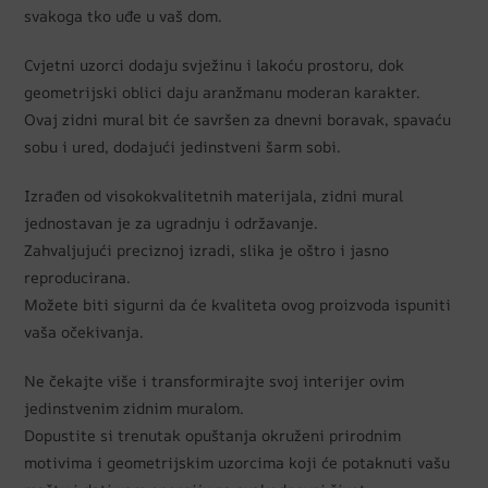
svakoga tko uđe u vaš dom.
Cvjetni uzorci dodaju svježinu i lakoću prostoru, dok
geometrijski oblici daju aranžmanu moderan karakter.
Ovaj zidni mural bit će savršen za dnevni boravak, spavaću
sobu i ured, dodajući jedinstveni šarm sobi.
Izrađen od visokokvalitetnih materijala, zidni mural
jednostavan je za ugradnju i održavanje.
Zahvaljujući preciznoj izradi, slika je oštro i jasno
reproducirana.
Možete biti sigurni da će kvaliteta ovog proizvoda ispuniti
vaša očekivanja.
Ne čekajte više i transformirajte svoj interijer ovim
jedinstvenim zidnim muralom.
Dopustite si trenutak opuštanja okruženi prirodnim
motivima i geometrijskim uzorcima koji će potaknuti vašu