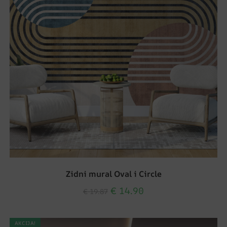
Zidni mural Oval i Circle
€
14.90
€
19.87
AKCIJA!