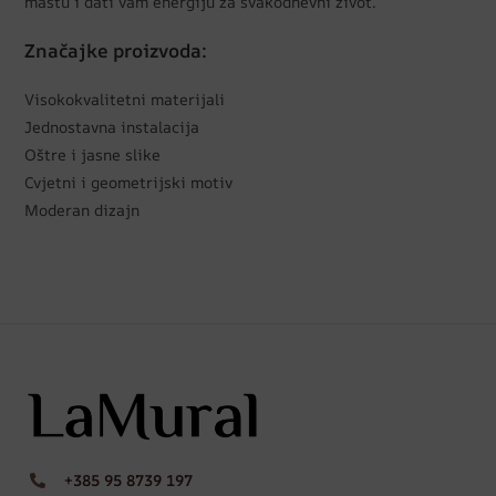
maštu i dati vam energiju za svakodnevni život.
Značajke proizvoda:
Visokokvalitetni materijali
Jednostavna instalacija
Oštre i jasne slike
Cvjetni i geometrijski motiv
Moderan dizajn
+385 95 8739 197