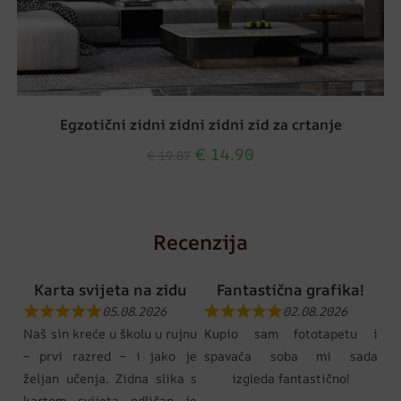
Egzotični zidni zidni zidni zid za crtanje
€
14.90
€
19.87
Recenzija
Karta svijeta na zidu
Fantastična grafika!
05.08.2026
02.08.2026
Naš sin kreće u školu u rujnu
Kupio sam fototapetu i
– prvi razred – i jako je
spavaća soba mi sada
željan učenja. Zidna slika s
izgleda fantastično!
kartom svijeta odličan je