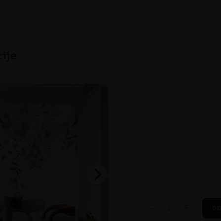
cije
-
+
DO