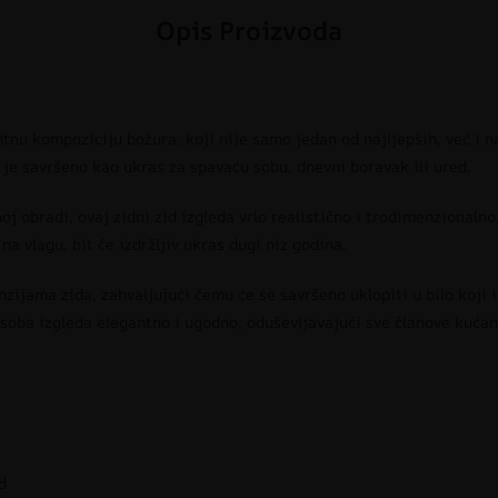
Opis Proizvoda
nu kompoziciju božura, koji nije samo jedan od najljepših, već i na
a je savršeno kao ukras za spavaću sobu, dnevni boravak ili ured.
noj obradi, ovaj zidni zid izgleda vrlo realistično i trodimenzionalno
a vlagu, bit će izdržljiv ukras dugi niz godina.
ijama zida, zahvaljujući čemu će se savršeno uklopiti u bilo koji i
 soba izgleda elegantno i ugodno, oduševljavajući sve članove kućan
k
d