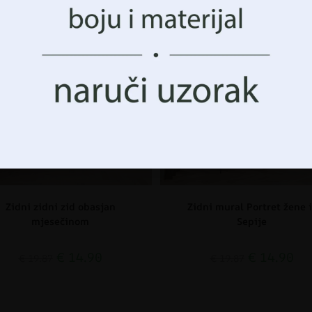
 i funkcije.
CIJA!
AKCIJA!
Prihvatiti Sve
Upravljanje opcijama
Zidni zidni zid obasjan
Zidni mural Portret žene i
mjesečinom
Sepije
€
14.90
€
14.90
€
19.87
€
19.87