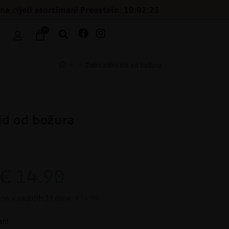
na cijeli asortiman! Preostalo: 10:02:22
0
>
>
Zidni zidni zid od božura
id od božura
€
14.90
ena u zadnjih 30 dana:
€14.90
an!