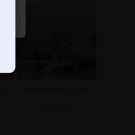
AKCIJA!
z
Zidni zid Strelitzia bez boje
€
14.90
€
19.87