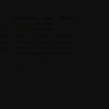
a
Obožavam svoj dnevni
boravak!
26.07.2026
 – to
Otkako smo kupili fototapetu,
 sam
obožavam svoj dnevni boravak –
eta je
svijetao je i djeluje svježe. Svaki
pačna.
sam dan zadovoljna svojom odlukom
🙂
Dora