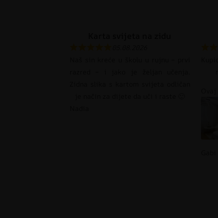
Karta svijeta na zidu
05.08.2026
Naš sin kreće u školu u rujnu – prvi
Kupi
razred – i jako je željan učenja.
Zidna slika s kartom svijeta odličan
Ovaj 
je način za dijete da uči i raste 🙂
Nadia
Gabi