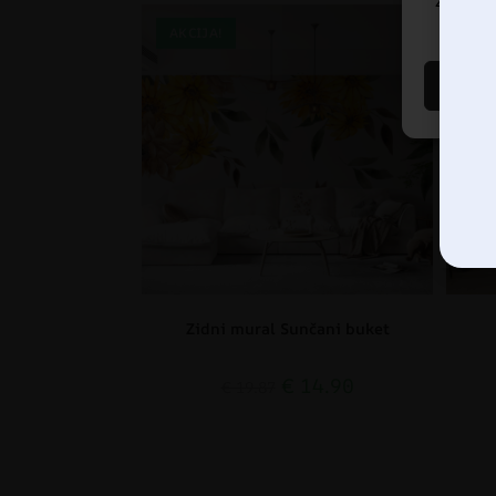
značajke
AKCIJA!
AK
Zidni mural Sunčani buket
€
14.90
€
19.87