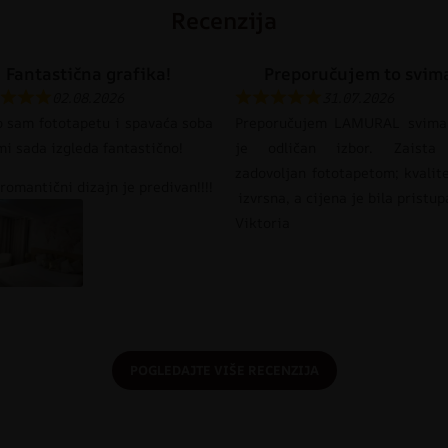
Recenzija
Fantastična grafika!
Preporučujem to svim
02.08.2026
31.07.2026
o sam fototapetu i spavaća soba
Preporučujem LAMURAL svima
mi sada izgleda fantastično!
je odličan izbor. Zaista
zadovoljan fototapetom; kvalit
romantični dizajn je predivan!!!!
izvrsna, a cijena je bila pristu
Viktoria
POGLEDAJTE VIŠE RECENZIJA