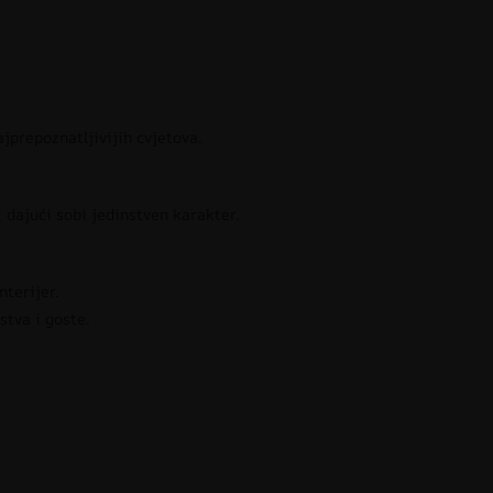
jprepoznatljivijih cvjetova.
, dajući sobi jedinstven karakter.
nterijer.
stva i goste.