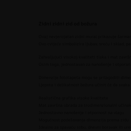
Zidni zidni zid od božura
Ovaj nevjerojatan zidni mural prikazuje šarmant
Ovo cvijeće simbolizira ljubav, sreću i sklad, p
Zahvaljujući visokoj kvaliteti tiska i mat završ
Osim toga, jednostavan za nanošenje i otporan n
Dimenzije fototapeta mogu se prilagoditi dimenz
Ljepota i delikatnost božura učinit će da svaka
Realistična grafika visoke kvalitete
Mat završna obrada za trodimenzionalni učina
Jednostavno nanošenje i otpornost na vlagu
Mogućnost podešavanja dimenzija prema zidu
Idealno za spavaću sobu, dnevni boravak ili ure