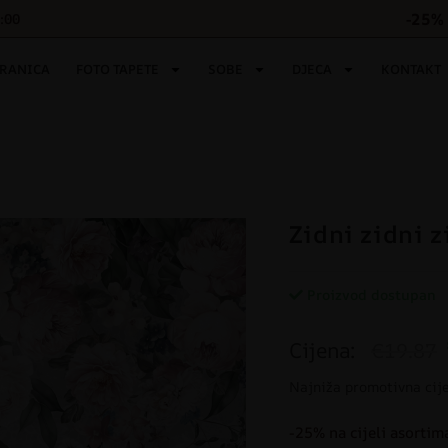
-25% 
6:00
TRANICA
FOTO TAPETE
SOBE
DJECA
KONTAKT
Zidni zidni z
Proizvod dostupan
Cijena:
€19.87
Najniža promotivna cij
-25% na cijeli asortim