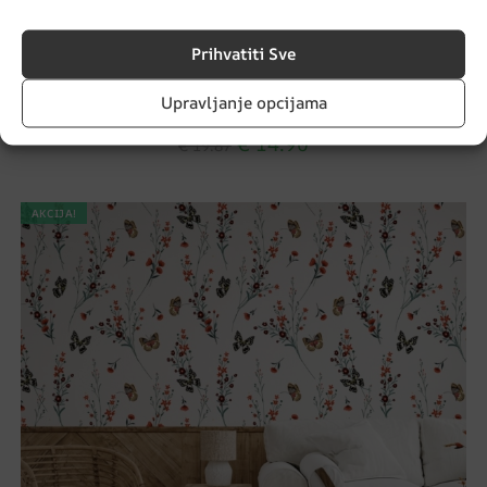
Prihvatiti Sve
Upravljanje opcijama
Foto tapete Krug iznad cvijeća
€
14.90
€
19.87
AKCIJA!