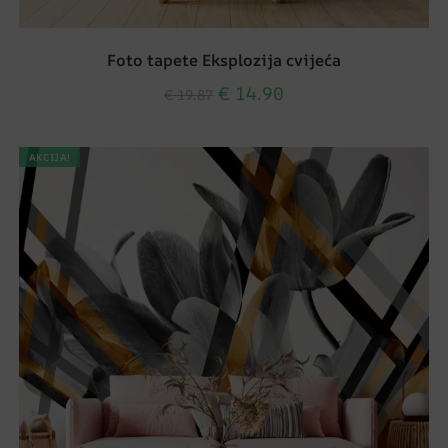
Foto tapete Eksplozija cvijeća
€
14.90
€
19.87
AKCIJA!