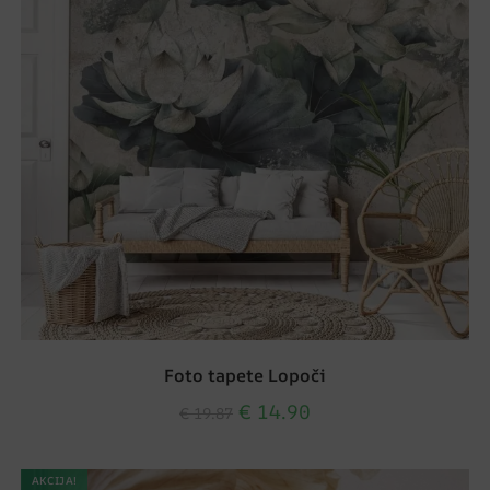
Foto tapete Lopoči
€
14.90
€
19.87
AKCIJA!