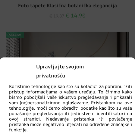
Foto tapete Klasična botanička elegancija
€
14.90
€
19.87
AKCIJA!
Upravljajte svojom
privatnošću
Koristimo tehnologije kao što su kolačići za pohranu i/ili
pristup informacijama o vašem uređaju. To činimo kako
bismo poboljšali vaše iskustvo pregledavanja i prikazali
vam (ne)personalizirano oglašavanje. Pristankom na ove
tehnologije, moći ćemo obraditi podatke kao što su vaše
ponašanje pregledavanja ili jedinstveni identifikatori na
ovoj stranici. Nedavanje pristanka ili povlačenje
pristanka može negativno utjecati na određene značajke i
funkcije.