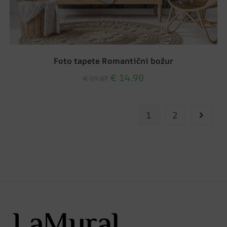
Foto tapete Romantični božur
€
14.90
€
19.87
1
2