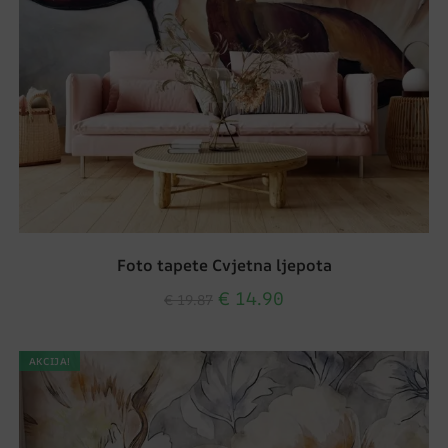
Foto tapete Cvjetna ljepota
€
14.90
€
19.87
AKCIJA!