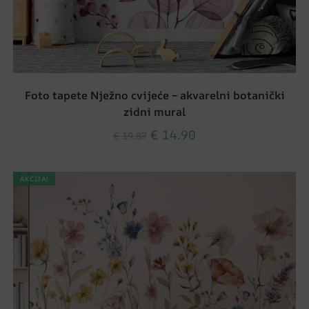
Foto tapete Nježno cvijeće – akvarelni botanički
zidni mural
€
14.90
€
19.87
AKCIJA!