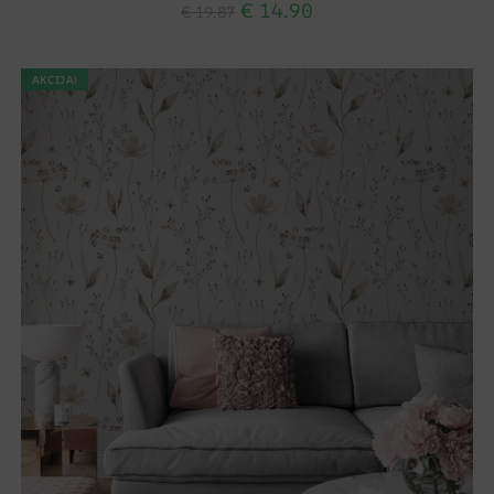
€
14.90
€
19.87
AKCIJA!