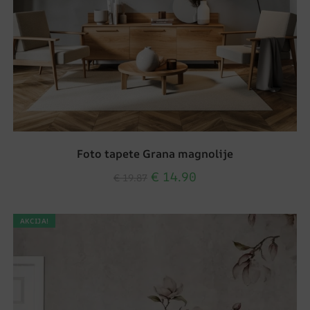
Foto tapete Grana magnolije
€
14.90
€
19.87
AKCIJA!