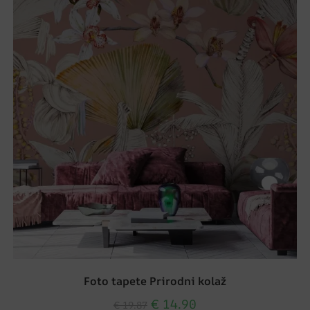
Foto tapete Prirodni kolaž
€
14.90
€
19.87