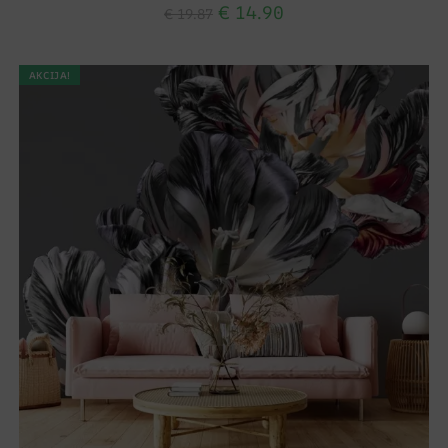
€
14.90
€
19.87
AKCIJA!