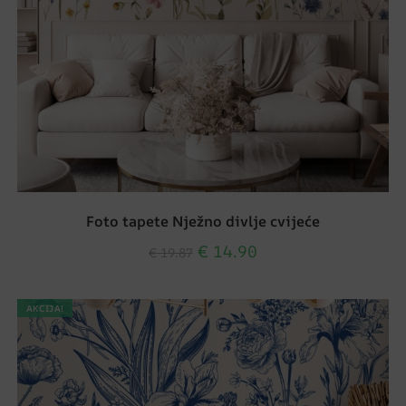
Foto tapete Nježno divlje cvijeće
€
14.90
€
19.87
AKCIJA!