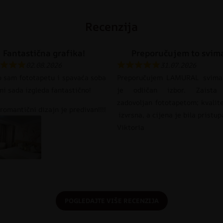
Recenzija
Fantastična grafika!
Preporučujem to svim
02.08.2026
31.07.2026
o sam fototapetu i spavaća soba
Preporučujem LAMURAL svima
mi sada izgleda fantastično!
je odličan izbor. Zaista
zadovoljan fototapetom; kvalit
romantični dizajn je predivan!!!!
izvrsna, a cijena je bila pristu
Viktoria
POGLEDAJTE VIŠE RECENZIJA