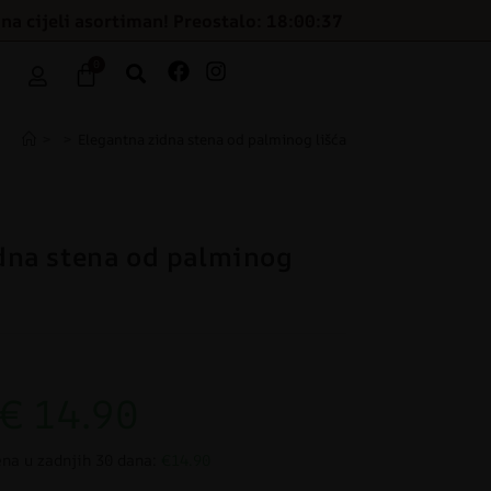
na cijeli asortiman! Preostalo: 18:00:36
0
>
>
Elegantna zidna stena od palminog lišća
dna stena od palminog
€
14.90
ena u zadnjih 30 dana:
€14.90