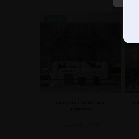
AKCIJA!
AK
Zidni zidni zid Barokna
Zi
umjetnost
€
14.90
€
19.87