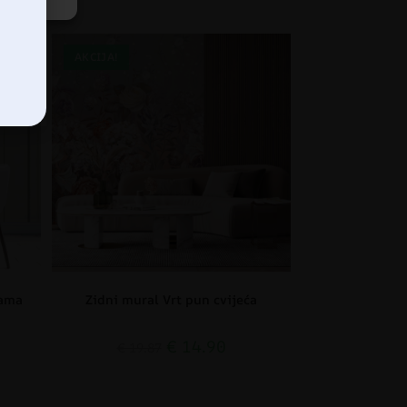
AKCIJA!
mama
Zidni mural Vrt pun cvijeća
€
14.90
€
19.87