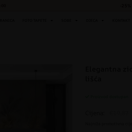
-25% 
6:00
TRANICA
FOTO TAPETE
SOBE
DJECA
KONTAKT
Elegantna zi
lišća
Proizvod dostupan
Cijena:
€19.87
Najniža promotivna cij