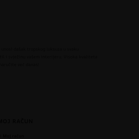
a unosi dašak tropskog luksuza u svaku
il i svježinu vašem interijeru. Visoka kvaliteta
naručite već danas!
MOJ RAČUN
Moj račun