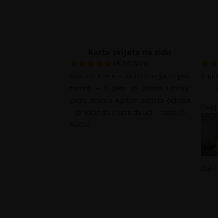
Karta svijeta na zidu
05.08.2026
Naš sin kreće u školu u rujnu – prvi
Kupi
razred – i jako je željan učenja.
Zidna slika s kartom svijeta odličan
Ovaj 
je način za dijete da uči i raste 🙂
Nadia
Gabi