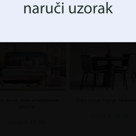
CIJA!
AKCIJA!
dni mural Jelen u ružičastom
Zidni mural Papiga na pal
cvijeću
€
14.90
€
19.87
€
14.90
€
19.87