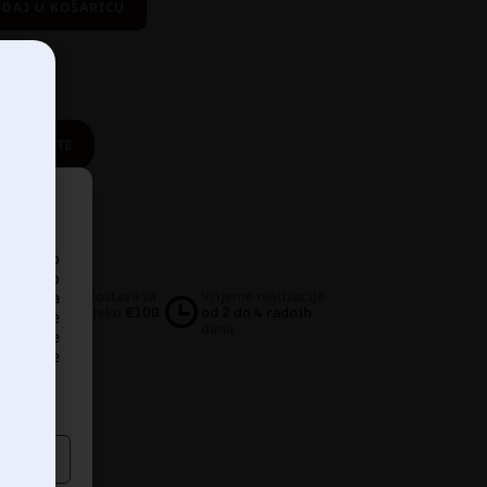
DAJ U KOŠARICU
OTOTAPETE
PROIZVOD
pristup
iskustvo
ankom na
Besplatna dostava za
Vrijeme realizacije
narudžbe preko
€100
od 2 do 4 radnih
našanje
dana
edavanje
dređene