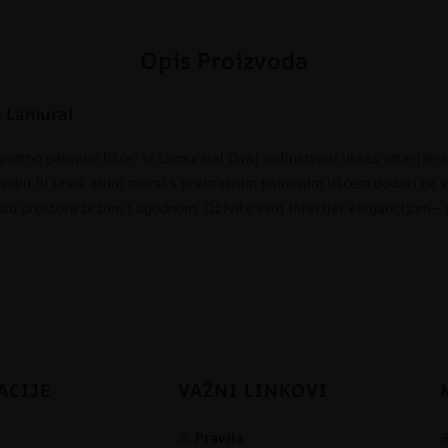
Opis Proizvoda
– Lamural
gantno palmino lišće” iz Lamurala! Ovaj jedinstveni ukras interijer
sobu ili ured, zidni mural s prekrasnim palminim lišćem dodati će st
ozu prostora brzom i ugodnom. Oživite svoj interijer elegancijom – 
ACIJE
VAŽNI LINKOVI
Pravila