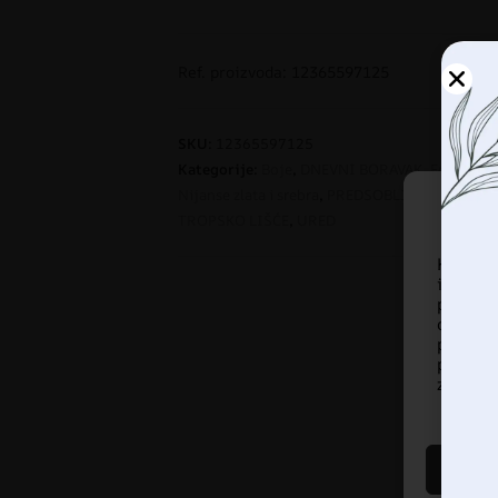
Ref. proizvoda: 12365597125
SKU:
12365597125
Kategorije:
Boje
,
DNEVNI BORAVAK
,
Foto tape
Nijanse zlata i srebra
,
PREDSOBLJE
,
PRIRODA
,
TROPSKO LIŠĆE
,
URED
Korist
informa
pregled
ove te
pregled
prista
značajke