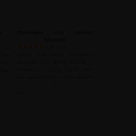
a
Obožavam svoj dnevni
boravak!
26.07.2026
 – to
Otkako smo kupili fototapetu,
 sam
obožavam svoj dnevni boravak –
eta je
svijetao je i djeluje svježe. Svaki
pačna.
sam dan zadovoljna svojom odlukom
🙂
Dora