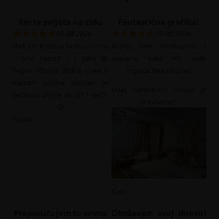
Karta svijeta na zidu
Fantastična grafika!
05.08.2026
02.08.2026
Naš sin kreće u školu u rujnu
Kupio sam fototapetu i
– prvi razred – i jako je
spavaća soba mi sada
željan učenja. Zidna slika s
izgleda fantastično!
kartom svijeta odličan je
Ovaj romantični dizajn je
način za dijete da uči i raste
predivan!!!!
🙂
Nadia
Gabi
Preporučujem to svima
Obožavam svoj dnevni