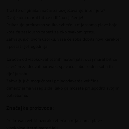
Tražite originalan način za osvježavanje interijera?
Ovaj zidni mural bit će odlično rješenje!
Prikazuje prekrasno veliko cvijeće u nijansama plave boje
koje će zasigurno zapeti za oko svakom gostu.
Zahvaljujući ovom uzorku, vaša će soba dobiti novi karakter
i postati još ugodnija.
Izrađen od visokokvalitetnih materijala, ovaj mural bit će
savršen za dnevni boravak, spavaću sobu, radnu sobu ili
dječju sobu.
Zahvaljujući mogućnosti prilagođavanja veličine
dimenzijama vašeg zida, lako ga možete prilagoditi svojim
potrebama.
Značajke proizvoda:
Prekrasan veliki uzorak cvijeća u nijansama plave
visokokvalitetni materijali