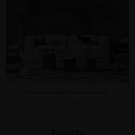
Zidni zidni zid Barokna umjetnost
€
14.90
€
19.87
Recenzija