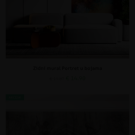
Zidni mural Portret u bojama
€
14.90
€
19.87
AKCIJA!