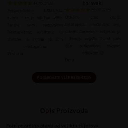
boravak!
31.07.2026
26.07.2026
Preporučujem LAMURAL
Otkako smo kupili
svima – to je odličan izbor.
fototapetu, obožavam svoj
Zaista sam zadovoljan
dnevni boravak – svijetao je
fototapetom; kvaliteta je
i djeluje svježe. Svaki sam
izvrsna, a cijena je bila
dan zadovoljna svojom
pristupačna.
odlukom 🙂
Viktoria
Dora
POGLEDAJTE VIŠE RECENZIJA
Opis Proizvoda
Foto pozadina plava od velikih cvjetova