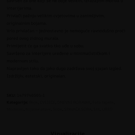
savršen za one koji se ne boje velikih, izražajnih motiva u
interijerima.
Privlači pažnju velikim cvjetovima u zanimljivim,
originalnim bojama.
Vrlo privlačan – jednostavno je nemoguće ravnodušno proći
pored ovog zidnog murala.
Primijetit će ga svatko tko uđe u sobu.
Savršeno za interijere uređene u minimalističkom i
modernom stilu.
Napravljen tako da jako dugo zadržava svoj sjajan izgled.
Izdržljiv, estetski, originalan.
SKU:
1479740505-1
Kategorije:
Boje
,
CVIJEĆE
,
DNEVNI BORAVAK
,
Foto tapete
,
Moderno
,
Nijanse plave
,
Sobe
,
SPAVAĆA SOBA
,
Stil
,
URED
Vizualizacije