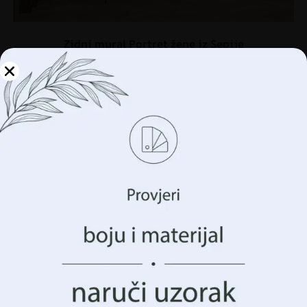
Zidni mural Portret žene iz Sepije
€
14.90
€
19.87
Upravljajte svojom
privatnošću
AKCIJA!
Koristimo tehnologije kao što su kolačići za pohranu i/ili
pristup informacijama o vašem uređaju. To činimo kako
bismo poboljšali vaše iskustvo pregledavanja i prikazali
vam (ne)personalizirano oglašavanje. Pristankom na ove
tehnologije, moći ćemo obraditi podatke kao što su vaše
ponašanje pregledavanja ili jedinstveni identifikatori na
ovoj stranici. Nedavanje pristanka ili povlačenje
pristanka može negativno utjecati na određene značajke i
funkcije.
Prihvatiti Sve