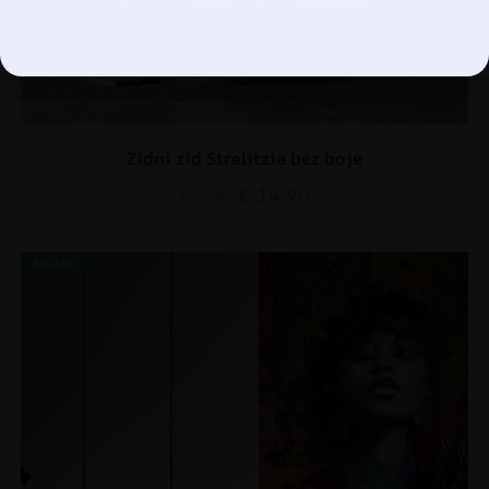
Upravljanje opcijama
Zidni zid Strelitzia bez boje
€
14.90
€
19.87
AKCIJA!