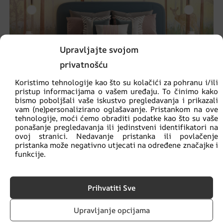
Upravljajte svojom
privatnošću
Koristimo tehnologije kao što su kolačići za pohranu i/ili
pristup informacijama o vašem uređaju. To činimo kako
bismo poboljšali vaše iskustvo pregledavanja i prikazali
vam (ne)personalizirano oglašavanje. Pristankom na ove
Zidni mural Jelen u ružičastom cvijeću
tehnologije, moći ćemo obraditi podatke kao što su vaše
ponašanje pregledavanja ili jedinstveni identifikatori na
€
14.90
€
19.87
ovoj stranici. Nedavanje pristanka ili povlačenje
pristanka može negativno utjecati na određene značajke i
funkcije.
AKCIJA!
Prihvatiti Sve
Upravljanje opcijama