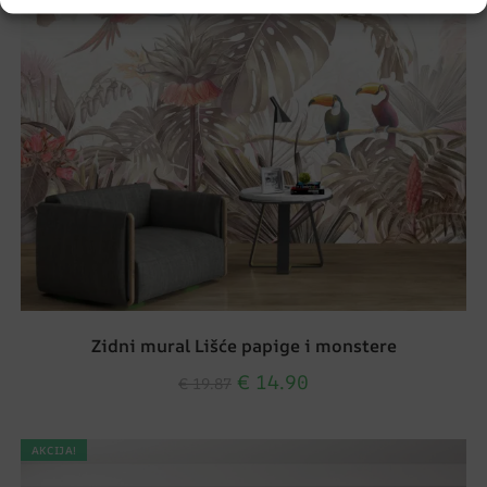
Zidni mural Lišće papige i monstere
€
14.90
€
19.87
AKCIJA!