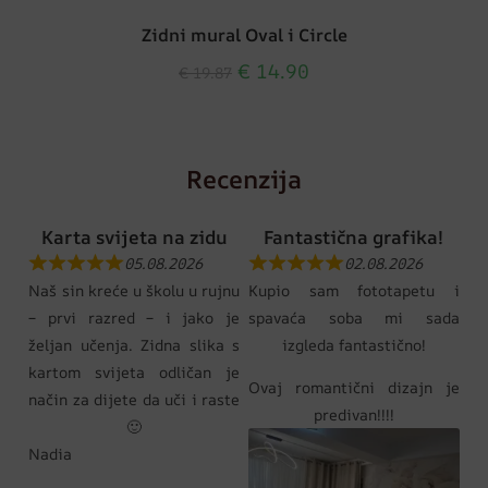
Zidni mural Oval i Circle
€
14.90
€
19.87
Recenzija
Karta svijeta na zidu
Fantastična grafika!
05.08.2026
02.08.2026
Naš sin kreće u školu u rujnu
Kupio sam fototapetu i
– prvi razred – i jako je
spavaća soba mi sada
željan učenja. Zidna slika s
izgleda fantastično!
kartom svijeta odličan je
Ovaj romantični dizajn je
način za dijete da uči i raste
predivan!!!!
🙂
Nadia