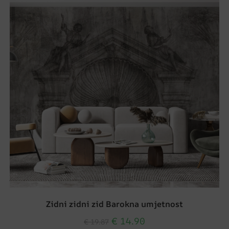
Zidni zidni zid Barokna umjetnost
€
14.90
€
19.87