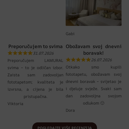
Gabi
Preporučujem to svima
Obožavam svoj dnevni
boravak!
31.07.2026
26.07.2026
Preporučujem LAMURAL
Otkako smo kupili
svima – to je odličan izbor.
fototapetu, obožavam svoj
Zaista sam zadovoljan
dnevni boravak – svijetao je
fototapetom; kvaliteta je
i djeluje svježe. Svaki sam
izvrsna, a cijena je bila
dan zadovoljna svojom
pristupačna.
odlukom 🙂
Viktoria
Dora
POGLEDAJTE VIŠE RECENZIJA