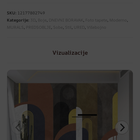
SKU:
12177802749
Kategorije:
3D
,
Boje
,
DNEVNI BORAVAK
,
Foto tapete
,
Moderno
,
MURALS
,
PREDSOBLJE
,
Sobe
,
Stil
,
URED
,
Višebojno
Vizualizacije