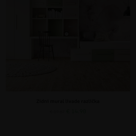
Zidni mural livade različka
€
14.90
€
19.87