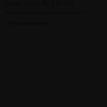
€
14.90
Cijena:
€19.87
Najniža promotivna cijena u zadnjih 30 dana:
€14.90
-25% na cijeli asortiman!