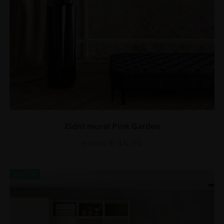
Zidni mural Pink Garden
€
14.90
€
19.87
AKCIJA!