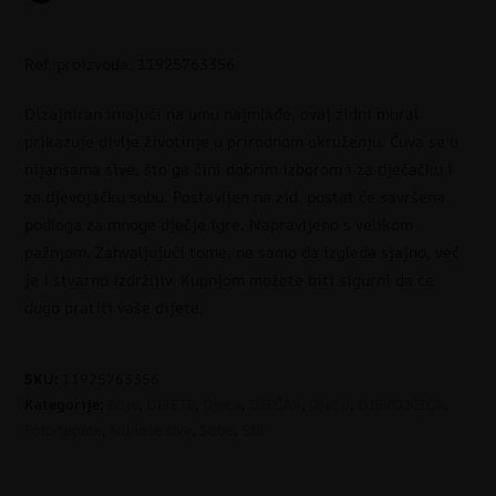
Ref. proizvoda: 11925763356
Dizajniran imajući na umu najmlađe, ovaj zidni mural
prikazuje divlje životinje u prirodnom okruženju. Čuva se u
nijansama sive, što ga čini dobrim izborom i za dječačku i
za djevojačku sobu. Postavljen na zid, postat će savršena
podloga za mnoge dječje igre. Napravljeno s velikom
pažnjom. Zahvaljujući tome, ne samo da izgleda sjajno, već
je i stvarno izdržljiv. Kupnjom možete biti sigurni da će
dugo pratiti vaše dijete.
SKU:
11925763356
Kategorije:
Boje
,
DIJETE
,
Djeca
,
DJEČAK
,
Dječji
,
DJEVOJČICA
,
Foto tapete
,
Nijanse sive
,
Sobe
,
Stil