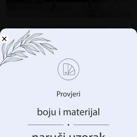
Zidni mural s ružičastom temom
€
14.90
€
19.87
Upravljajte svojom
privatnošću
AKCIJA!
Koristimo tehnologije kao što su kolačići za pohranu i/ili
pristup informacijama o vašem uređaju. To činimo kako
bismo poboljšali vaše iskustvo pregledavanja i prikazali
vam (ne)personalizirano oglašavanje. Pristankom na ove
tehnologije, moći ćemo obraditi podatke kao što su vaše
ponašanje pregledavanja ili jedinstveni identifikatori na
ovoj stranici. Nedavanje pristanka ili povlačenje
pristanka može negativno utjecati na određene značajke i
funkcije.
Prihvatiti Sve