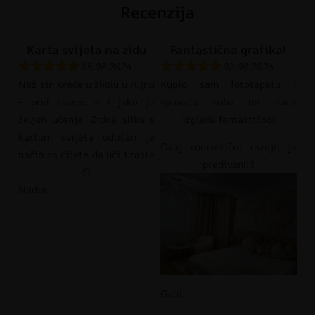
Recenzija
Karta svijeta na zidu
Fantastična grafika!
05.08.2026
02.08.2026
Naš sin kreće u školu u rujnu
Kupio sam fototapetu i
– prvi razred – i jako je
spavaća soba mi sada
željan učenja. Zidna slika s
izgleda fantastično!
kartom svijeta odličan je
Ovaj romantični dizajn je
način za dijete da uči i raste
predivan!!!!
🙂
Nadia
Gabi