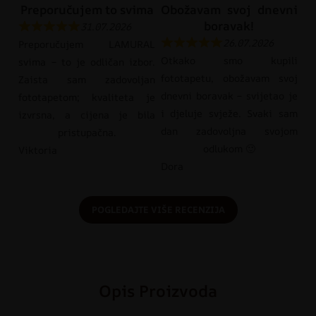
Preporučujem to svima
Obožavam svoj dnevni
boravak!
31.07.2026
26.07.2026
Preporučujem LAMURAL
Otkako smo kupili
svima – to je odličan izbor.
fototapetu, obožavam svoj
Zaista sam zadovoljan
dnevni boravak – svijetao je
fototapetom; kvaliteta je
i djeluje svježe. Svaki sam
izvrsna, a cijena je bila
dan zadovoljna svojom
pristupačna.
odlukom 🙂
Viktoria
Dora
POGLEDAJTE VIŠE RECENZIJA
Opis Proizvoda