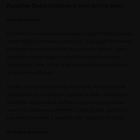
Pozadina Divlje životinje u sivoj boji za djecu
Opis proizvoda:
Pripremite se za čarobno putovanje u svijet divljih životinja
uz naš dječji zidni mural u sivoj boji. Ovaj ljupki zidni mural
prikazuje razne životinje kao što su lavovi, slonovi, zebre,
majmuni i mnoge druge u realističnim sivim tonovima.
Zahvaljujući tome, učinit će da se svako dijete osjeća kao
da je u pravoj džungli!
Izrađen od visokokvalitetnog materijala, naš zidni mural
jednostavan je za ugradnju i ugodan na dodir. Zahvaljujući
detaljima i bojama koje savršeno reproduciraju prirodu,
stvorit će jedinstvenu atmosferu u dječjoj sobi. Savršen je
kao ukrasni element u spavaćoj sobi, igraonici ili vrtiću.
Značajke proizvoda: