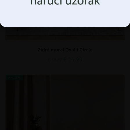
Upravljanje opcijama
Zidni mural Oval i Circle
€
14.90
€
19.87
AKCIJA!