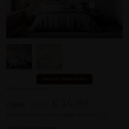
ISKLJUČI KADRIRANJE
Proizvod dostupan
€
14.90
Cijena:
€19.87
Najniža promotivna cijena u zadnjih 30 dana:
€14.90
-25% na cijeli asortiman!