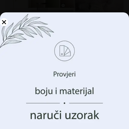
Upravljajte svojom
privatnošću
Koristimo tehnologije kao što su kolačići za pohranu i/ili
pristup informacijama o vašem uređaju. To činimo kako
bismo poboljšali vaše iskustvo pregledavanja i prikazali
vam (ne)personalizirano oglašavanje. Pristankom na ove
tehnologije, moći ćemo obraditi podatke kao što su vaše
Zidni mural livade različka
ponašanje pregledavanja ili jedinstveni identifikatori na
€
14.90
ovoj stranici. Nedavanje pristanka ili povlačenje
€
19.87
pristanka može negativno utjecati na određene značajke i
funkcije.
AKCIJA!
Prihvatiti Sve
Upravljanje opcijama