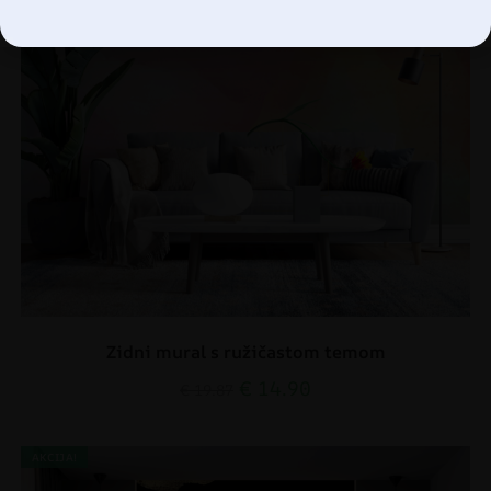
Zidni mural s ružičastom temom
€
14.90
€
19.87
AKCIJA!