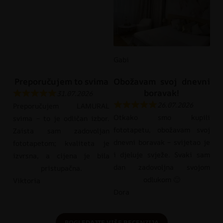
Gabi
Preporučujem to svima
Obožavam svoj dnevni
boravak!
31.07.2026
26.07.2026
Preporučujem LAMURAL
Otkako smo kupili
svima – to je odličan izbor.
fototapetu, obožavam svoj
Zaista sam zadovoljan
dnevni boravak – svijetao je
fototapetom; kvaliteta je
i djeluje svježe. Svaki sam
izvrsna, a cijena je bila
dan zadovoljna svojom
pristupačna.
odlukom 🙂
Viktoria
Dora
POGLEDAJTE VIŠE RECENZIJA