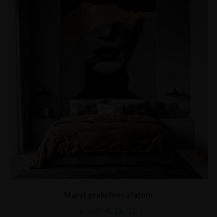
Mural prekriven zlatom
€
14.90
€
19.87