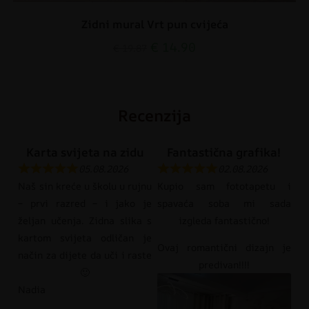
Zidni mural Vrt pun cvijeća
€
14.90
€
19.87
Recenzija
Karta svijeta na zidu
Fantastična grafika!
05.08.2026
02.08.2026
Naš sin kreće u školu u rujnu
Kupio sam fototapetu i
– prvi razred – i jako je
spavaća soba mi sada
željan učenja. Zidna slika s
izgleda fantastično!
kartom svijeta odličan je
Ovaj romantični dizajn je
način za dijete da uči i raste
predivan!!!!
🙂
Nadia