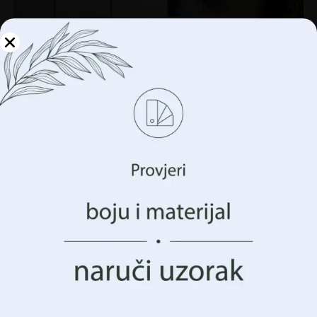
Upravljajte svojom
privatnošću
Koristimo tehnologije kao što su kolačići za pohranu i/ili
pristup informacijama o vašem uređaju. To činimo kako
bismo poboljšali vaše iskustvo pregledavanja i prikazali
vam (ne)personalizirano oglašavanje. Pristankom na ove
Zidni mural Portret u bojama
tehnologije, moći ćemo obraditi podatke kao što su vaše
€
14.90
ponašanje pregledavanja ili jedinstveni identifikatori na
€
19.87
ovoj stranici. Nedavanje pristanka ili povlačenje
pristanka može negativno utjecati na određene značajke i
funkcije.
AKCIJA!
Prihvatiti Sve
Upravljanje opcijama