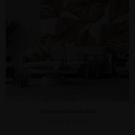
Zidna freska Smeđe lišće
€
14.90
€
19.87