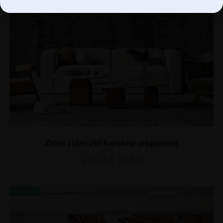
Zidni zidni zid Barokna umjetnost
€
14.90
€
19.87
AKCIJA!