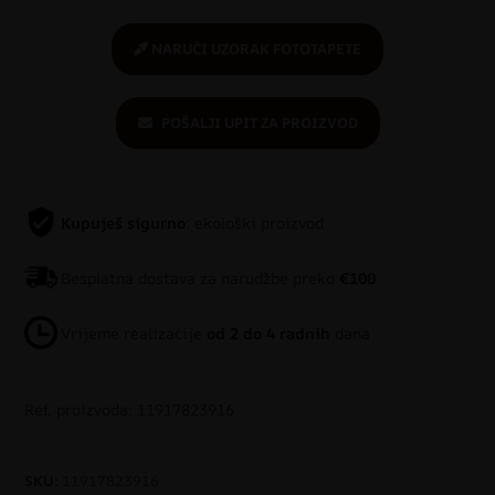
NARUČI UZORAK FOTOTAPETE
POŠALJI UPIT ZA PROIZVOD
Kupuješ sigurno
: ekološki proizvod
Besplatna dostava za narudžbe preko
€100
Vrijeme realizacije
od 2 do 4 radnih
dana
Ref. proizvoda: 11917823916
SKU:
11917823916