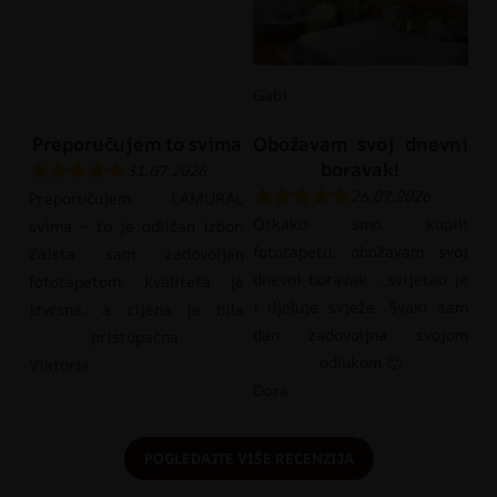
Gabi
Preporučujem to svima
Obožavam svoj dnevni
boravak!
31.07.2026
26.07.2026
Preporučujem LAMURAL
Otkako smo kupili
svima – to je odličan izbor.
fototapetu, obožavam svoj
Zaista sam zadovoljan
dnevni boravak – svijetao je
fototapetom; kvaliteta je
i djeluje svježe. Svaki sam
izvrsna, a cijena je bila
dan zadovoljna svojom
pristupačna.
odlukom 🙂
Viktoria
Dora
POGLEDAJTE VIŠE RECENZIJA