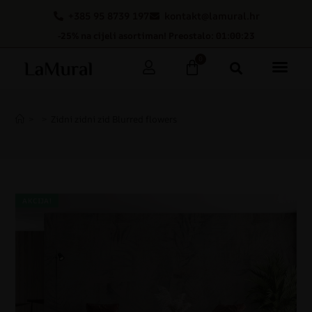
+385 95 8739 197
kontakt@lamural.hr
-25% na cijeli asortiman! Preostalo: 01:00:22
0
>
>
Zidni zidni zid Blurred flowers
AKCIJA!