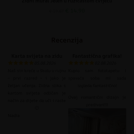
Zidni mural Jelen u ružičastom cvijeću
€
14.90
€
19.87
Recenzija
Karta svijeta na zidu
Fantastična grafika!
05.08.2026
02.08.2026
Naš sin kreće u školu u rujnu
Kupio sam fototapetu i
– prvi razred – i jako je
spavaća soba mi sada
željan učenja. Zidna slika s
izgleda fantastično!
kartom svijeta odličan je
Ovaj romantični dizajn je
način za dijete da uči i raste
predivan!!!!
🙂
Nadia