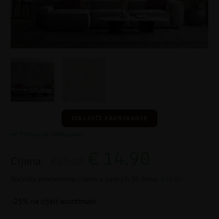
ISKLJUČI KADRIRANJE
Proizvod dostupan
€
14.90
Cijena:
€19.87
Najniža promotivna cijena u zadnjih 30 dana:
€14.90
-25% na cijeli asortiman!