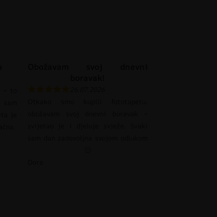
a
Obožavam svoj dnevni
boravak!
26.07.2026
 – to
Otkako smo kupili fototapetu,
 sam
obožavam svoj dnevni boravak –
eta je
svijetao je i djeluje svježe. Svaki
pačna.
sam dan zadovoljna svojom odlukom
🙂
Dora