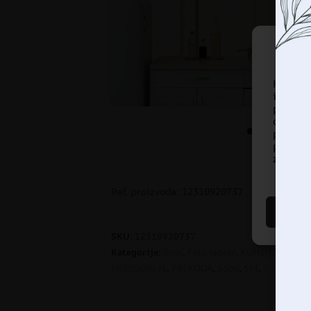
Korist
informa
pregled
ove te
pregled
prista
značajke
Ref. proizvoda: 12310920737
SKU:
12310920737
Kategorije:
Boje
,
Foto tapete
,
KUHINJA
,
KUPA
PREDSOBLJE
,
PRIRODA
,
Sobe
,
Stil
,
Tropski
,
TR