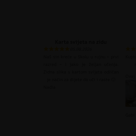
Karta svijeta na zidu
05.08.2026
Naš sin kreće u školu u rujnu – prvi
Kupi
razred – i jako je željan učenja.
Zidna slika s kartom svijeta odličan
Ovaj 
je način za dijete da uči i raste 🙂
Nadia
Gabi