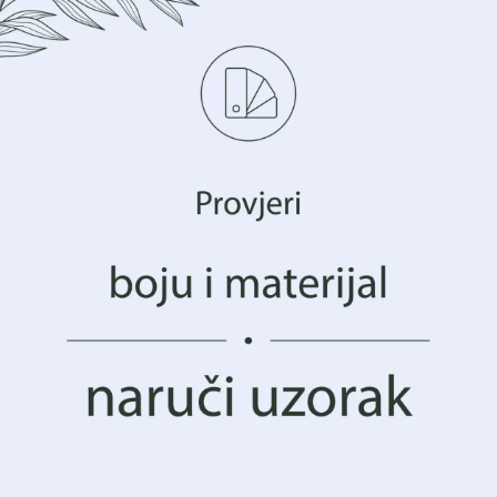
Dodati u favorite
Upravljajte svojom privatnošću
NARUČI UZORAK F
imo tehnologije kao što su kolačići za pohranu i/ili 
cijama o vašem uređaju. To činimo kako bismo poboljšali vaše 
avanja i prikazali vam (ne)personalizirano oglašavanje. Prist
POŠALJI UPIT ZA 
hnologije, moći ćemo obraditi podatke kao što su vaše po
avanja ili jedinstveni identifikatori na ovoj stranici. N
nka ili povlačenje pristanka može negativno utjecati na o
 i funkcije.
Kupuješ sigurno
:
ekološki proizvod
Prihvatiti Sve
Upravljanje opcijama
ONICA
,
Nijanse zelene
,
OPSKO LIŠĆE
,
URED
,
ŽIVOTINJE