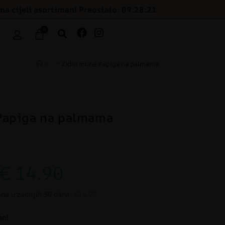
na cijeli asortiman! Preostalo: 09:28:20
0
>
>
Zidni mural Papiga na palmama
Papiga na palmama
€
14.90
ena u zadnjih 30 dana:
€14.90
an!