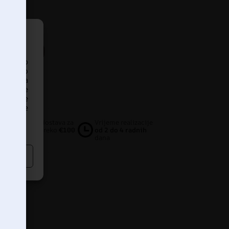
OTOTAPETE
pristup
iskustvo
ankom na
PROIZVOD
našanje
edavanje
dređene
Besplatna dostava za
Vrijeme realizacije
narudžbe preko
€100
od 2 do 4 radnih
dana