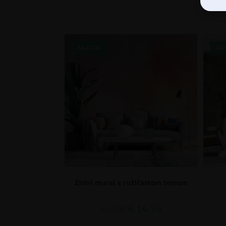
AKCIJA!
AK
Zidni mural s ružičastom temom
€
14.90
€
19.87