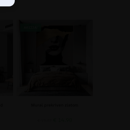
AKCIJA!
id
Mural prekriven zlatom
€
14.90
€
19.87