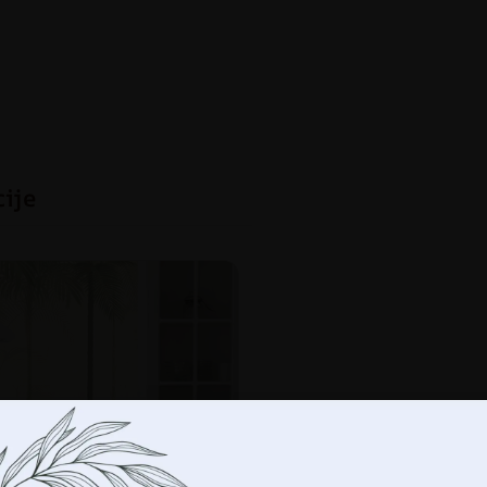
cije
-
+
DO