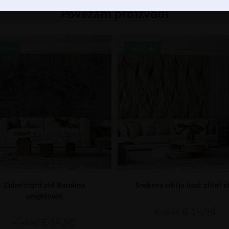
Povezani proizvodi
CIJA!
AKCIJA!
Zidni zidni zid Barokna
Srebrna riblja kost zidni z
umjetnost
€
14.90
€
19.87
€
14.90
€
19.87