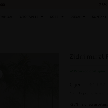
-25% 
6:00
TRANICA
FOTO TAPETE
SOBE
DJECA
KONTAKT
Zidni mural 
Proizvod dostupan
Cijena:
€19.87
Najniža promotivna cij
-25% na cijeli asortim