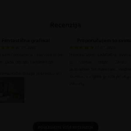
Recenzija
Fantastična grafika!
Preporučujem to svim
02.08.2026
31.07.2026
o sam fototapetu i spavaća soba
Preporučujem LAMURAL svima
mi sada izgleda fantastično!
je odličan izbor. Zaista
zadovoljan fototapetom; kvalit
romantični dizajn je predivan!!!!
izvrsna, a cijena je bila pristu
Viktoria
POGLEDAJTE VIŠE RECENZIJA