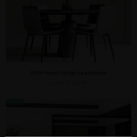
Zidni mural Papiga na palmama
€
14.90
€
19.87
AKCIJA!