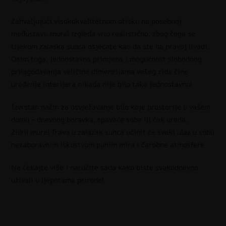
Zahvaljujući visokokvalitetnom otisku na posebnoj
međustavi, mural izgleda vrlo realistično, zbog čega se
tijekom zalaska sunca osjećate kao da ste na pravoj livadi.
Osim toga, jednostavna primjena i mogućnost slobodnog
prilagođavanja veličine dimenzijama vašeg zida čine
uređenje interijera nikada nije bilo tako jednostavno!
Izvrstan način za osvježavanje bilo koje prostorije u vašem
domu – dnevnog boravka, spavaće sobe ili čak ureda.
Zidni mural Trava u zalazak sunca učinit će svaki ulaz u sobu
nezaboravnim iskustvom punim mira i čarobne atmosfere.
Ne čekajte više i naručite sada kako biste svakodnevno
uživali u ljepotama prirode!