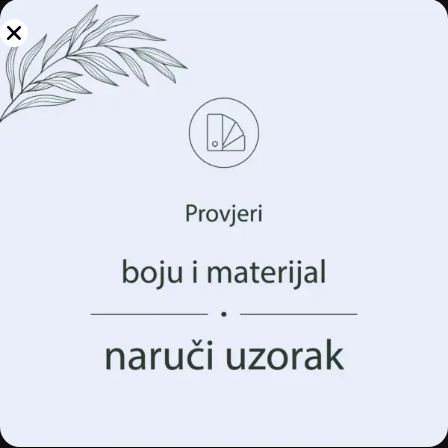
Upravljajte svojom
privatnošću
Koristimo tehnologije kao što su kolačići za pohranu i/ili
pristup informacijama o vašem uređaju. To činimo kako
bismo poboljšali vaše iskustvo pregledavanja i prikazali
vam (ne)personalizirano oglašavanje. Pristankom na ove
tehnologije, moći ćemo obraditi podatke kao što su vaše
ponašanje pregledavanja ili jedinstveni identifikatori na
ovoj stranici. Nedavanje pristanka ili povlačenje
pristanka može negativno utjecati na određene značajke i
funkcije.
Egzotični zidni zidni zidni zid za crtanje
Prihvatiti Sve
€
14.90
€
19.87
Upravljanje opcijama
AKCIJA!