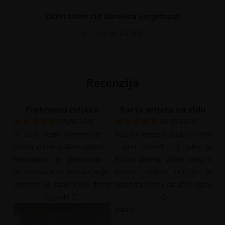
Zidni zidni zid Barokna umjetnost
€
14.90
€
19.87
Recenzija
Prekrasno cvijeće
Karta svijeta na zidu
09.08.2026
05.08.2026
U duši sam romantičar i
Naš sin kreće u školu u rujnu
zaista volim ovakvo cvijeće –
– prvi razred – i jako je
fototapeta je prekrasna i
željan učenja. Zidna slika s
jednostavna za postavljanje;
kartom svijeta odličan je
uvjerite se sami kako divno
način za dijete da uči i raste
izgleda 🙂
🙂
Nadia