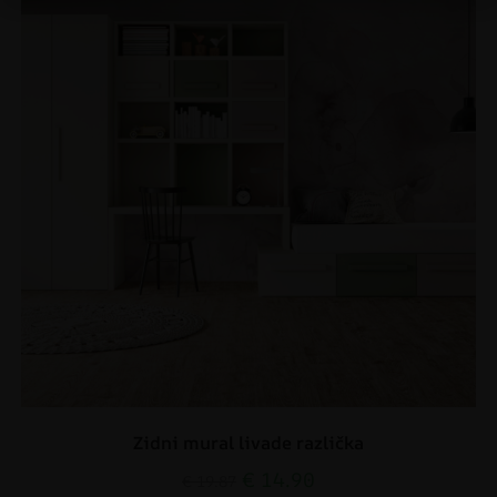
Zidni mural livade različka
€
14.90
€
19.87