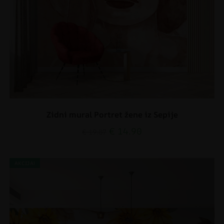
Zidni mural Portret žene iz Sepije
€
14.90
€
19.87
AKCIJA!