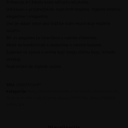
Prikazuje tri ždrala kako odlijeću od stabla.
Održavan u prijateljskim, suptilnim bojama, izgleda stvarno
elegantno i elegantno.
Ovo je dobar izbor ako tražite zidni mural koji možete
izložiti.
Bit će pogodan za interijere u raznim stilovima.
Može se kombinirati s dodacima u raznim bojama.
Izgledat će sjajno s onima koji imaju zlatnu boju, između
ostalog.
Napravljen da izgleda sjajno.
SKU:
12067921497
Kategorije:
Boje
,
DNEVNI BORAVAK
,
Foto tapete
,
Minimalistički
,
Nijanse smeđe i bež
,
Nijanse zelene
,
PRIRODA
,
Sobe
,
SPAVAĆA
SOBA
,
Stil
Vizualizacije