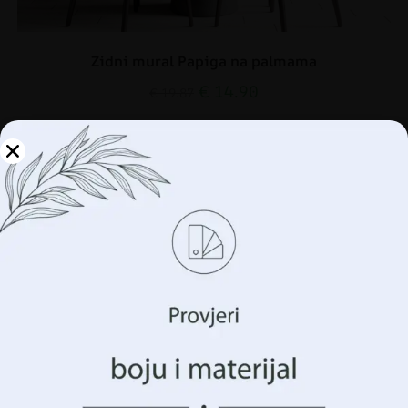
Zidni mural Papiga na palmama
€
14.90
€
19.87
AKCIJA!
Upravljajte svojom
privatnošću
Koristimo tehnologije kao što su kolačići za pohranu i/ili
pristup informacijama o vašem uređaju. To činimo kako
bismo poboljšali vaše iskustvo pregledavanja i prikazali
vam (ne)personalizirano oglašavanje. Pristankom na ove
tehnologije, moći ćemo obraditi podatke kao što su vaše
ponašanje pregledavanja ili jedinstveni identifikatori na
ovoj stranici. Nedavanje pristanka ili povlačenje
pristanka može negativno utjecati na određene značajke i
funkcije.