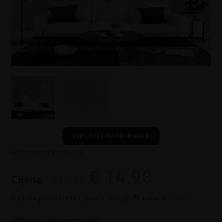
ISKLJUČI KADRIRANJE
Proizvod dostupan
€
14.90
Cijena:
€19.87
Najniža promotivna cijena u zadnjih 30 dana:
€14.90
-25% na cijeli asortiman!