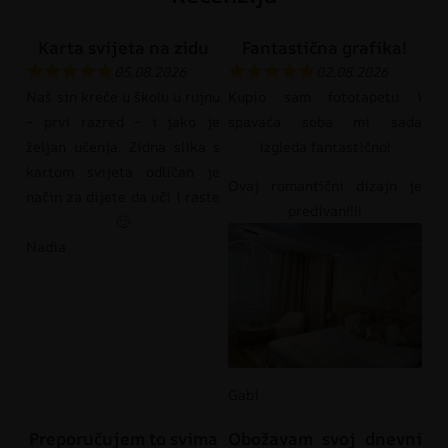
Karta svijeta na zidu
Fantastična grafika!
05.08.2026
02.08.2026
Naš sin kreće u školu u rujnu
Kupio sam fototapetu i
– prvi razred – i jako je
spavaća soba mi sada
željan učenja. Zidna slika s
izgleda fantastično!
kartom svijeta odličan je
Ovaj romantični dizajn je
način za dijete da uči i raste
predivan!!!!
🙂
Nadia
Gabi
Preporučujem to svima
Obožavam svoj dnevni