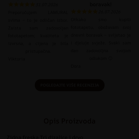
boravak!
31.07.2026
26.07.2026
Preporučujem LAMURAL
Otkako smo kupili
svima – to je odličan izbor.
fototapetu, obožavam svoj
Zaista sam zadovoljan
dnevni boravak – svijetao je
fototapetom; kvaliteta je
i djeluje svježe. Svaki sam
izvrsna, a cijena je bila
dan zadovoljna svojom
pristupačna.
odlukom 🙂
Viktoria
Dora
POGLEDAJTE VIŠE RECENZIJA
Opis Proizvoda
Zidna freska Tri dizalice i drvo