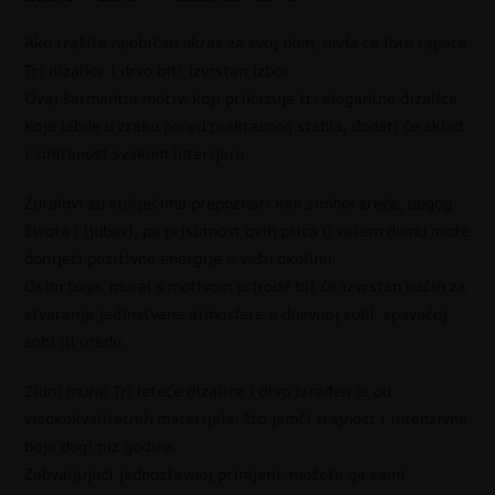
Ako tražite neobičan ukras za svoj dom, onda će foto tapete
Tri dizalice i drvo biti izvrstan izbor.
Ovaj šarmantni motiv, koji prikazuje tri elegantne dizalice
koje lebde u zraku pored prekrasnog stabla, dodati će sklad
i smirenost svakom interijeru.
Ždralovi su stoljećima prepoznati kao simbol sreće, dugog
života i ljubavi, pa prisutnost ovih ptica u vašem domu može
donijeti pozitivne energije u vašu okolinu.
Osim toga, mural s motivom prirode bit će izvrstan način za
stvaranje jedinstvene atmosfere u dnevnoj sobi, spavaćoj
sobi ili uredu.
Zidni mural Tri leteće dizalice i drvo izrađen je od
visokokvalitetnih materijala, što jamči trajnost i intenzivne
boje dugi niz godina.
Zahvaljujući jednostavnoj primjeni, možete ga sami