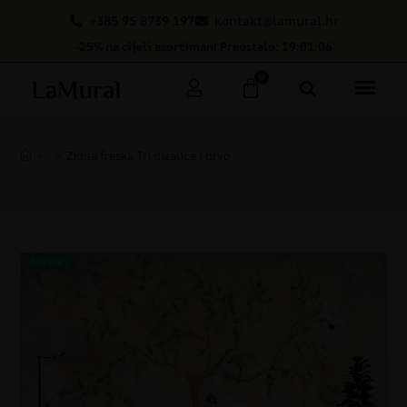
+385 95 8739 197
kontakt@lamural.hr
-25% na cijeli asortiman! Preostalo: 19:01:05
0
>
>
Zidna freska Tri dizalice i drvo
AKCIJA!