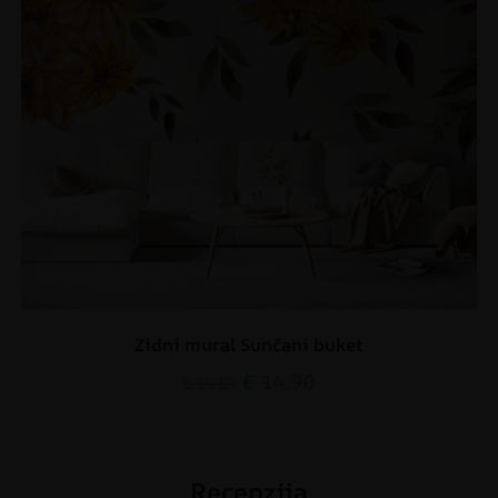
Zidni mural Sunčani buket
€
14.90
€
19.87
Recenzija