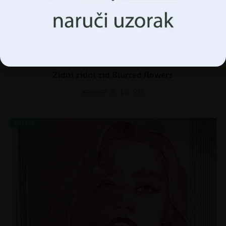
Prihvatiti Sve
Upravljanje opcijama
Zidni zidni zid Blurred flowers
€
14.90
€
19.87
AKCIJA!