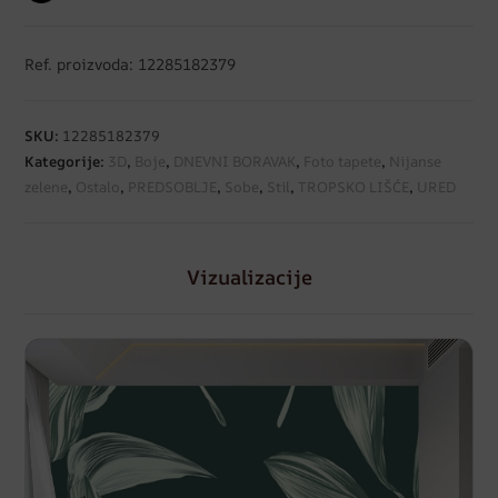
Ref. proizvoda: 12285182379
SKU:
12285182379
Kategorije:
3D
,
Boje
,
DNEVNI BORAVAK
,
Foto tapete
,
Nijanse
zelene
,
Ostalo
,
PREDSOBLJE
,
Sobe
,
Stil
,
TROPSKO LIŠĆE
,
URED
Vizualizacije