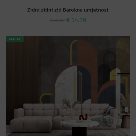
Zidni zidni zid Barokna umjetnost
€
14.90
€
19.87
AKCIJA!