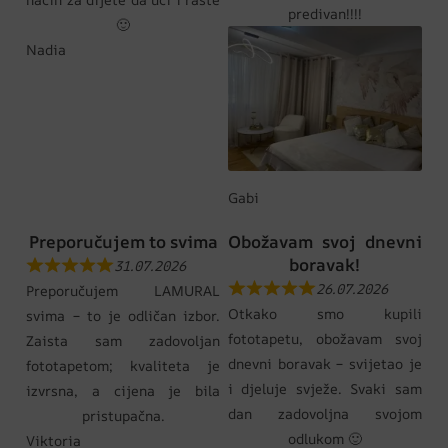
predivan!!!!
🙂
Nadia
Gabi
Preporučujem to svima
Obožavam svoj dnevni
boravak!
31.07.2026
26.07.2026
Preporučujem LAMURAL
Otkako smo kupili
svima – to je odličan izbor.
fototapetu, obožavam svoj
Zaista sam zadovoljan
dnevni boravak – svijetao je
fototapetom; kvaliteta je
i djeluje svježe. Svaki sam
izvrsna, a cijena je bila
dan zadovoljna svojom
pristupačna.
odlukom 🙂
Viktoria