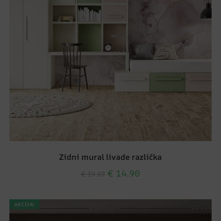
Zidni mural livade različka
€
14.90
€
19.87
AKCIJA!