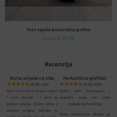
Foto tapete polukružna grafika
€
14.90
€
19.87
Recenzija
Karta svijeta na zidu
Fantastična grafika!
05.08.2026
02.08.2026
Naš sin kreće u školu u rujnu
Kupio sam fototapetu i
– prvi razred – i jako je
spavaća soba mi sada
željan učenja. Zidna slika s
izgleda fantastično!
kartom svijeta odličan je
Ovaj romantični dizajn je
način za dijete da uči i raste