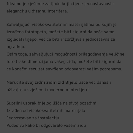
Idealno je rješenje za ljude koji cijene jednostavnost i
eleganciju u dizajnu interijera.
Zahvaljujući visokokvalitetnim materijalima od kojih je
izrađena fototapeta, možete biti sigurni da neće samo
izgledati lijepo, već će biti i izdržljiva i jednostavna za
ugradnju.
Osim toga, zahvaljujući mogućnosti prilagođavanja veličine
foto trake dimenzijama vašeg zida, možete biti sigurni da
će konačni rezultat savršeno odgovarati vašim potrebama.
Naručite
svoj zidni zidni zid Bijelo lišće
već danas i
uživajte u svježem i modernom interijeru!
Suptilni uzorak bijelog lišća na sivoj pozadini
Izrađen od visokokvalitetnih materijala
Jednostavan za instalaciju
Podesivo kako bi odgovaralo vašem zidu