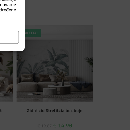
edavanje
dređene
AKCIJA!
t
Zidni zid Strelitzia bez boje
€
14.90
€
19.87