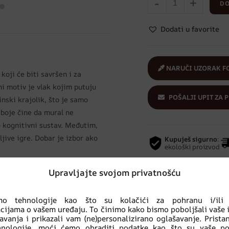
-
+
DO
Dodati u favorite
NARUČI UZORAK F
oji će biti savršen i za
ni motiv je vlak kojim putuju
POŠALJI UPIT ZA 
inski krajolik, što je samo
 boje čine da mural ne
 kognitivni sustav. Međutim,
jive igre. Dobar je izbor ako
Kupuješ sigurno
:
ekološki proizvod
Upravljajte svojom privatnošću
i
,
DJEVOJČICA
,
Foto tapete
,
imo tehnologije kao što su kolačići za pohranu i/ili 
cijama o vašem uređaju. To činimo kako bismo poboljšali vaše 
avanja i prikazali vam (ne)personalizirano oglašavanje. Prist
hnologije, moći ćemo obraditi podatke kao što su vaše po