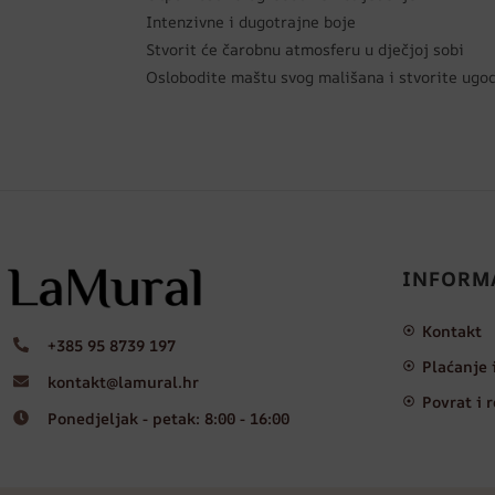
Intenzivne i dugotrajne boje
Stvorit će čarobnu atmosferu u dječjoj sobi
Oslobodite maštu svog mališana i stvorite ugoda
INFORM
Kontakt
+385 95 8739 197
Plaćanje 
kontakt@lamural.hr
Povrat i 
Ponedjeljak - petak: 8:00 - 16:00