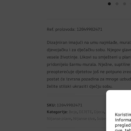
Ref. proizvoda: 12049902471
Dizajniran imajući na umu najmlađe, mural k
djevojačku i za dječačku sobu. Njegov glav
vesele životinje. Likovi su smješteni u plan
pridonijelo šarmu murala. Nježne, suptilne
preopterećuje djetetov još ne potpuno zreo
postat će izvrsna pozadina za mnoge uzbudl
želite stilski ukrasiti dječju sobu.
SKU:
12049902471
Kategorije:
Boje
,
DIJETE
,
Djeca
,
DJEČAK
,
Dječj
Korist
Nijanse plave
,
Nijanse sive
,
Sobe
,
Stil
informa
pregled
ove te