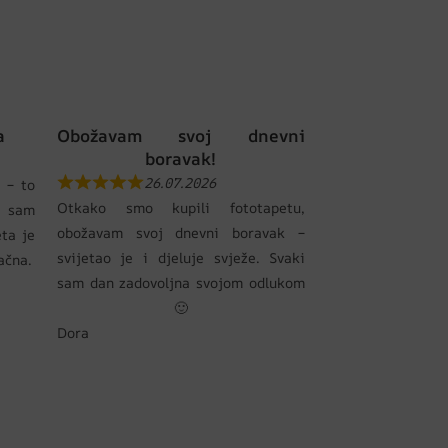
a
Obožavam svoj dnevni
boravak!
26.07.2026
 – to
Otkako smo kupili fototapetu,
 sam
obožavam svoj dnevni boravak –
eta je
svijetao je i djeluje svježe. Svaki
pačna.
sam dan zadovoljna svojom odlukom
🙂
Dora