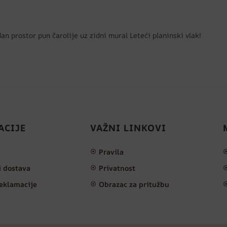
n prostor pun čarolije uz zidni mural Leteći planinski vlak!
ACIJE
VAŽNI LINKOVI
Pravila
i dostava
Privatnost
reklamacije
Obrazac za pritužbu