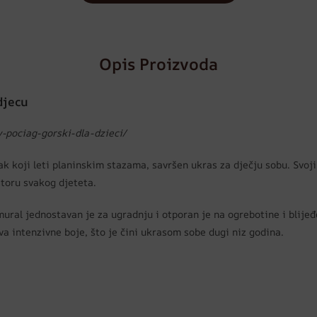
Opis Proizvoda
djecu
y-pociag-gorski-dla-dzieci/
lak koji leti planinskim stazama, savršen ukras za dječju sobu. Sv
storu svakog djeteta.
mural jednostavan je za ugradnju i otporan je na ogrebotine i blijeđ
va intenzivne boje, što je čini ukrasom sobe dugi niz godina.