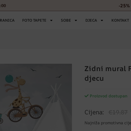
-25% 
6:00
TRANICA
FOTO TAPETE
SOBE
DJECA
KONTAKT
Zidni mural 
djecu
Proizvod dostupan
Cijena:
€19.87
Najniža promotivna cij