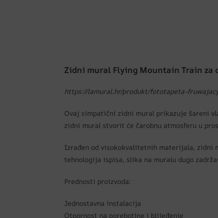
Zidni mural Flying Mountain Train za 
https://lamural.hr/produkt/fototapeta-fruwajac
Ovaj simpatični zidni mural prikazuje šareni v
zidni mural stvorit će čarobnu atmosferu u pro
Izrađen od visokokvalitetnih materijala, zidni 
tehnologija ispisa, slika na muralu dugo zadrža
Prednosti proizvoda:
Jednostavna instalacija
Otpornost na ogrebotine i blijeđenje