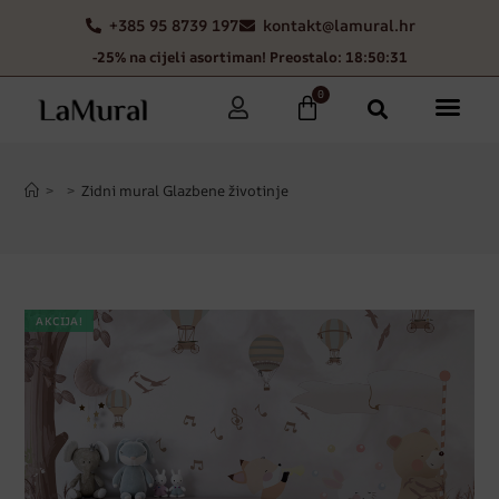
+385 95 8739 197
kontakt@lamural.hr
-25% na cijeli asortiman! Preostalo: 18:50:30
0
>
>
Zidni mural Glazbene životinje
AKCIJA!