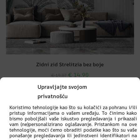
Zidni zid Strelitzia bez boje
€
14.90
€
19.87
Upravljajte svojom
privatnošću
AKCIJA!
Koristimo tehnologije kao što su kolačići za pohranu i/ili
pristup informacijama o vašem uređaju. To činimo kako
bismo poboljšali vaše iskustvo pregledavanja i prikazali
vam (ne)personalizirano oglašavanje. Pristankom na ove
tehnologije, moći ćemo obraditi podatke kao što su vaše
ponašanje pregledavanja ili jedinstveni identifikatori na