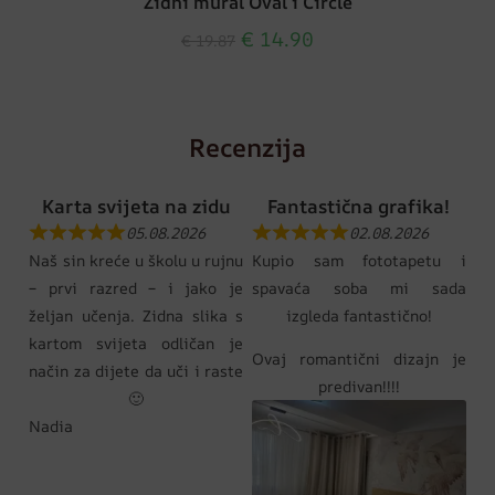
Zidni mural Oval i Circle
€
14.90
€
19.87
Recenzija
Karta svijeta na zidu
Fantastična grafika!
05.08.2026
02.08.2026
Naš sin kreće u školu u rujnu
Kupio sam fototapetu i
– prvi razred – i jako je
spavaća soba mi sada
željan učenja. Zidna slika s
izgleda fantastično!
kartom svijeta odličan je
Ovaj romantični dizajn je
način za dijete da uči i raste
predivan!!!!
🙂
Nadia