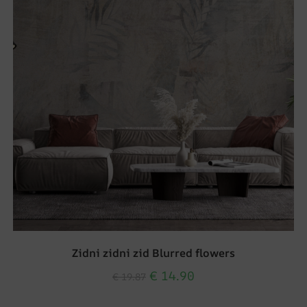
Zidni zidni zid Blurred flowers
€
14.90
€
19.87