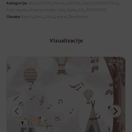
Kategorije:
Boje
,
DIJETE
,
Djeca
,
DJEČAK
,
Dječji
,
DJEVOJČICA
,
Foto tapete
,
Nijanse smeđe i bež
,
Sobe
,
Stil
,
ŽIVOTINJE
Oznake
Baloni
,
drvo
,
Lisica
,
ptice
,
Životinjice
Vizualizacije