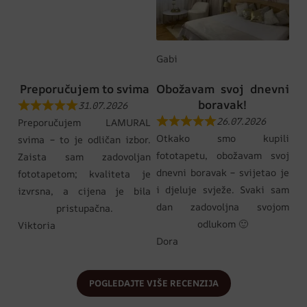
Gabi
Preporučujem to svima
Obožavam svoj dnevni
boravak!
31.07.2026
26.07.2026
Preporučujem LAMURAL
Otkako smo kupili
svima – to je odličan izbor.
fototapetu, obožavam svoj
Zaista sam zadovoljan
dnevni boravak – svijetao je
fototapetom; kvaliteta je
i djeluje svježe. Svaki sam
izvrsna, a cijena je bila
dan zadovoljna svojom
pristupačna.
odlukom 🙂
Viktoria
Dora
POGLEDAJTE VIŠE RECENZIJA