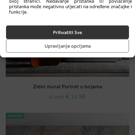
ovoj stranici. Nedavanje pristanka ili povlačenje
pristanka može negativno utjecati na određene značajke i
funkcije.
Prihvatiti Sve
Upravljanje opcijama
Zidni mural Portret u bojama
€
14.90
€
19.87
AKCIJA!