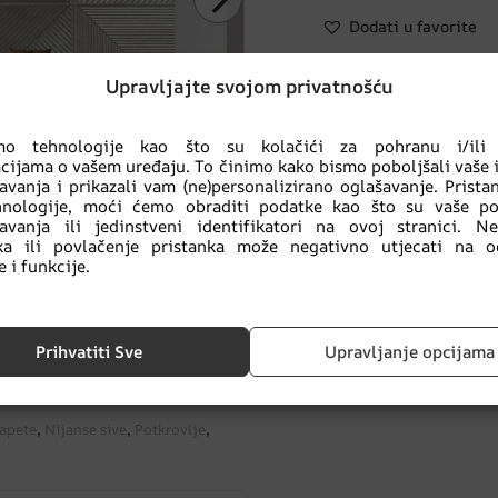
Dodati u favorite
Upravljajte svojom privatnošću
NARUČI UZORAK F
imo tehnologije kao što su kolačići za pohranu i/ili 
cijama o vašem uređaju. To činimo kako bismo poboljšali vaše 
POŠALJI UPIT ZA 
avanja i prikazali vam (ne)personalizirano oglašavanje. Prist
hnologije, moći ćemo obraditi podatke kao što su vaše po
avanja ili jedinstveni identifikatori na ovoj stranici. N
nka ili povlačenje pristanka može negativno utjecati na o
 i funkcije.
Kupuješ sigurno
:
ekološki proizvod
Prihvatiti Sve
Upravljanje opcijama
tapete
,
Nijanse sive
,
Potkrovlje
,