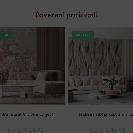
Povezani proizvodi
CIJA!
AKCIJA!
idni mural Vrt pun cvijeća
Srebrna riblja kost zidni z
€
14.90
€
14.90
€
19.87
€
19.87