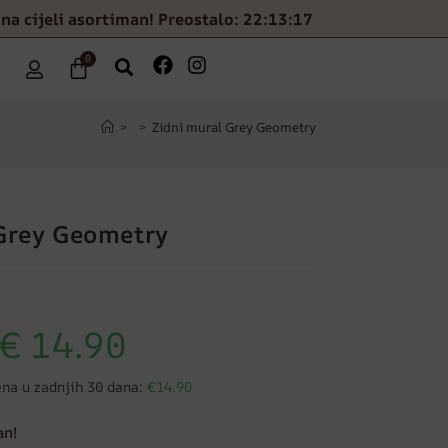
na cijeli asortiman! Preostalo: 22:13:16
0
>
>
Zidni mural Grey Geometry
Grey Geometry
€
14.90
ena u zadnjih 30 dana:
€14.90
an!