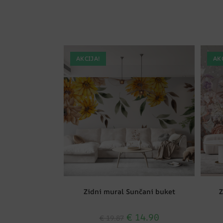
AKCIJA!
AK
Zidni mural Sunčani buket
Z
€
14.90
€
19.87