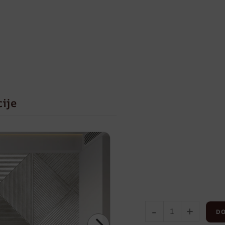
cije
-
+
DO