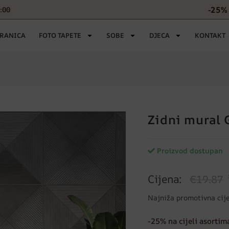
-25% 
6:00
TRANICA
FOTO TAPETE
SOBE
DJECA
KONTAKT
Zidni mural 
Proizvod dostupan
Cijena:
€19.87
Najniža promotivna cij
-25% na cijeli asortim