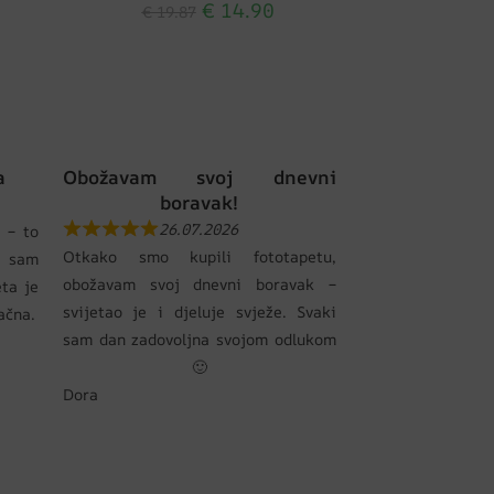
€
14.90
€
19.87
a
Obožavam svoj dnevni
boravak!
26.07.2026
 – to
Otkako smo kupili fototapetu,
 sam
obožavam svoj dnevni boravak –
eta je
svijetao je i djeluje svježe. Svaki
pačna.
sam dan zadovoljna svojom odlukom
🙂
Dora