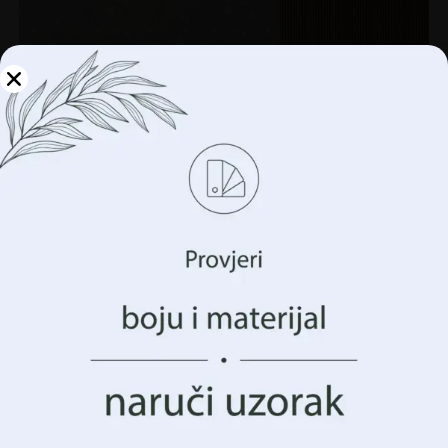
Upravljajte svojom
privatnošću
Koristimo tehnologije kao što su kolačići za pohranu i/ili
pristup informacijama o vašem uređaju. To činimo kako
bismo poboljšali vaše iskustvo pregledavanja i prikazali
vam (ne)personalizirano oglašavanje. Pristankom na ove
tehnologije, moći ćemo obraditi podatke kao što su vaše
ponašanje pregledavanja ili jedinstveni identifikatori na
ovoj stranici. Nedavanje pristanka ili povlačenje
pristanka može negativno utjecati na određene značajke i
funkcije.
Prihvatiti Sve
Zidni mural Vrt pun cvijeća
Upravljanje opcijama