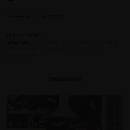
Ref. proizvoda: 12242959509
SKU:
12242959509
Kategorije:
Boje
,
Foto tapete
,
KUHINJA
,
KUPAONICA
,
Nijanse
ružičaste
,
Nijanse sive
,
Ostalo
,
PREDSOBLJE
,
Sobe
,
Stil
,
TROPSKO LIŠĆE
Vizualizacije