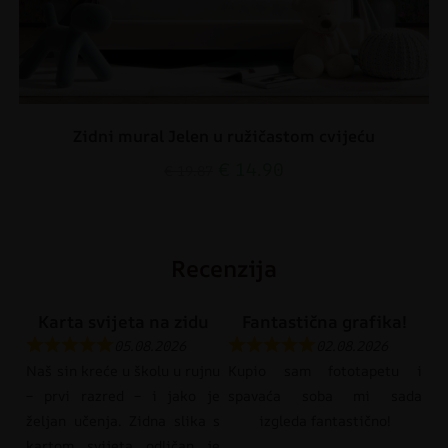
Zidni mural Jelen u ružičastom cvijeću
€
14.90
€
19.87
Recenzija
Karta svijeta na zidu
Fantastična grafika!
05.08.2026
02.08.2026
Naš sin kreće u školu u rujnu
Kupio sam fototapetu i
– prvi razred – i jako je
spavaća soba mi sada
željan učenja. Zidna slika s
izgleda fantastično!
kartom svijeta odličan je