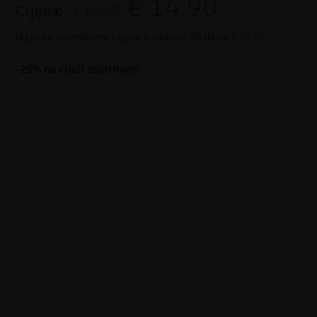
€
14.90
Cijena:
€19.87
Najniža promotivna cijena u zadnjih 30 dana:
€14.90
-25% na cijeli asortiman!