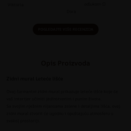
odlukom 🙂
Viktoria
Dora
POGLEDAJTE VIŠE RECENZIJA
Opis Proizvoda
Zidni mural Leteće lišće
Ovaj šarmantni zidni mural prikazuje leteće lišće koje će
vaš interijer učiniti jedinstvenim i punim života.
Sa svojim nježnim nijansama zelene i detaljima lišća, ovaj
zidni mural stvorit će ugodnu i opuštajuću atmosferu u
svakoj prostoriji.