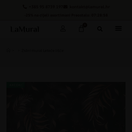
+385 95 8739 197
kontakt@lamural.hr
-25% na cijeli asortiman! Preostalo: 07:28:57
0
>
>
Zidni mural Leteće lišće
AKCIJA!