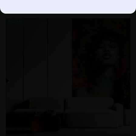
€
14.90
€
19.87
AKCIJA!