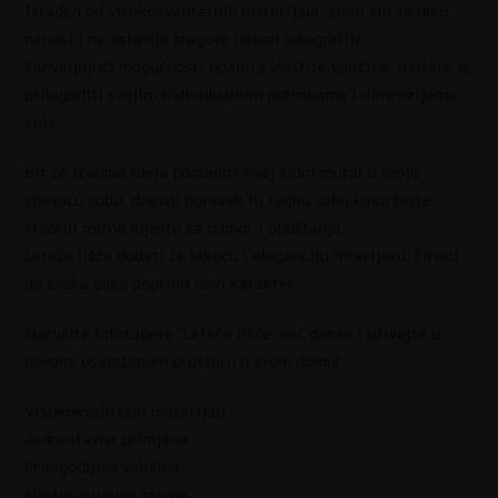
Izrađen od visokokvalitetnih materijala, zidni zid se lako
nanosi i ne ostavlja tragove nakon fotografije.
Zahvaljujući mogućnosti odabira vlastite veličine, možete je
prilagoditi svojim individualnim potrebama i dimenzijama
zida.
Bit će izvrsna ideja postaviti ovaj zidni mural u svoju
spavaću sobu, dnevni boravak ili radnu sobu kako biste
stvorili mirno mjesto za odmor i opuštanje.
Leteće lišće dodati će lakoću i eleganciju interijeru, čineći
da svaka soba poprimi novi karakter.
Naručite fototapete “Leteće lišće” već danas i uživajte u
novom, osvježenom prostoru u svom domu!
Visokokvalitetni materijali
Jednostavna primjena
Prilagodljiva veličina
Nježne nijanse zelene