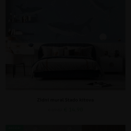
Zidni mural Stado kitova
€
14.90
€
19.87
AKCIJA!