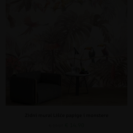
Zidni mural Lišće papige i monstere
€
14.90
€
19.87