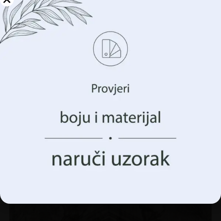
Upravljajte svojom
privatnošću
Koristimo tehnologije kao što su kolačići za pohranu i/ili
pristup informacijama o vašem uređaju. To činimo kako
bismo poboljšali vaše iskustvo pregledavanja i prikazali
vam (ne)personalizirano oglašavanje. Pristankom na ove
tehnologije, moći ćemo obraditi podatke kao što su vaše
ponašanje pregledavanja ili jedinstveni identifikatori na
ovoj stranici. Nedavanje pristanka ili povlačenje
pristanka može negativno utjecati na određene značajke i
Srebrna riblja kost zidni zid
funkcije.
€
14.90
€
19.87
Prihvatiti Sve
AKCIJA!
Upravljanje opcijama