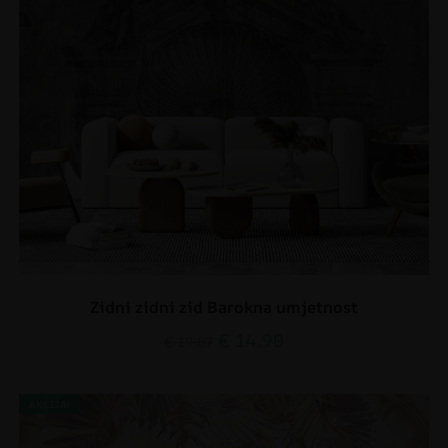
Zidni zidni zid Barokna umjetnost
€
14.90
€
19.87
AKCIJA!