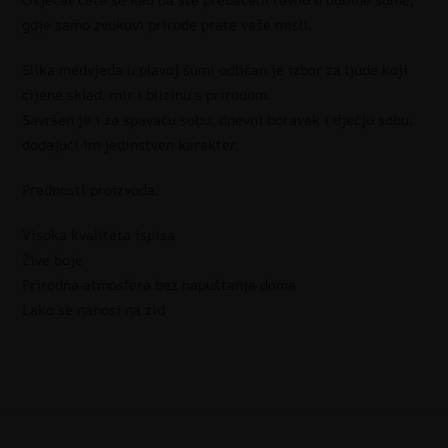
gdje samo zvukovi prirode prate vaše misli.
Slika medvjeda u plavoj šumi odličan je izbor za ljude koji
cijene sklad, mir i blizinu s prirodom.
Savršen je i za spavaću sobu, dnevni boravak i dječju sobu,
dodajući im jedinstven karakter.
Prednosti proizvoda:
Visoka kvaliteta ispisa
Žive boje
Prirodna atmosfera bez napuštanja doma
Lako se nanosi na zid