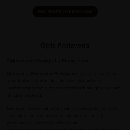
POGLEDAJTE VIŠE RECENZIJA
Opis Proizvoda
Zidni mural Medvjed u Plavoj šumi
Zidni mural Medvjed u Plavoj šumi
izvrstan je način da
promijenite svoj interijer i dodate dašak prirode.
Savršeno reproducira mirnu atmosferu šume, gdje je glavni
lik slatki medvjed.
Žive boje i visokokvalitetni tisak čine ovaj zidni mural ne
samo ukrasom, već i izvrsnim načinom za stvaranje
jedinstvene atmosfere u vašem domu.
Osjećat ćete se kao da ste prebačeni ravno u dubine šume,