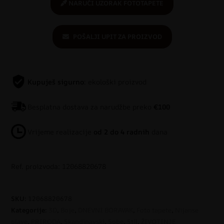
NARUČI UZORAK FOTOTAPETE
POŠALJI UPIT ZA PROIZVOD
Kupuješ sigurno
: ekološki proizvod
Besplatna dostava za narudžbe preko
€100
Vrijeme realizacije
od 2 do 4 radnih
dana
Ref. proizvoda: 12068820678
SKU:
12068820678
Kategorije:
3D
,
Boje
,
DNEVNI BORAVAK
,
Foto tapete
,
Nijanse
plave
,
PRIRODA
,
Skandinavski
,
Sobe
,
Stil
,
ŽIVOTINJE