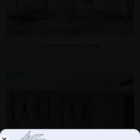
Zidni mural Oval i Circle
€
14.90
€
19.87
AKCIJA!