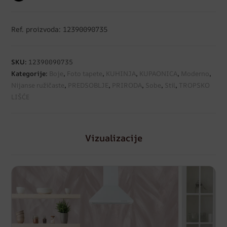
Ref. proizvoda: 12390090735
SKU:
12390090735
Kategorije:
Boje
,
Foto tapete
,
KUHINJA
,
KUPAONICA
,
Moderno
,
Nijanse ružičaste
,
PREDSOBLJE
,
PRIRODA
,
Sobe
,
Stil
,
TROPSKO
LIŠĆE
Vizualizacije