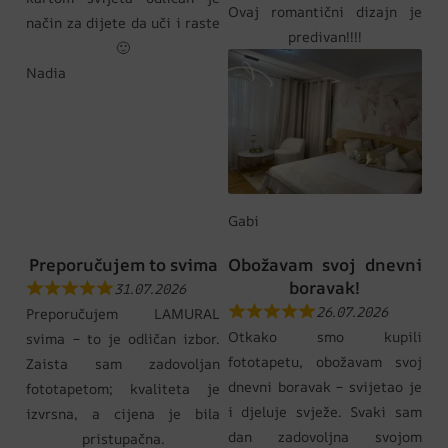
Ovaj romantični dizajn je
način za dijete da uči i raste
predivan!!!!
🙂
Nadia
Gabi
Preporučujem to svima
Obožavam svoj dnevni
boravak!
31.07.2026
26.07.2026
Preporučujem LAMURAL
Otkako smo kupili
svima – to je odličan izbor.
fototapetu, obožavam svoj
Zaista sam zadovoljan
dnevni boravak – svijetao je
fototapetom; kvaliteta je
i djeluje svježe. Svaki sam
izvrsna, a cijena je bila
dan zadovoljna svojom
pristupačna.