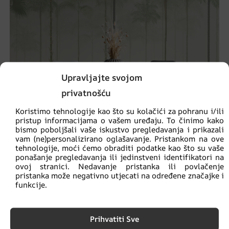
Upravljajte svojom
privatnošću
Koristimo tehnologije kao što su kolačići za pohranu i/ili
pristup informacijama o vašem uređaju. To činimo kako
bismo poboljšali vaše iskustvo pregledavanja i prikazali
vam (ne)personalizirano oglašavanje. Pristankom na ove
tehnologije, moći ćemo obraditi podatke kao što su vaše
ponašanje pregledavanja ili jedinstveni identifikatori na
ovoj stranici. Nedavanje pristanka ili povlačenje
Zidni mural Papiga na palmama
pristanka može negativno utjecati na određene značajke i
funkcije.
€
14.90
€
19.87
Prihvatiti Sve
AKCIJA!