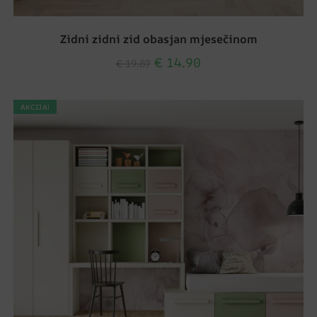
Zidni zidni zid obasjan mjesečinom
€
14.90
€
19.87
AKCIJA!