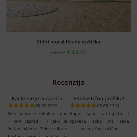
Zidni mural livade različka
€
14.90
€
19.87
Recenzija
Karta svijeta na zidu
Fantastična grafika!
05.08.2026
02.08.2026
Naš sin kreće u školu u rujnu
Kupio sam fototapetu i
– prvi razred – i jako je
spavaća soba mi sada
željan učenja. Zidna slika s
izgleda fantastično!
kartom svijeta odličan je