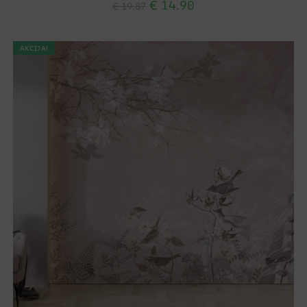
€
14.90
€
19.87
AKCIJA!