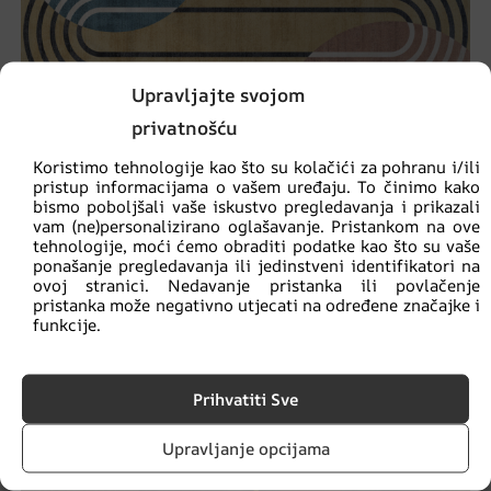
Upravljajte svojom
privatnošću
Koristimo tehnologije kao što su kolačići za pohranu i/ili
pristup informacijama o vašem uređaju. To činimo kako
bismo poboljšali vaše iskustvo pregledavanja i prikazali
vam (ne)personalizirano oglašavanje. Pristankom na ove
tehnologije, moći ćemo obraditi podatke kao što su vaše
ponašanje pregledavanja ili jedinstveni identifikatori na
ovoj stranici. Nedavanje pristanka ili povlačenje
pristanka može negativno utjecati na određene značajke i
funkcije.
Zidni mural Oval i Circle
€
14.90
€
19.87
Prihvatiti Sve
Upravljanje opcijama
AKCIJA!