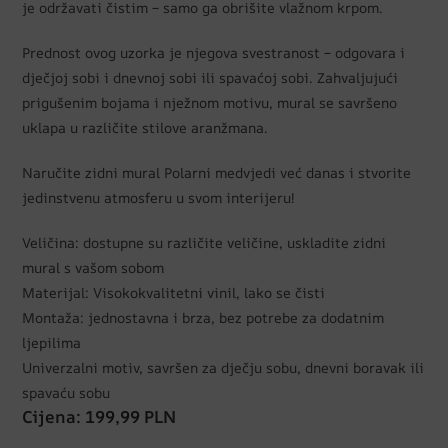
je održavati čistim – samo ga obrišite vlažnom krpom.
Prednost ovog uzorka je njegova svestranost – odgovara i
dječjoj sobi i dnevnoj sobi ili spavaćoj sobi. Zahvaljujući
prigušenim bojama i nježnom motivu, mural se savršeno
uklapa u različite stilove aranžmana.
Naručite zidni mural Polarni medvjedi već danas i stvorite
jedinstvenu atmosferu u svom interijeru!
Veličina: dostupne su različite veličine, uskladite zidni
mural s vašom sobom
Materijal: Visokokvalitetni vinil, lako se čisti
Montaža: jednostavna i brza, bez potrebe za dodatnim
ljepilima
Univerzalni motiv, savršen za dječju sobu, dnevni boravak ili
spavaću sobu
Cijena: 199,99 PLN