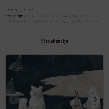
SKU:
12256301571
Kategorije:
Boje
,
DIJETE
,
Djeca
,
DJEČAK
,
Dječji
,
DJEVOJČICA
,
Foto tapete
,
Nijanse plave
,
Nijanse sive
,
Sobe
,
Stil
,
ŽIVOTINJE
Vizualizacije