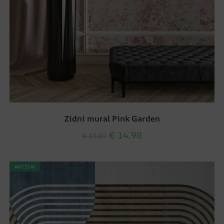
Zidni mural Pink Garden
€
14.90
€
19.87
AKCIJA!