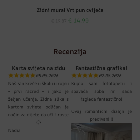
Zidni mural Vrt pun cvijeća
€
14.90
€
19.87
Recenzija
Karta svijeta na zidu
Fantastična grafika!
05.08.2026
02.08.2026
Naš sin kreće u školu u rujnu
Kupio sam fototapetu i
– prvi razred – i jako je
spavaća soba mi sada
željan učenja. Zidna slika s
izgleda fantastično!
kartom svijeta odličan je
Ovaj romantični dizajn je
način za dijete da uči i raste
predivan!!!!
🙂
Nadia