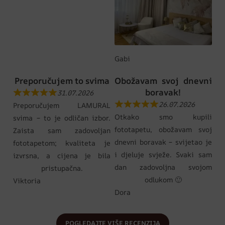
Gabi
Preporučujem to svima
Obožavam svoj dnevni
boravak!
31.07.2026
26.07.2026
Preporučujem LAMURAL
Otkako smo kupili
svima – to je odličan izbor.
fototapetu, obožavam svoj
Zaista sam zadovoljan
dnevni boravak – svijetao je
fototapetom; kvaliteta je
i djeluje svježe. Svaki sam
izvrsna, a cijena je bila
dan zadovoljna svojom
pristupačna.
odlukom 🙂
Viktoria
Dora
POGLEDAJTE VIŠE RECENZIJA