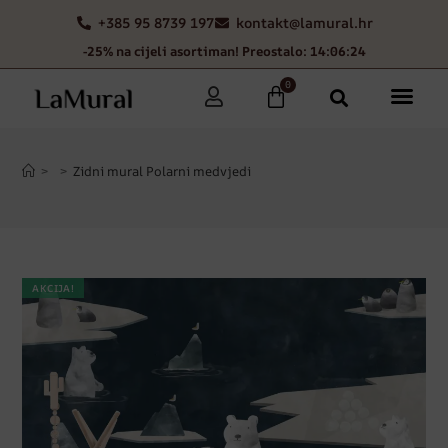
+385 95 8739 197
kontakt@lamural.hr
-25% na cijeli asortiman! Preostalo: 14:06:23
0
>
>
Zidni mural Polarni medvjedi
AKCIJA!