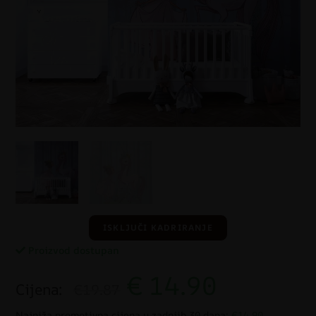
ISKLJUČI KADRIRANJE
Proizvod dostupan
€
14.90
Cijena:
€19.87
Najniža promotivna cijena u zadnjih 30 dana:
€14.90