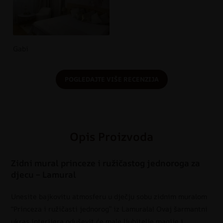
Gabi
POGLEDAJTE VIŠE RECENZIJA
Opis Proizvoda
Zidni mural princeze i ružičastog jednoroga za
djecu – Lamural
Unesite bajkovitu atmosferu u dječju sobu zidnim muralom
“Princeza i ružičasti jednorog” iz Lamurala! Ovaj šarmantni
ukras interijera oduševit će male ljubitelje magije i