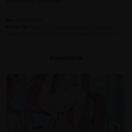
Ref. proizvoda: 12430209341
SKU:
12430209341
Kategorije:
Boje
,
DIJETE
,
Djeca
,
Dječji
,
DJEVOJČICA
,
Foto
tapete
,
Nijanse ružičaste
,
Nijanse sive
,
Sobe
,
Stil
,
ŽIVOTINJE
Vizualizacije