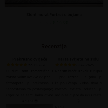
Zidni mural Portret u bojama
€
14.90
€
19.87
Recenzija
Prekrasno cvijeće
Karta svijeta na zidu
09.08.2026
05.08.2026
U duši sam romantičar i
Naš sin kreće u školu u rujnu
zaista volim ovakvo cvijeće –
– prvi razred – i jako je
fototapeta je prekrasna i
željan učenja. Zidna slika s
jednostavna za postavljanje;
kartom svijeta odličan je
uvjerite se sami kako divno
način za dijete da uči i raste
izgleda 🙂
🙂
Nadia