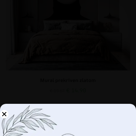
Mural prekriven zlatom
€
14.90
€
19.87
AKCIJA!
Upravljajte svojom
privatnošću