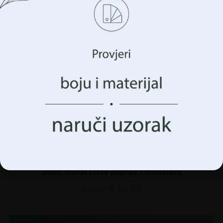
Koristimo tehnologije kao što su kolačići za pohranu i/ili
pristup informacijama o vašem uređaju. To činimo kako
bismo poboljšali vaše iskustvo pregledavanja i prikazali
vam (ne)personalizirano oglašavanje. Pristankom na ove
tehnologije, moći ćemo obraditi podatke kao što su vaše
ponašanje pregledavanja ili jedinstveni identifikatori na
ovoj stranici. Nedavanje pristanka ili povlačenje
pristanka može negativno utjecati na određene značajke i
funkcije.
Prihvatiti Sve
Upravljanje opcijama
Zidni mural Lišće papige i monstere
€
14.90
€
19.87
AKCIJA!