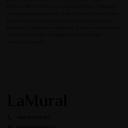
avanture. Šareni motiv koji prikazuje princezu i njezinog
vjernog jednoroga potaknut će maštu i stvoriti prostor pun
snova. Visoka kvaliteta ispisa i jednostavna instalacija
osiguravaju zadovoljstvo godinama. Stvorite čarobno mjesto
na kojem će se svaka djevojka osjećati kao u bajci –
naručite već danas!
+385 95 8739 197
kontakt@lamural.hr