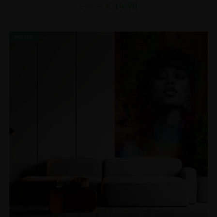
€
14.90
€
19.87
AKCIJA!