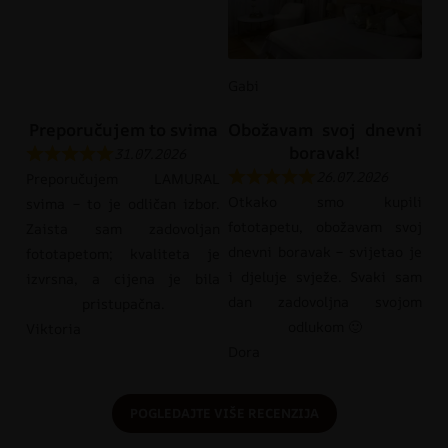
Gabi
Preporučujem to svima
Obožavam svoj dnevni
boravak!
31.07.2026
26.07.2026
Preporučujem LAMURAL
Otkako smo kupili
svima – to je odličan izbor.
fototapetu, obožavam svoj
Zaista sam zadovoljan
dnevni boravak – svijetao je
fototapetom; kvaliteta je
i djeluje svježe. Svaki sam
izvrsna, a cijena je bila
dan zadovoljna svojom
pristupačna.
odlukom 🙂
Viktoria
Dora
POGLEDAJTE VIŠE RECENZIJA