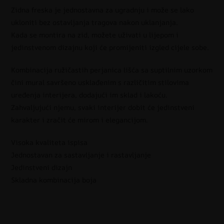
Zidna freska je jednostavna za ugradnju i može se lako
ukloniti bez ostavljanja tragova nakon uklanjanja.
Kada se montira na zid, možete uživati u lijepom i
jedinstvenom dizajnu koji će promijeniti izgled cijele sobe.
Kombinacija ružičastih perjanica lišća sa suptilnim uzorkom
čini mural savršeno usklađenim s različitim stilovima
uređenja interijera, dodajući im sklad i lakoću.
Zahvaljujući njemu, svaki interijer dobit će jedinstveni
karakter i zračit će mirom i elegancijom.
Visoka kvaliteta ispisa
Jednostavan za sastavljanje i rastavljanje
Jedinstveni dizajn
Skladna kombinacija boja