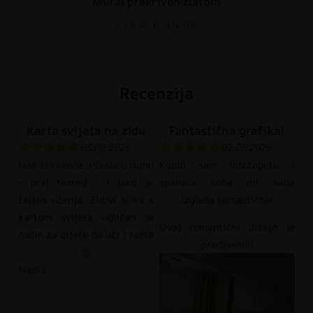
Mural prekriven zlatom
€
14.90
€
19.87
Recenzija
Karta svijeta na zidu
Fantastična grafika!
05.08.2026
02.08.2026
Naš sin kreće u školu u rujnu
Kupio sam fototapetu i
– prvi razred – i jako je
spavaća soba mi sada
željan učenja. Zidna slika s
izgleda fantastično!
kartom svijeta odličan je
Ovaj romantični dizajn je
način za dijete da uči i raste
predivan!!!!
🙂
Nadia