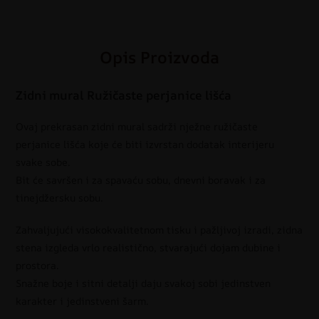
Opis Proizvoda
Zidni mural Ružičaste perjanice lišća
Ovaj prekrasan zidni mural sadrži nježne ružičaste
perjanice lišća koje će biti izvrstan dodatak interijeru
svake sobe.
Bit će savršen i za spavaću sobu, dnevni boravak i za
tinejdžersku sobu.
Zahvaljujući visokokvalitetnom tisku i pažljivoj izradi, zidna
stena izgleda vrlo realistično, stvarajući dojam dubine i
prostora.
Snažne boje i sitni detalji daju svakoj sobi jedinstven
karakter i jedinstveni šarm.