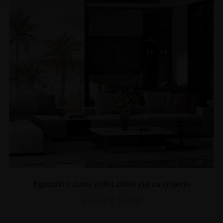
Egzotični zidni zidni zidni zid za crtanje
€
14.90
€
19.87