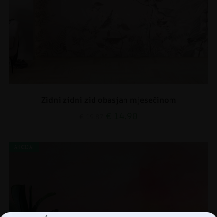
Zidni zidni zid obasjan mjesečinom
€
14.90
€
19.87
AKCIJA!