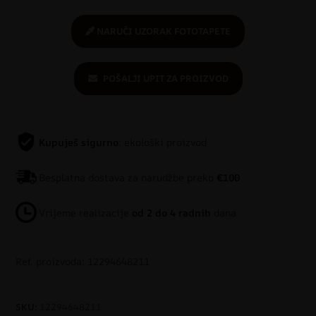
NARUČI UZORAK FOTOTAPETE
POŠALJI UPIT ZA PROIZVOD
Kupuješ sigurno
: ekološki proizvod
Besplatna dostava za narudžbe preko
€100
Vrijeme realizacije
od 2 do 4 radnih
dana
Ref. proizvoda: 12294648211
SKU:
12294648211