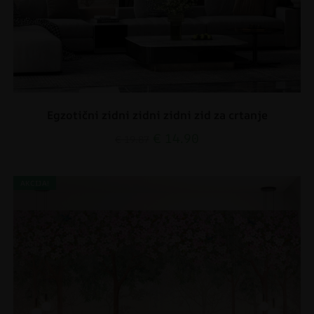
Egzotični zidni zidni zidni zid za crtanje
€
14.90
€
19.87
AKCIJA!