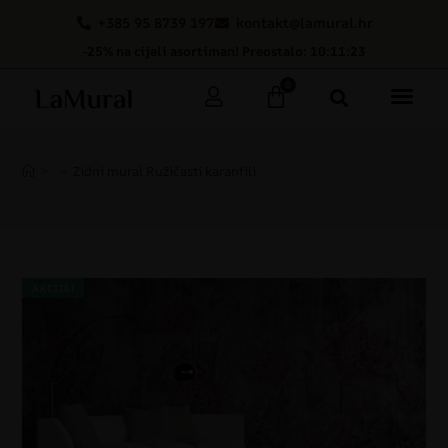
+385 95 8739 197
kontakt@lamural.hr
-25% na cijeli asortiman! Preostalo: 10:11:22
0
>
>
Zidni mural Ružičasti karanfili
AKCIJA!