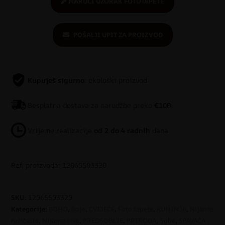
NARUČI UZORAK FOTOTAPETE
POŠALJI UPIT ZA PROIZVOD
Kupuješ sigurno
: ekološki proizvod
Besplatna dostava za narudžbe preko
€100
Vrijeme realizacije
od 2 do 4 radnih
dana
Ref. proizvoda: 12065503320
SKU:
12065503320
Kategorije:
BOHO
,
Boje
,
CVIJEĆE
,
Foto tapete
,
KUHINJA
,
Nijanse
ružičaste
,
Nijanse sive
,
PREDSOBLJE
,
PRIRODA
,
Sobe
,
SPAVAĆA