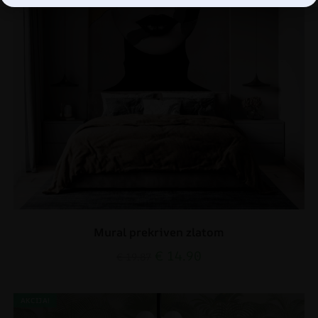
Mural prekriven zlatom
€
14.90
€
19.87
AKCIJA!