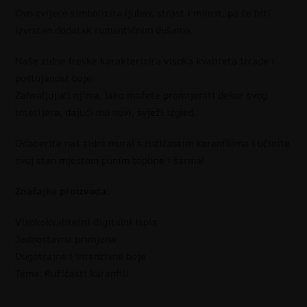
Ovo cvijeće simbolizira ljubav, strast i milost, pa će biti
izvrstan dodatak romantičnim dušama.
Naše zidne freske karakterizira visoka kvaliteta izrade i
postojanost boje.
Zahvaljujući njima, lako možete promijeniti dekor svog
interijera, dajući mu novi, svježi izgled.
Odaberite naš zidni mural s ružičastim karanfilima i učinite
svoj stan mjestom punim topline i šarma!
Značajke proizvoda:
Visokokvalitetni digitalni ispis
Jednostavna primjena
Dugotrajne i intenzivne boje
Tema: Ružičasti karanfili