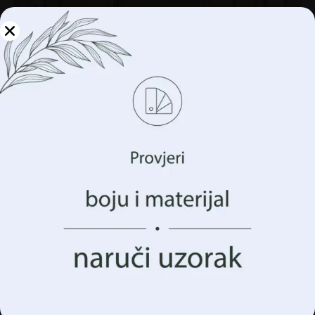
Upravljajte svojom
privatnošću
Koristimo tehnologije kao što su kolačići za pohranu i/ili
pristup informacijama o vašem uređaju. To činimo kako
bismo poboljšali vaše iskustvo pregledavanja i prikazali
vam (ne)personalizirano oglašavanje. Pristankom na ove
tehnologije, moći ćemo obraditi podatke kao što su vaše
ponašanje pregledavanja ili jedinstveni identifikatori na
ovoj stranici. Nedavanje pristanka ili povlačenje
Zidni mural Jelen u ružičastom cvijeću
pristanka može negativno utjecati na određene značajke i
€
14.90
funkcije.
€
19.87
Prihvatiti Sve
AKCIJA!
Upravljanje opcijama