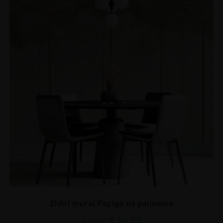
Zidni mural Papiga na palmama
€
14.90
€
19.87