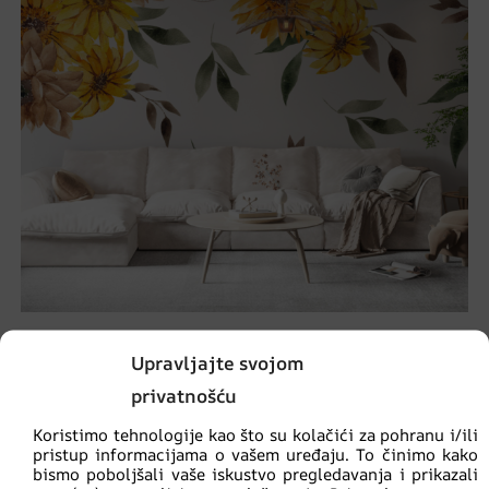
Zidni mural Sunčani buket
Upravljajte svojom
€
14.90
€
19.87
privatnošću
Koristimo tehnologije kao što su kolačići za pohranu i/ili
pristup informacijama o vašem uređaju. To činimo kako
AKCIJA!
bismo poboljšali vaše iskustvo pregledavanja i prikazali