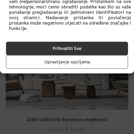
vam (ne)personalizirano oglašavanje. Pristankom na ove
tehnologije, moći ćemo obraditi podatke kao što su vaše
ponašanje pregledavanja ili jedinstveni identifikatori na
ovoj stranici. Nedavanje pristanka ili povlačenje
pristanka može negativno utjecati na određene značajke i
funkcije.
Prihvatiti Sve
Upravljanje opcijama
Zidni zidni zid Barokna umjetnost
€
14.90
€
19.87