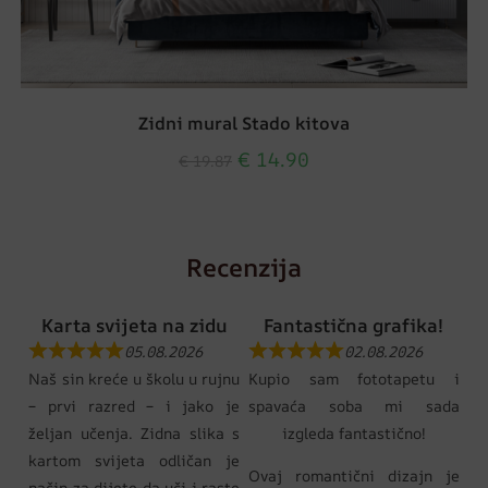
Zidni mural Stado kitova
€
14.90
€
19.87
Recenzija
Karta svijeta na zidu
Fantastična grafika!
05.08.2026
02.08.2026
Naš sin kreće u školu u rujnu
Kupio sam fototapetu i
– prvi razred – i jako je
spavaća soba mi sada
željan učenja. Zidna slika s
izgleda fantastično!
kartom svijeta odličan je
Ovaj romantični dizajn je
način za dijete da uči i raste