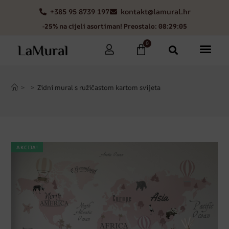
+385 95 8739 197
kontakt@lamural.hr
-25% na cijeli asortiman! Preostalo: 08:29:04
0
>
>
Zidni mural s ružičastom kartom svijeta
AKCIJA!