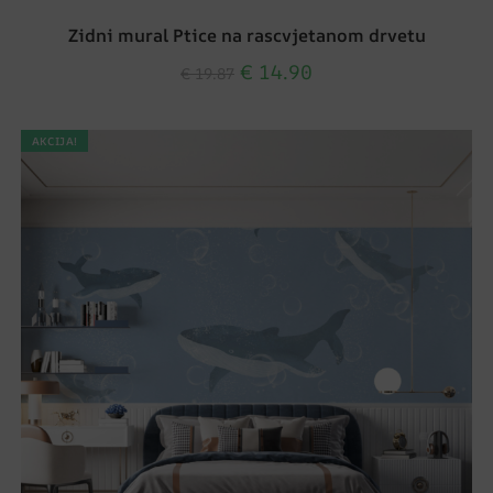
Zidni mural Ptice na rascvjetanom drvetu
€
14.90
€
19.87
AKCIJA!