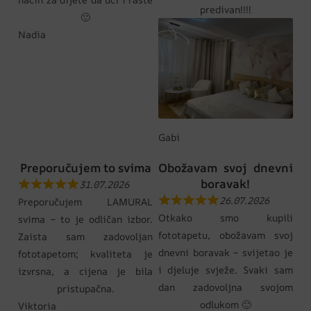
predivan!!!!
🙂
Nadia
Gabi
Preporučujem to svima
Obožavam svoj dnevni
boravak!
31.07.2026
26.07.2026
Preporučujem LAMURAL
Otkako smo kupili
svima – to je odličan izbor.
fototapetu, obožavam svoj
Zaista sam zadovoljan
dnevni boravak – svijetao je
fototapetom; kvaliteta je
i djeluje svježe. Svaki sam
izvrsna, a cijena je bila
dan zadovoljna svojom
pristupačna.
odlukom 🙂
Viktoria