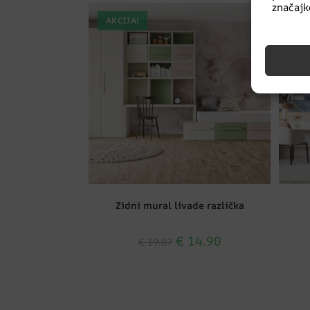
značajke
AKCIJA!
AK
Zidni mural livade različka
€
14.90
€
19.87