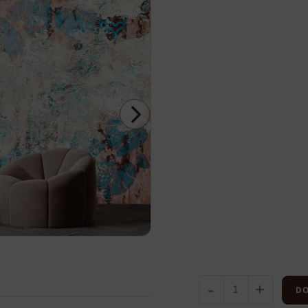
-
+
DO