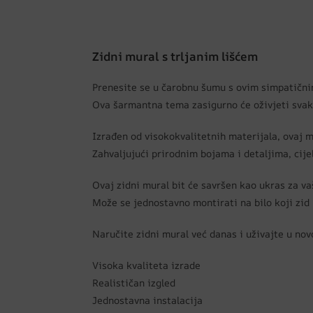
Zidni mural s trljanim lišćem
Prenesite se u čarobnu šumu s ovim simpatičnim
Ova šarmantna tema zasigurno će oživjeti svaki
Izrađen od visokokvalitetnih materijala, ovaj m
Zahvaljujući prirodnim bojama i detaljima, cijel
Ovaj zidni mural bit će savršen kao ukras za va
Može se jednostavno montirati na bilo koji zid 
Naručite zidni mural već danas i uživajte u nov
Visoka kvaliteta izrade
Realističan izgled
Jednostavna instalacija