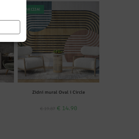
AKCIJA!
Zidni mural Oval i Circle
€
14.90
€
19.87