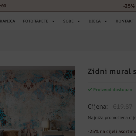
-25% 
6:00
TRANICA
FOTO TAPETE
SOBE
DJECA
KONTAKT
Zidni mural s
Proizvod dostupan
Cijena:
€19.87
Najniža promotivna cij
-25% na cijeli asortim