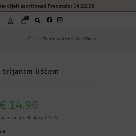
na cijeli asortiman! Preostalo: 14:22:35
0
>
>
Zidni mural s trljanim lišćem
 trljanim lišćem
€
14.90
ena u zadnjih 30 dana:
€14.90
an!