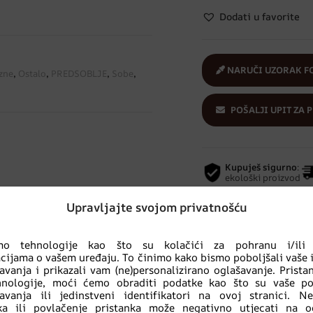
Dodati u favorite
NARUČI UZORAK F
izne
,
Ostalo
,
PREDSOBLJE
,
Sobe
,
POŠALJI UPIT ZA 
Kupuješ sigurno
:
ekološki proizvod
Upravljajte svojom privatnošću
imo tehnologije kao što su kolačići za pohranu i/ili 
cijama o vašem uređaju. To činimo kako bismo poboljšali vaše 
avanja i prikazali vam (ne)personalizirano oglašavanje. Prist
hnologije, moći ćemo obraditi podatke kao što su vaše po
Povezani proizvodi
avanja ili jedinstveni identifikatori na ovoj stranici. N
nka ili povlačenje pristanka može negativno utjecati na o