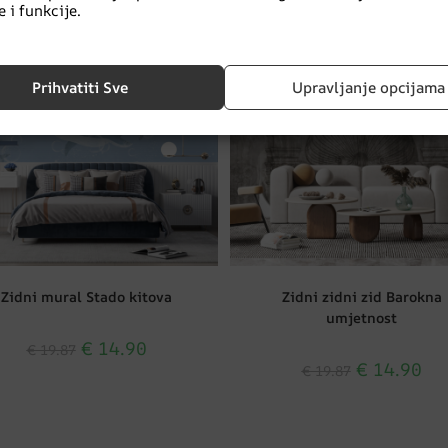
 i funkcije.
CIJA!
AKCIJA!
Prihvatiti Sve
Upravljanje opcijama
Zidni mural Stado kitova
Zidni zidni zid Barokna
umjetnost
€
14.90
€
19.87
€
14.90
€
19.87