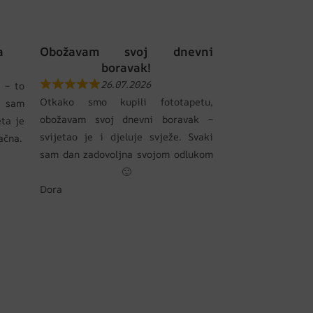
a
Obožavam svoj dnevni
boravak!
26.07.2026
 – to
Otkako smo kupili fototapetu,
 sam
obožavam svoj dnevni boravak –
eta je
svijetao je i djeluje svježe. Svaki
pačna.
sam dan zadovoljna svojom odlukom
🙂
Dora