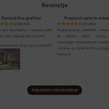
Recenzija
Fantastična grafika!
Preporučujem to svim
02.08.2026
31.07.2026
o sam fototapetu i spavaća soba
Preporučujem LAMURAL svima
mi sada izgleda fantastično!
je odličan izbor. Zaista
zadovoljan fototapetom; kvalit
romantični dizajn je predivan!!!!
izvrsna, a cijena je bila pristu
Viktoria
POGLEDAJTE VIŠE RECENZIJA