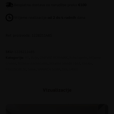
Besplatna dostava za narudžbe preko
€100
Vrijeme realizacije
od 2 do 4 radnih
dana
Ref. proizvoda: 1228211485
SKU:
1228211485
Kategorije:
3D
,
Boje
,
DNEVNI BORAVAK
,
Foto tapete
,
Nijanse
crvene
,
Nijanse narančaste
,
Nijanse smeđe i bež
,
Ostalo
,
PREDSOBLJE
,
Sobe
,
SPAVAĆA SOBA
,
Stil
,
URED
Vizualizacije