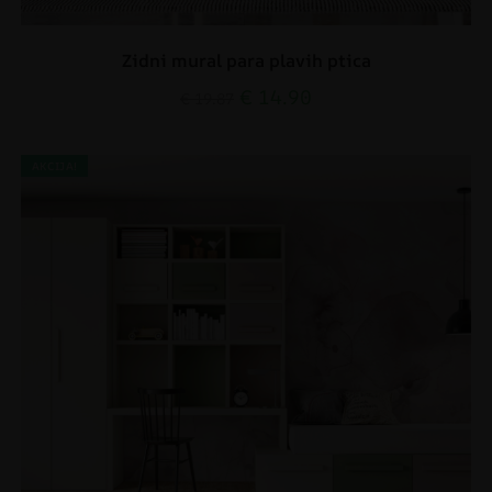
Zidni mural para plavih ptica
€
14.90
€
19.87
AKCIJA!