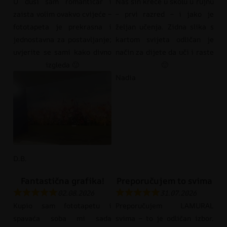
U duši sam romantičar i
Naš sin kreće u školu u rujnu
zaista volim ovakvo cvijeće –
– prvi razred – i jako je
fototapeta je prekrasna i
željan učenja. Zidna slika s
jednostavna za postavljanje;
kartom svijeta odličan je
uvjerite se sami kako divno
način za dijete da uči i raste
izgleda 🙂
🙂
Nadia
D.B.
Fantastična grafika!
Preporučujem to svima
02.08.2026
31.07.2026
Kupio sam fototapetu i
Preporučujem LAMURAL
spavaća soba mi sada
svima – to je odličan izbor.