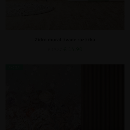
Zidni mural livade različka
€
14.90
€
19.87
AKCIJA!