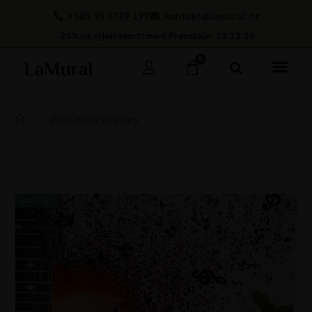
+385 95 8739 197
kontakt@lamural.hr
-25% na cijeli asortiman! Preostalo: 13:13:38
0
>
>
Zidni mural za gitaru
AKCIJA!