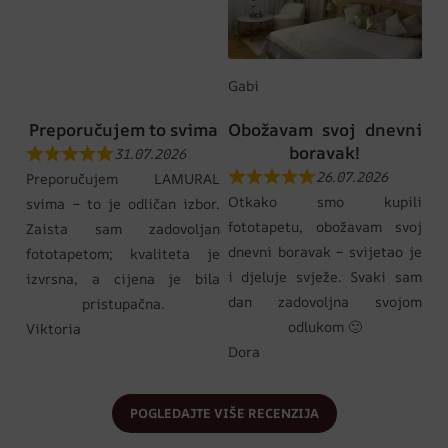
Gabi
Preporučujem to svima
Obožavam svoj dnevni
boravak!
31.07.2026
26.07.2026
Preporučujem LAMURAL
Otkako smo kupili
svima – to je odličan izbor.
fototapetu, obožavam svoj
Zaista sam zadovoljan
dnevni boravak – svijetao je
fototapetom; kvaliteta je
i djeluje svježe. Svaki sam
izvrsna, a cijena je bila
dan zadovoljna svojom
pristupačna.
odlukom 🙂
Viktoria
Dora
POGLEDAJTE VIŠE RECENZIJA