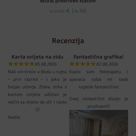
Mural prekriven zlatom
€
14.90
€
19.87
Recenzija
Karta svijeta na zidu
Fantastična grafika!
05.08.2026
02.08.2026
Naš sin kreće u školu u rujnu
Kupio sam fototapetu i
– prvi razred – i jako je
spavaća soba mi sada
željan učenja. Zidna slika s
izgleda fantastično!
kartom svijeta odličan je
Ovaj romantični dizajn je
način za dijete da uči i raste
predivan!!!!
🙂
Nadia