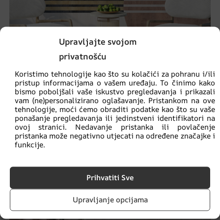
Upravljajte svojom
privatnošću
Koristimo tehnologije kao što su kolačići za pohranu i/ili
pristup informacijama o vašem uređaju. To činimo kako
bismo poboljšali vaše iskustvo pregledavanja i prikazali
vam (ne)personalizirano oglašavanje. Pristankom na ove
Zidni mural Oval i Circle
tehnologije, moći ćemo obraditi podatke kao što su vaše
€
14.90
ponašanje pregledavanja ili jedinstveni identifikatori na
€
19.87
ovoj stranici. Nedavanje pristanka ili povlačenje
pristanka može negativno utjecati na određene značajke i
funkcije.
AKCIJA!
Prihvatiti Sve
Upravljanje opcijama