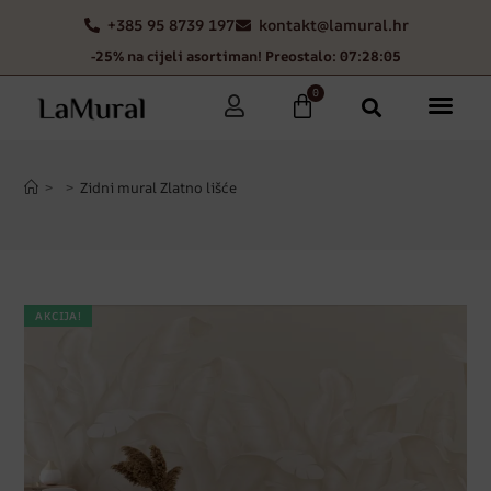
+385 95 8739 197
kontakt@lamural.hr
-25% na cijeli asortiman! Preostalo: 07:28:04
0
>
>
Zidni mural Zlatno lišće
AKCIJA!