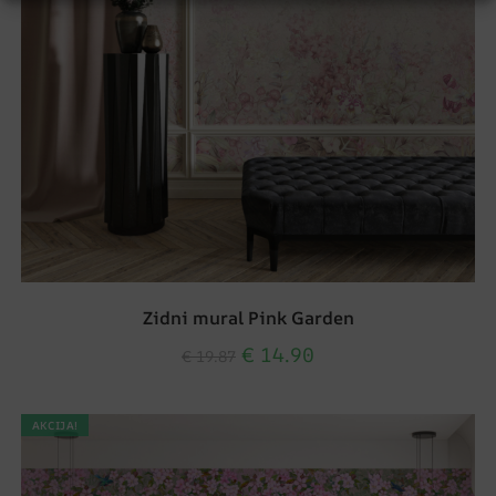
Zidni mural Pink Garden
€
14.90
€
19.87
AKCIJA!