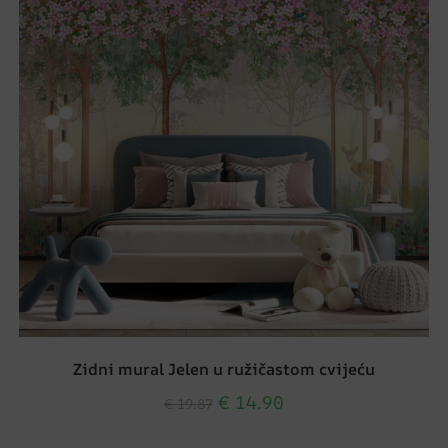
Zidni mural Jelen u ružičastom cvijeću
€
14.90
€
19.87