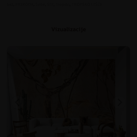
bež
,
PRIRODA
,
Sobe
,
Stil
,
Tropski
,
TROPSKO LIŠĆE
Vizualizacije