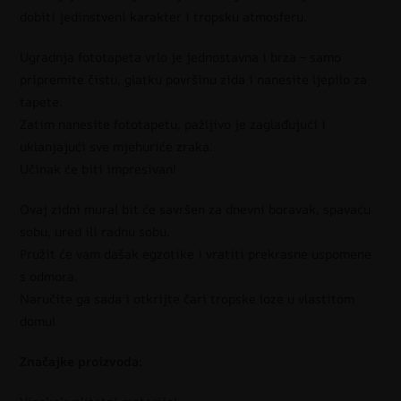
dobiti jedinstveni karakter i tropsku atmosferu.
Ugradnja fototapeta vrlo je jednostavna i brza – samo
pripremite čistu, glatku površinu zida i nanesite ljepilo za
tapete.
Zatim nanesite fototapetu, pažljivo je zaglađujući i
uklanjajući sve mjehuriće zraka.
Učinak će biti impresivan!
Ovaj zidni mural bit će savršen za dnevni boravak, spavaću
sobu, ured ili radnu sobu.
Pružit će vam dašak egzotike i vratiti prekrasne uspomene
s odmora.
Naručite ga sada i otkrijte čari tropske loze u vlastitom
domu!
Značajke proizvoda: