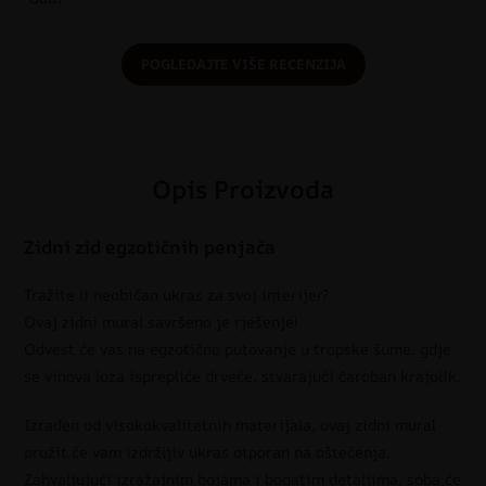
POGLEDAJTE VIŠE RECENZIJA
Opis Proizvoda
Zidni zid egzotičnih penjača
Tražite li neobičan ukras za svoj interijer?
Ovaj zidni mural savršeno je rješenje!
Odvest će vas na egzotično putovanje u tropske šume, gdje
se vinova loza isprepliće drveće, stvarajući čaroban krajolik.
Izrađen od visokokvalitetnih materijala, ovaj zidni mural
pružit će vam izdržljiv ukras otporan na oštećenja.
Zahvaljujući izražajnim bojama i bogatim detaljima, soba će