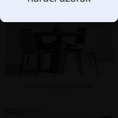
Upravljanje opcijama
Zidni mural Papiga na palmama
€
14.90
€
19.87
AKCIJA!