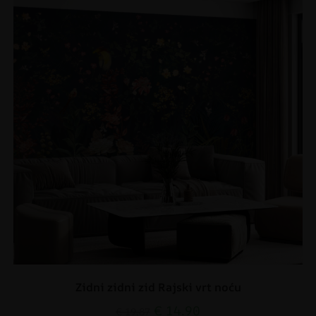
Zidni zidni zid Rajski vrt noću
€
14.90
€
19.87