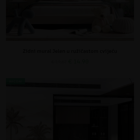
Zidni mural Jelen u ružičastom cvijeću
€
14.90
€
19.87
AKCIJA!