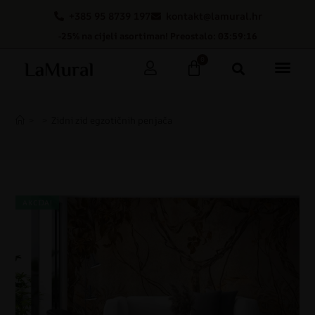
+385 95 8739 197
kontakt@lamural.hr
-25% na cijeli asortiman! Preostalo: 03:59:15
0
>
>
Zidni zid egzotičnih penjača
AKCIJA!