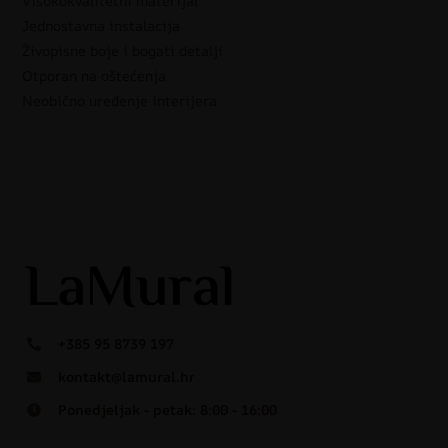
Visokokvalitetni materijal
Jednostavna instalacija
Živopisne boje i bogati detalji
Otporan na oštećenja
Neobično uređenje interijera
+385 95 8739 197
kontakt@lamural.hr
Ponedjeljak - petak: 8:00 - 16:00