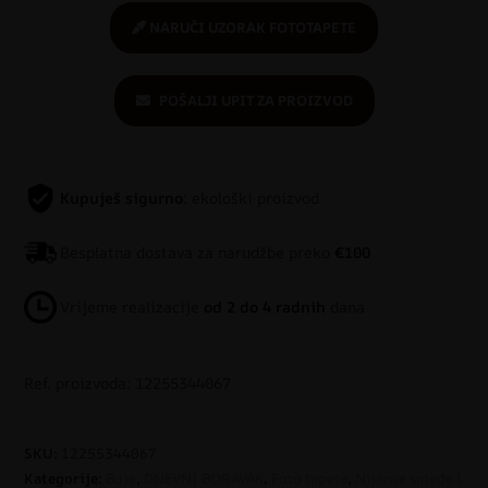
NARUČI UZORAK FOTOTAPETE
POŠALJI UPIT ZA PROIZVOD
Kupuješ sigurno
: ekološki proizvod
Besplatna dostava za narudžbe preko
€100
Vrijeme realizacije
od 2 do 4 radnih
dana
Ref. proizvoda: 12255344067
SKU:
12255344067
Kategorije:
Boje
,
DNEVNI BORAVAK
,
Foto tapete
,
Nijanse smeđe i