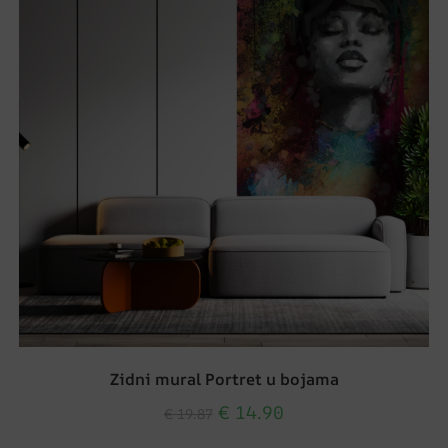
Zidni mural Portret u bojama
€
14.90
€
19.87