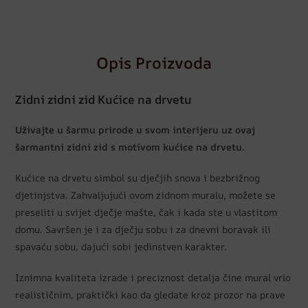
Opis Proizvoda
Zidni zidni zid Kućice na drvetu
Uživajte u šarmu prirode u svom interijeru uz ovaj
šarmantni zidni zid s motivom kućice na drvetu.
Kućice na drvetu simbol su dječjih snova i bezbrižnog
djetinjstva. Zahvaljujući ovom zidnom muralu, možete se
preseliti u svijet dječje mašte, čak i kada ste u vlastitom
domu. Savršen je i za dječju sobu i za dnevni boravak ili
spavaću sobu, dajući sobi jedinstven karakter.
Iznimna kvaliteta izrade i preciznost detalja čine mural vrlo
realističnim, praktički kao da gledate kroz prozor na prave