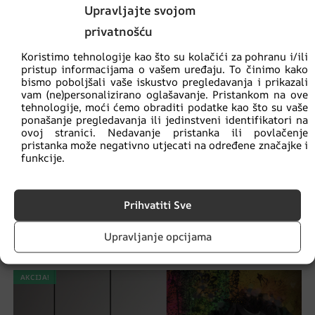
Upravljajte svojom
privatnošću
Koristimo tehnologije kao što su kolačići za pohranu i/ili
pristup informacijama o vašem uređaju. To činimo kako
bismo poboljšali vaše iskustvo pregledavanja i prikazali
vam (ne)personalizirano oglašavanje. Pristankom na ove
tehnologije, moći ćemo obraditi podatke kao što su vaše
ponašanje pregledavanja ili jedinstveni identifikatori na
ovoj stranici. Nedavanje pristanka ili povlačenje
pristanka može negativno utjecati na određene značajke i
funkcije.
Prihvatiti Sve
Srebrna riblja kost zidni zid
€
14.90
€
19.87
Upravljanje opcijama
AKCIJA!