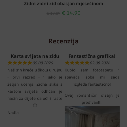
Zidni zidni zid obasjan mjesečinom
€
14.90
€
19.87
Recenzija
Karta svijeta na zidu
Fantastična grafika!
05.08.2026
02.08.2026
Naš sin kreće u školu u rujnu
Kupio sam fototapetu i
– prvi razred – i jako je
spavaća soba mi sada
željan učenja. Zidna slika s
izgleda fantastično!
kartom svijeta odličan je
Ovaj romantični dizajn je
način za dijete da uči i raste
predivan!!!!
🙂
Nadia