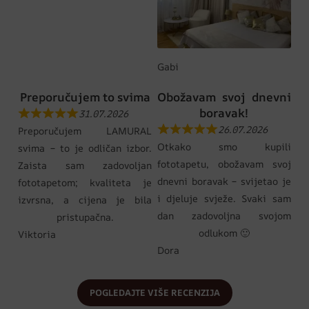
Gabi
Preporučujem to svima
Obožavam svoj dnevni
boravak!
31.07.2026
26.07.2026
Preporučujem LAMURAL
Otkako smo kupili
svima – to je odličan izbor.
fototapetu, obožavam svoj
Zaista sam zadovoljan
dnevni boravak – svijetao je
fototapetom; kvaliteta je
i djeluje svježe. Svaki sam
izvrsna, a cijena je bila
dan zadovoljna svojom
pristupačna.
odlukom 🙂
Viktoria
Dora
POGLEDAJTE VIŠE RECENZIJA