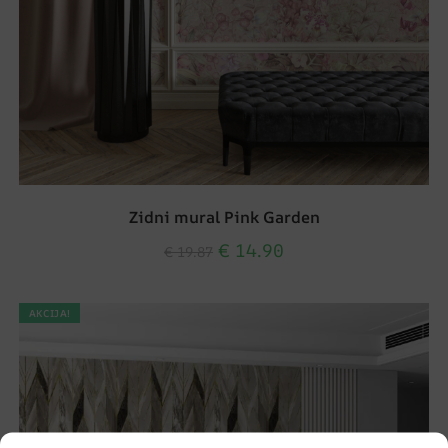
Zidni mural Pink Garden
€
14.90
€
19.87
AKCIJA!