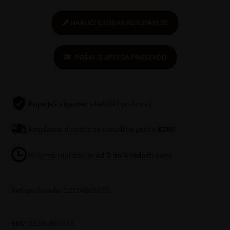
NARUČI UZORAK FOTOTAPETE
POŠALJI UPIT ZA PROIZVOD
Kupuješ sigurno
: ekološki proizvod
Besplatna dostava za narudžbe preko
€100
Vrijeme realizacije
od 2 do 4 radnih
dana
Ref. proizvoda: 12224865971
SKU:
12224865971