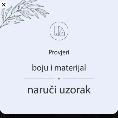
Upravljajte svojom
privatnošću
Koristimo tehnologije kao što su kolačići za pohranu i/ili
pristup informacijama o vašem uređaju. To činimo kako
bismo poboljšali vaše iskustvo pregledavanja i prikazali
vam (ne)personalizirano oglašavanje. Pristankom na ove
tehnologije, moći ćemo obraditi podatke kao što su vaše
ponašanje pregledavanja ili jedinstveni identifikatori na
ovoj stranici. Nedavanje pristanka ili povlačenje
pristanka može negativno utjecati na određene značajke i
funkcije.
Zidni mural Lišće papige i monstere
€
14.90
€
19.87
Prihvatiti Sve
Upravljanje opcijama
AKCIJA!