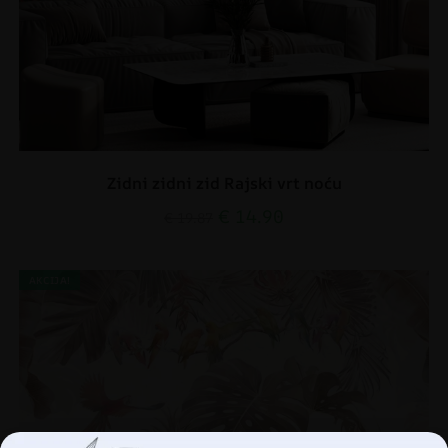
Zidni zidni zid Rajski vrt noću
€
14.90
€
19.87
AKCIJA!