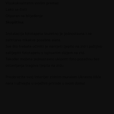
Visokokvalitetni vinilni premaz
Lako se čisti
Otporan na blijeđenje
Skupština:
Instalacija fototapeta izuzetno je jednostavna i ne
zahtijeva nikakve posebne alate.
Sve što trebate učiniti je nanijeti ljepilo na zid i pažljivo
zalijepiti fototapetu s ispisanim slojem na zid.
Također možete jednostavno ukloniti foto pozadinu bez
ostavljanja tragova ljepila na zidu.
Preobrazite svoj interijer zidnim muralom Ukrasno lišće
nara i uživajte u svježini prirode u svom domu!