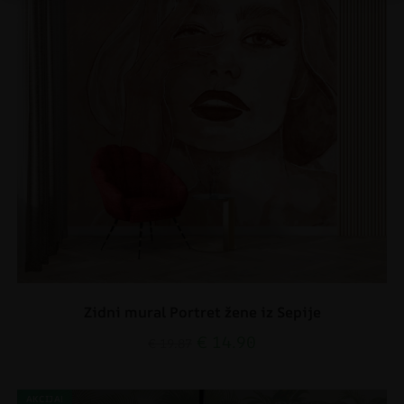
Zidni mural Portret žene iz Sepije
€
14.90
€
19.87
AKCIJA!