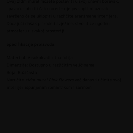
Ovaj zidni mural možete postaviti u svoj dnevni boravak,
spavaću sobu ili čak u ured – njegov suptilni uzorak
savršeno će se uklopiti u različite aranžmane interijera.
Dodajući dašak prirode i svježine, stvorit će ugodnu
atmosferu u svakoj prostoriji.
Specifikacije proizvoda:
Materijal: Visokokvalitetna folija
Dimenzije: Dostupno u različitim veličinama
Boja: Ružičasta
Naručite
zidni mural Pink Flowers
već danas i učinite svoj
interijer ispunjenim romantikom i šarmom!