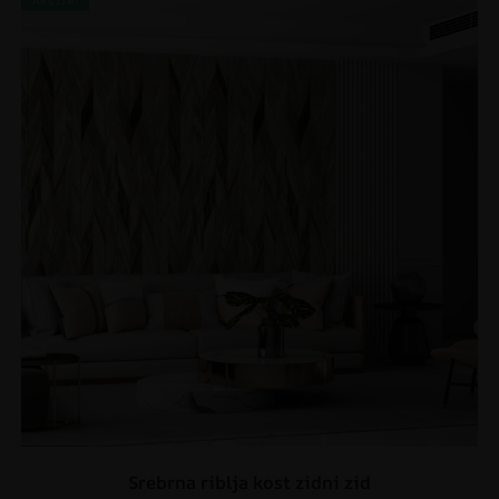
AKCIJA!
Srebrna riblja kost zidni zid