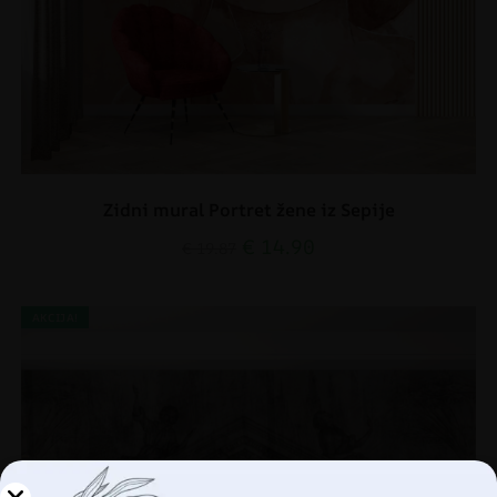
Zidni mural Portret žene iz Sepije
€
14.90
€
19.87
AKCIJA!