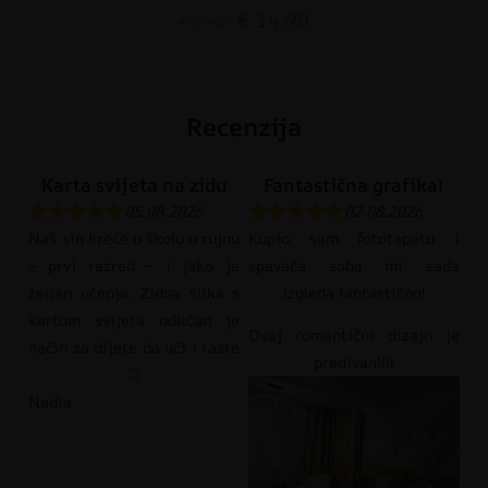
€
14.90
€
19.87
Recenzija
Karta svijeta na zidu
Fantastična grafika!
05.08.2026
02.08.2026
Naš sin kreće u školu u rujnu
Kupio sam fototapetu i
– prvi razred – i jako je
spavaća soba mi sada
željan učenja. Zidna slika s
izgleda fantastično!
kartom svijeta odličan je
Ovaj romantični dizajn je
način za dijete da uči i raste
predivan!!!!
🙂
Nadia