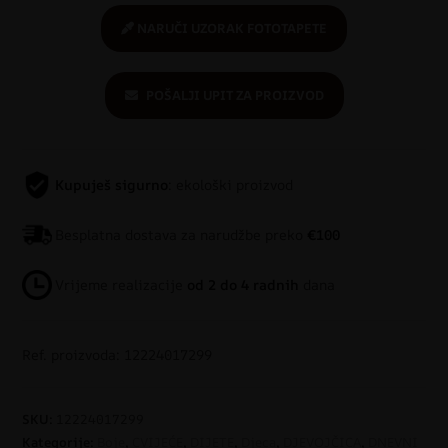
NARUČI UZORAK FOTOTAPETE
POŠALJI UPIT ZA PROIZVOD
Kupuješ sigurno
: ekološki proizvod
Besplatna dostava za narudžbe preko
€100
Vrijeme realizacije
od 2 do 4 radnih
dana
Ref. proizvoda: 12224017299
SKU:
12224017299
Kategorije:
Boje
,
CVIJEĆE
,
DIJETE
,
Djeca
,
DJEVOJČICA
,
DNEVNI