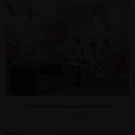
Zidni mural Lišće papige i monstere
€
14.90
€
19.87