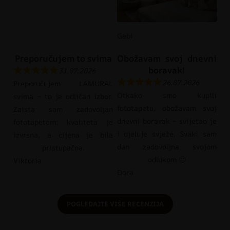
Gabi
Preporučujem to svima
Obožavam svoj dnevni
boravak!
31.07.2026
26.07.2026
Preporučujem LAMURAL
Otkako smo kupili
svima – to je odličan izbor.
fototapetu, obožavam svoj
Zaista sam zadovoljan
dnevni boravak – svijetao je
fototapetom; kvaliteta je
i djeluje svježe. Svaki sam
izvrsna, a cijena je bila
dan zadovoljna svojom
pristupačna.
odlukom 🙂
Viktoria
Dora
POGLEDAJTE VIŠE RECENZIJA