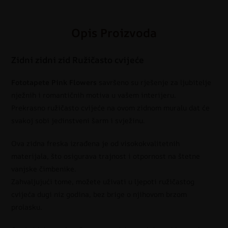
Opis Proizvoda
Zidni zidni zid Ružičasto cvijeće
Fototapete Pink Flowers
savršeno su rješenje za ljubitelje
nježnih i romantičnih motiva u vašem interijeru.
Prekrasno ružičasto cvijeće na ovom zidnom muralu dat će
svakoj sobi jedinstveni šarm i svježinu.
Ova zidna freska izrađena je od visokokvalitetnih
materijala, što osigurava trajnost i otpornost na štetne
vanjske čimbenike.
Zahvaljujući tome, možete uživati u ljepoti ružičastog
cvijeća dugi niz godina, bez brige o njihovom brzom
prolasku.