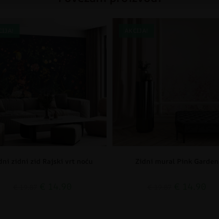
CIJA!
AKCIJA!
dni zidni zid Rajski vrt noću
Zidni mural Pink Garden
€
14.90
€
14.90
€
19.87
€
19.87