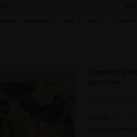
-25% 
6:00
TRANICA
FOTO TAPETE
SOBE
DJECA
KONTAKT
Elegantna zi
uzorkom
Proizvod dostupan
Cijena:
€19.87
Najniža promotivna cij