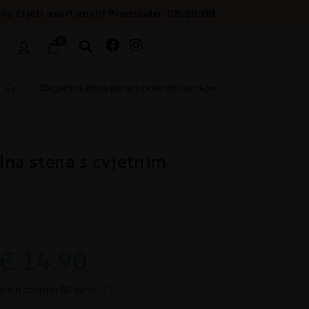
na cijeli asortiman! Preostalo: 08:00:00
0
>
>
Elegantna zidna stena s cvjetnim uzorkom
dna stena s cvjetnim
€
14.90
ena u zadnjih 30 dana:
€14.90