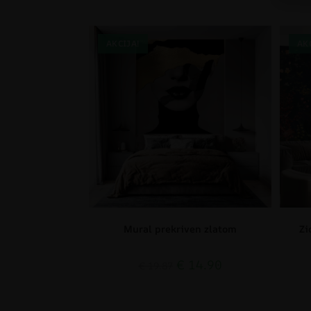
AKCIJA!
AK
Mural prekriven zlatom
Zi
€
14.90
€
19.87