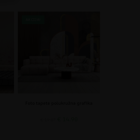
AKCIJA!
Foto tapete polukružna grafika
€
14.90
€
19.87