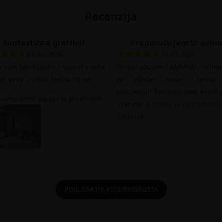
Recenzija
Fantastična grafika!
Preporučujem to svim
02.08.2026
31.07.2026
o sam fototapetu i spavaća soba
Preporučujem LAMURAL svima
mi sada izgleda fantastično!
je odličan izbor. Zaista
zadovoljan fototapetom; kvalit
romantični dizajn je predivan!!!!
izvrsna, a cijena je bila pristu
Viktoria
POGLEDAJTE VIŠE RECENZIJA