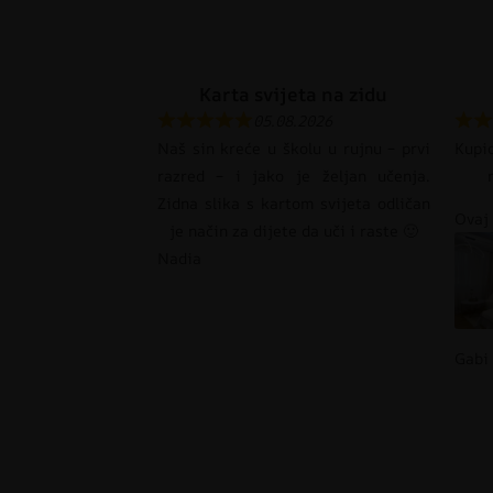
Karta svijeta na zidu
05.08.2026
Naš sin kreće u školu u rujnu – prvi
Kupi
razred – i jako je željan učenja.
Zidna slika s kartom svijeta odličan
Ovaj 
je način za dijete da uči i raste 🙂
Nadia
Gabi