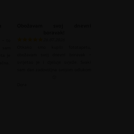
a
Obožavam svoj dnevni
boravak!
26.07.2026
 – to
Otkako smo kupili fototapetu,
 sam
obožavam svoj dnevni boravak –
eta je
svijetao je i djeluje svježe. Svaki
pačna.
sam dan zadovoljna svojom odlukom
🙂
Dora