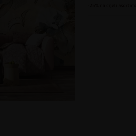
-25% na cijeli asortim