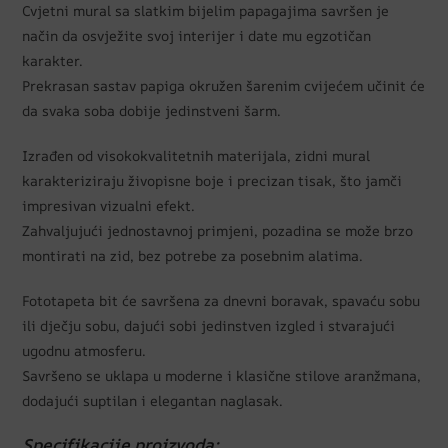
Cvjetni mural sa slatkim bijelim papagajima savršen je
način da osvježite svoj interijer i date mu egzotičan
karakter.
Prekrasan sastav papiga okružen šarenim cvijećem učinit će
da svaka soba dobije jedinstveni šarm.
Izrađen od visokokvalitetnih materijala, zidni mural
karakteriziraju živopisne boje i precizan tisak, što jamči
impresivan vizualni efekt.
Zahvaljujući jednostavnoj primjeni, pozadina se može brzo
montirati na zid, bez potrebe za posebnim alatima.
Fototapeta bit će savršena za dnevni boravak, spavaću sobu
ili dječju sobu, dajući sobi jedinstven izgled i stvarajući
ugodnu atmosferu.
Savršeno se uklapa u moderne i klasične stilove aranžmana,
dodajući suptilan i elegantan naglasak.
Specifikacije proizvoda: