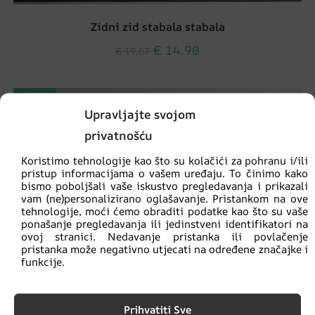
Zidni zid stabala stabala
€
14.90
€
19.87
AKCIJA!
Upravljajte svojom
privatnošću
Koristimo tehnologije kao što su kolačići za pohranu i/ili
pristup informacijama o vašem uređaju. To činimo kako
bismo poboljšali vaše iskustvo pregledavanja i prikazali
vam (ne)personalizirano oglašavanje. Pristankom na ove
tehnologije, moći ćemo obraditi podatke kao što su vaše
ponašanje pregledavanja ili jedinstveni identifikatori na
ovoj stranici. Nedavanje pristanka ili povlačenje
pristanka može negativno utjecati na određene značajke i
funkcije.
Prihvatiti Sve