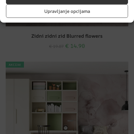
Upravljanje opcijama
Zidni zidni zid Blurred flowers
€
14.90
€
19.87
AKCIJA!