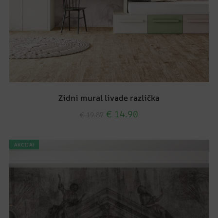
Zidni mural livade različka
€
14.90
€
19.87
AKCIJA!