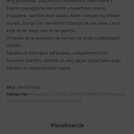
Broj proizvoda: 1462909202 Romantični zidni mural s
bijelim papagajima skrivenim u buketima cvijeća.
Prigušene, suptilne boje dodaju šarm i eleganciju zidnom
muralu, što ga čini savršenim izborom za one sobe u kući
koje se ne mogu sakriti od gostiju.
Vrijedno ga je postaviti na zid koji se može u potpunosti
izložiti.
Idealno za interijere održavane u elegantnom stilu.
Izuzetno izdržljiv, zadržat će svoj sjajan izgled jako dugo.
Idealno za najzahtjevnije kupce.
SKU:
1462909202
Kategorije:
Boho
,
Boje
,
CVIJEĆE
,
DNEVNI BORAVAK
,
Foto tapete
,
Nijanse ružičaste
,
Nijanse sive
,
Sobe
,
Stil
Vizualizacije