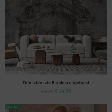
Zidni zidni zid Barokna umjetnost
€
14.90
€
19.87
AKCIJA!