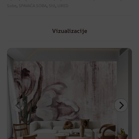
Sobe
,
SPAVAĆA SOBA
,
Stil
,
URED
Vizualizacije