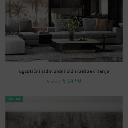
Egzotični zidni zidni zidni zid za crtanje
€
14.90
€
19.87
AKCIJA!