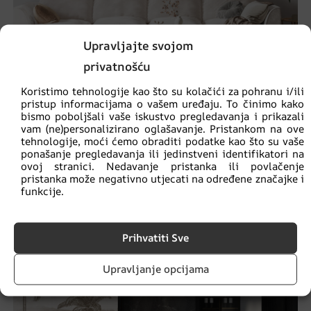
Upravljajte svojom
privatnošću
Koristimo tehnologije kao što su kolačići za pohranu i/ili
pristup informacijama o vašem uređaju. To činimo kako
bismo poboljšali vaše iskustvo pregledavanja i prikazali
Zidni mural Sunčani buket
vam (ne)personalizirano oglašavanje. Pristankom na ove
€
14.90
tehnologije, moći ćemo obraditi podatke kao što su vaše
€
19.87
ponašanje pregledavanja ili jedinstveni identifikatori na
ovoj stranici. Nedavanje pristanka ili povlačenje
pristanka može negativno utjecati na određene značajke i
AKCIJA!
funkcije.
Prihvatiti Sve
Upravljanje opcijama