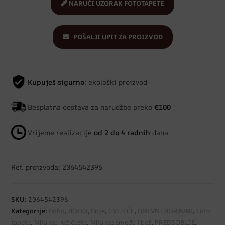
NARUČI UZORAK FOTOTAPETE
POŠALJI UPIT ZA PROIZVOD
Kupuješ sigurno
: ekološki proizvod
Besplatna dostava za narudžbe preko
€100
Vrijeme realizacije
od 2 do 4 radnih
dana
Ref. proizvoda: 2064542396
SKU:
2064542396
Kategorije:
Boho
,
BOHO
,
Boje
,
CVIJEĆE
,
DNEVNI BORAVAK
,
Foto
tapete
,
Nijanse ružičaste
,
Nijanse smeđe i bež
,
PREDSOBLJE
,