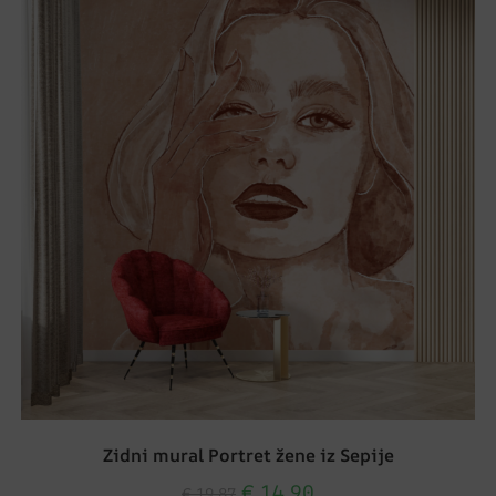
Zidni mural Portret žene iz Sepije
€
14.90
€
19.87