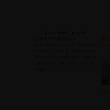
Karta svijeta na zidu
05.08.2026
Naš sin kreće u školu u rujnu – prvi
Kupi
razred – i jako je željan učenja.
Zidna slika s kartom svijeta odličan
Ovaj 
je način za dijete da uči i raste 🙂
Nadia
Gabi