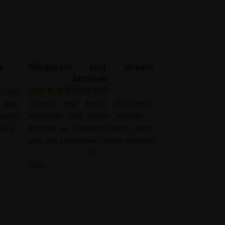
a
Obožavam svoj dnevni
boravak!
26.07.2026
 – to
Otkako smo kupili fototapetu,
 sam
obožavam svoj dnevni boravak –
eta je
svijetao je i djeluje svježe. Svaki
pačna.
sam dan zadovoljna svojom odlukom
🙂
Dora