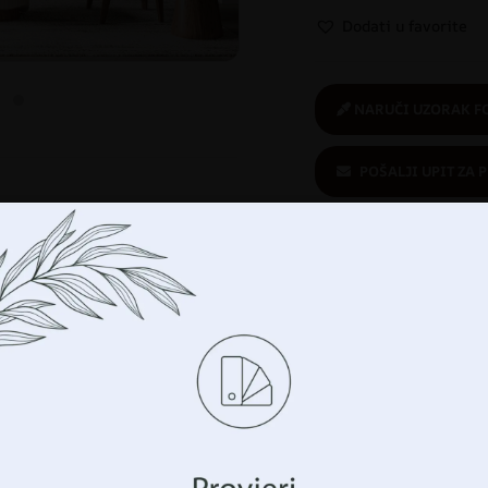
Dodati u favorite
NARUČI UZORAK F
POŠALJI UPIT ZA 
Kupuješ sigurno
:
ekološki proizvod
te
,
KUPAONICA
,
Nijanse smeđe i
OBA
,
Stil
,
Tropski
,
TROPSKO LIŠĆE
,
Upravljajte svojom privatnošću
to tapete
,
foto tapete za dnevni
a dekoracija
,
Tropske foto tapete
,
imo tehnologije kao što su kolačići za pohranu i/ili 
cijama o vašem uređaju. To činimo kako bismo poboljšali vaše 
avanja i prikazali vam (ne)personalizirano oglašavanje. Prist
hnologije, moći ćemo obraditi podatke kao što su vaše po