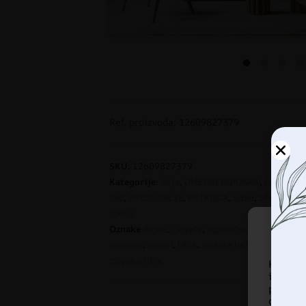
Ref. proizvoda: 12609827379
SKU:
12609827379
Kategorije:
Boje
,
DNEVNI BORAVAK
,
Foto tape
bež
,
PREDSOBLJE
,
PRIRODA
,
Sobe
,
SPAVAĆA S
URED
Oznake
Biljke
,
Cvijeće
,
egzotično
,
elegantne fo
boravak
,
leptiri
,
lišće
,
nijanse bež
,
tropska zidn
tropsko lišće
Korist
informa
pregled
ove te