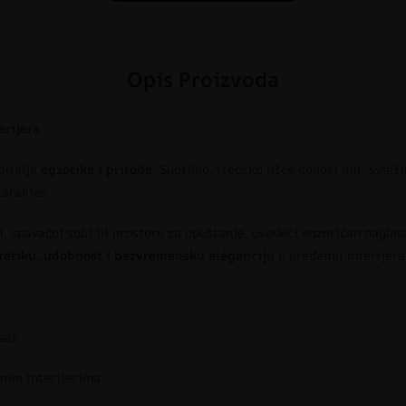
Opis Proizvoda
erijera
bitelje
egzotike i prirode
. Suptilno, tropsko lišće donosi mir, svjež
karakter.
, spavaćoj sobi ili prostoru za opuštanje, uvodeći egzotičan naglas
tetiku, udobnost i bezvremensku eleganciju
u uređenju interijera
asak
nim interijerima