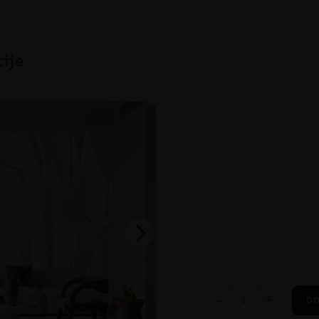
cije
-
+
DO