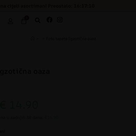
na cijeli asortiman! Preostalo: 16:17:10
0
>
>
Foto tapete Egzotična oaza
Egzotična oaza
€
14.90
ena u zadnjih 30 dana:
€14.90
an!