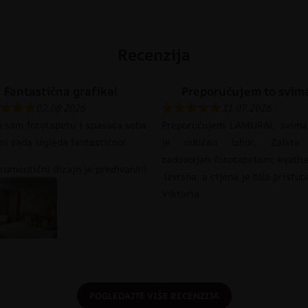
Recenzija
Fantastična grafika!
Preporučujem to svim
02.08.2026
31.07.2026
o sam fototapetu i spavaća soba
Preporučujem LAMURAL svima
mi sada izgleda fantastično!
je odličan izbor. Zaista
zadovoljan fototapetom; kvalit
romantični dizajn je predivan!!!!
izvrsna, a cijena je bila pristu
Viktoria
POGLEDAJTE VIŠE RECENZIJA