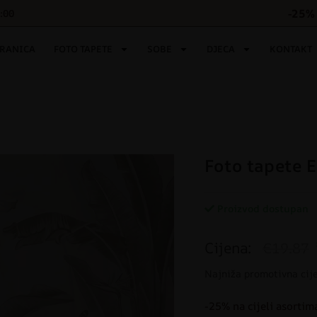
-25% 
6:00
TRANICA
FOTO TAPETE
SOBE
DJECA
KONTAKT
Foto tapete 
Proizvod dostupan
Cijena:
€19.87
Najniža promotivna cij
-25% na cijeli asortim