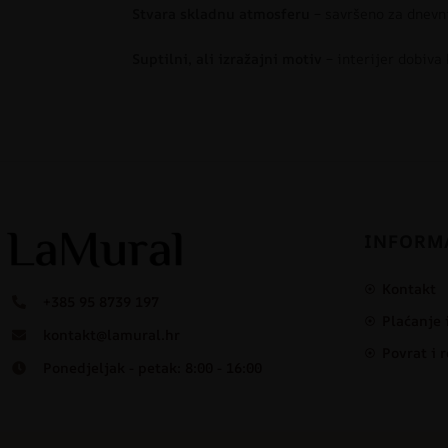
Stvara skladnu atmosferu
– savršeno za dnevn
Suptilni, ali izražajni motiv
– interijer dobiva 
INFORM
Kontakt
+385 95 8739 197
Plaćanje 
kontakt@lamural.hr
Povrat i 
Ponedjeljak - petak: 8:00 - 16:00