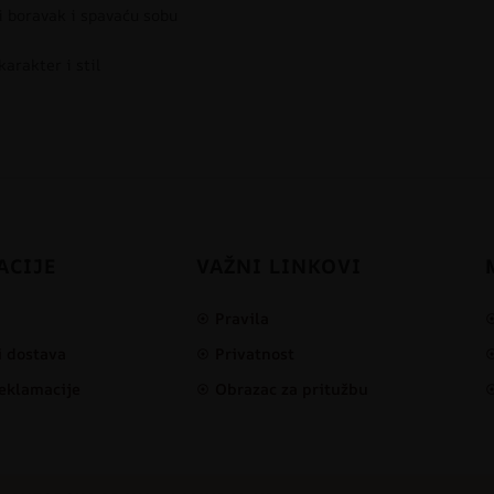
i boravak i spavaću sobu
karakter i stil
ACIJE
VAŽNI LINKOVI
Pravila
i dostava
Privatnost
reklamacije
Obrazac za pritužbu