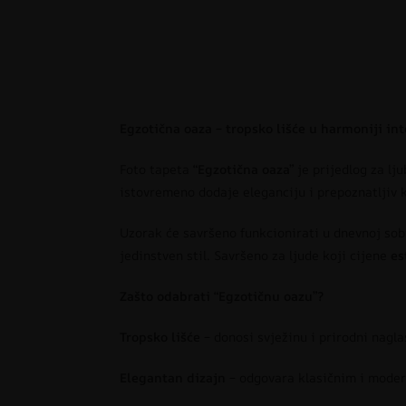
Egzotična oaza – tropsko lišće u harmoniji int
Foto tapeta
“Egzotična oaza”
je prijedlog za lju
istovremeno dodaje eleganciju i prepoznatljiv 
Uzorak će savršeno funkcionirati u dnevnoj sobi
jedinstven stil. Savršeno za ljude koji cijene
es
Zašto odabrati “Egzotičnu oazu”?
Tropsko lišće
– donosi svježinu i prirodni nagl
Elegantan dizajn
– odgovara klasičnim i moder