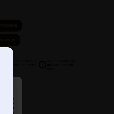
OTOTAPETE
PROIZVOD
Besplatna dostava za
Vrijeme realizacije
narudžbe preko
€100
od 2 do 4 radnih
dana
pristup
iskustvo
ankom na
našanje