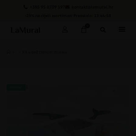
+385 95 8739 197
kontakt@lamural.hr
-25% na cijeli asortiman! Preostalo: 13:44:57
0
>
>
Kit u bež zidnom muralu
AKCIJA!