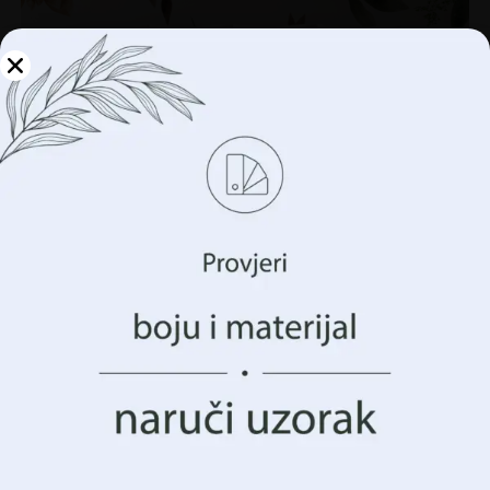
Upravljajte svojom
privatnošću
Koristimo tehnologije kao što su kolačići za pohranu i/ili
pristup informacijama o vašem uređaju. To činimo kako
bismo poboljšali vaše iskustvo pregledavanja i prikazali
vam (ne)personalizirano oglašavanje. Pristankom na ove
Zidni mural Sunčani buket
tehnologije, moći ćemo obraditi podatke kao što su vaše
€
14.90
ponašanje pregledavanja ili jedinstveni identifikatori na
€
19.87
ovoj stranici. Nedavanje pristanka ili povlačenje
pristanka može negativno utjecati na određene značajke i
funkcije.
AKCIJA!
Prihvatiti Sve
Upravljanje opcijama