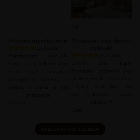
Gabi
Preporučujem to svima
Obožavam svoj dnevni
boravak!
31.07.2026
26.07.2026
Preporučujem LAMURAL
Otkako smo kupili
svima – to je odličan izbor.
fototapetu, obožavam svoj
Zaista sam zadovoljan
dnevni boravak – svijetao je
fototapetom; kvaliteta je
i djeluje svježe. Svaki sam
izvrsna, a cijena je bila
dan zadovoljna svojom
pristupačna.
odlukom 🙂
Viktoria
Dora
POGLEDAJTE VIŠE RECENZIJA