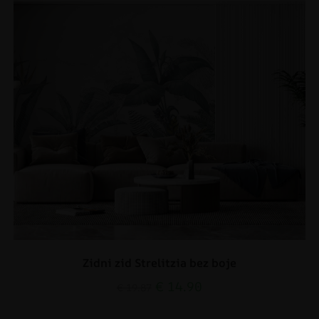
Zidni zid Strelitzia bez boje
€
14.90
€
19.87