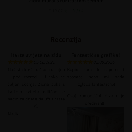
Zidni mural s ružičastom temom
€
14.90
€
19.87
Recenzija
Karta svijeta na zidu
Fantastična grafika!
05.08.2026
02.08.2026
Naš sin kreće u školu u rujnu
Kupio sam fototapetu i
– prvi razred – i jako je
spavaća soba mi sada
željan učenja. Zidna slika s
izgleda fantastično!
kartom svijeta odličan je
Ovaj romantični dizajn je
način za dijete da uči i raste
predivan!!!!
🙂
Nadia