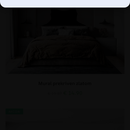
Mural prekriven zlatom
€
14.90
€
19.87
AKCIJA!